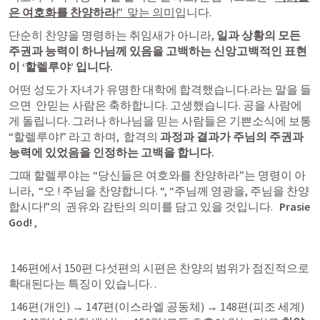
은 여호화를 찬양하라
!”  맞는 의미
입니다. 
단순히 찬양을 명령하는 취임새가 아니라, 
일과 상황의 모든 
주권과 능력이 하나님께 있음을 고백하는 신앙고백적인 표현
이 ‘할렐루야’ 입니다. 
어떤 성도가 자녀가 유명한 대학에 합격했습니다.라는 말을 들
으면  안믿는 사람은 축하합니다. 고생했습니다. 공을 사람에
게 돌립니다. 그러나 하나님을 믿는 사람들은 기쁜소식에 보통 
“할렐루야!” 라고 하며,  합격의
 과정과 결과가 주님의 주권과 
능력에 있었음을 인정하는 고백을 합니다. 
그때 할렐루야는 “당신들은 여호와를 찬양하라”는 명령이 아
니라,  “오 ! 주님을 찬양합니다. “, “주님께 영광을, 주님을 찬양
합시다!”의  권유와 감탄의 의미를 담고 있을 것입니다.  
 Prasie 
God!
 ,
 146편에서 150편 다섯편의 시편은 찬양의 범위가 점진적으로 
확대된다는 특징이 있습니다. .
 146편(개인) → 147편(이스라엘 공동체) → 148편(피조 세계) 