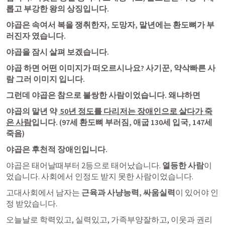
롭고 부강한 왕의 상징입니다. 
야곱은 속여서 복을 쟁취한자, 도망자, 말년에는 환도뼈가 부
러진자 였습니다. 
야곱을 잠시 살펴 보겠습니다.
야곱 하면 어떤 이미지가 떠오르시나요? 사기꾼, 약삭빠른 사
람 그러 이미지 입니다. 
그런데 야곱은 참으로 불쌍한 사람이었습니다. 왜냐하면 
야곱의 말년 약 
 50년 정도를 다리저는 장애인으로 살다가 죽
은 사람
입니다. (97세 환도뼈 부러짐, 애굽 130세 입국, 147세 
죽음) 
야곱은 후천적 장애인입니다. 
야곱은 태어날때부터 2등으로 태어났습니다. 
열등한 사람
이
었습니다. 사회에서 인정도 받지 못한 사람이었습니다. 
고대사회에서 남자는 
근육과 사냥능력, 싸움실력
이 있어야 인
정 받았습니다. 
오늘날로 학력있고, 실력있고, 가족부양잘하고, 이웃과 권리