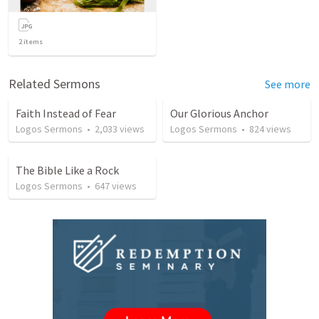
2
items
Related Sermons
See more
Faith Instead of Fear
Our Glorious Anchor
Logos Sermons
•
2,033
views
Logos Sermons
•
824
views
The Bible Like a Rock
Logos Sermons
•
647
views