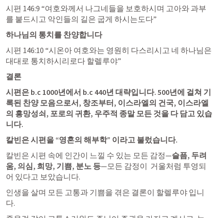
시편 146:9
 “여호와께서 나그네들을 보호하시며 고아와 과부
를 붙드시고 악인들의 길은 굽게 하시는도다” 
하나님의 통치를 찬양합니다
시편 146:10
 “시온아 여호와는 영원히 다스리시고 네 하나님은 
대대로 통치하시리로다 할렐루야” 
결론
시편은 b.c 1000년에서 b.c 440년 대략입니다. 500년에 걸쳐 기
록된 찬양 모음으로서, 창조부터, 이스라엘의 건국, 이스라엘
의 흥망성쇠, 포로의 귀환, 우주적 종말 모든 것을 다 담고 있습
니다. 
칼빈은 시편을 “영혼의 해부학” 이라고 불렀습니다. 
칼빈은 시편 속에 인간이 느낄 수 있는 모든 감정—
슬픔, 두려
움, 의심, 희망, 기쁨, 분노 등
—모든 감정이  거울처럼 투영되
어 있다고 보았습니다.
인생을 살며 모든 고통과 기쁨을 겪은 결론이 할렐루야 입니
다. 