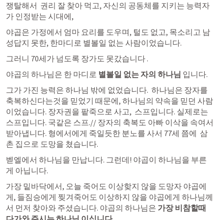
쟁탈해서  권리 잘 찾아 먹고, 자신의 공동체를 지키는 능력자
가 인정받는 시대에, 
야곱은 가정에서 엄마 요리를 도우며, 털도 없고, 목소리고 남
성답지 못한, 한마디로 별볼일 없는 사람이었습니다. 
그러니 70세가 넘도록 장가도 못갔습니다 .
야곱의 하나님은 한 마디로 
별볼일 없는 자의 하나님
 입니다. 
그가 가진 능력은 하나님 밖에 없었습니다.  하나님은 장자를 
축복하신다는것을 믿었기 때문에, 하나님의 약속을 믿던 사람
이었습니다. 장자권을 팥죽으로 사고,  스프입니다. 실제로는 
스프입니다. 국같은 스프.// 장자의 축복도 아빠 이삭을 속여서 
받아냅니다. 형에서에게 죽일듯한 분노를 사서 77세 쯤에  삼
촌 집으로 도망을 쳤습니다. 
벧엘에서 하나님을 만납니다. 그런데! 야곱이 하나님을 부른
게 아닙니다.
가장 밑바닥에서, 오늘 죽어도 이상핮지 않을 도망자 야곱에
게, 들짐승에게 찢겨죽어도 이상하지 않을 야곱에게 하나님께
서 먼저 찾아와 주셨습니다. 야곱의 하나님은 
가장 비참할때 
다가와 주시는 하나님 이십니다.