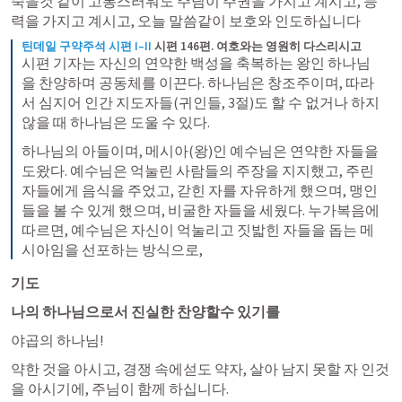
죽을것 같이 고통스러워도 주님이 주권을 가지고 계시고, 능
력을 가지고 계시고, 오늘 말씀같이 보호와 인도하십니다 
틴데일 구약주석 시편 I–II
시편 146편. 여호와는 영원히 다스리시고
시편 기자는 자신의 연약한 백성을 축복하는 왕인 하나님
을 찬양하며 공동체를 이끈다. 하나님은 창조주이며, 따라
서 심지어 인간 지도자들(귀인들, 3절)도 할 수 없거나 하지 
않을 때 하나님은 도울 수 있다.
하나님의 아들이며, 메시아(왕)인 예수님은 연약한 자들을 
도왔다. 예수님은 억눌린 사람들의 주장을 지지했고, 주린 
자들에게 음식을 주었고, 갇힌 자를 자유하게 했으며, 맹인
들을 볼 수 있게 했으며, 비굴한 자들을 세웠다. 누가복음에 
따르면, 예수님은 자신이 억눌리고 짓밟힌 자들을 돕는 메
시아임을 선포하는 방식으로,
기도 
나의 하나님으로서 진실한 찬양할수 있기를
야곱의 하나님!
약한 것을 아시고, 경쟁 속에섣도 약자, 살아 남지 못할 자 인것
을 아시기에, 주님이 함께 하십니다. 