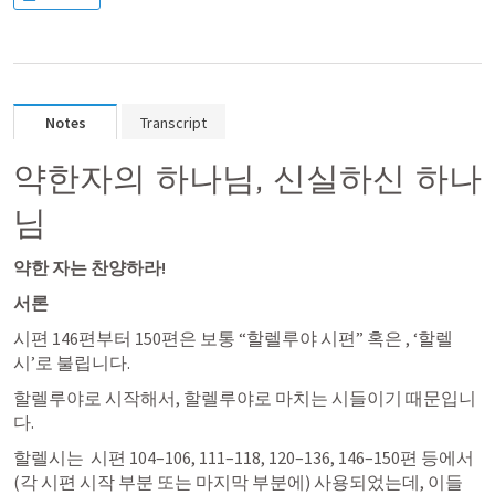
Notes
Transcript
약한자의 하나님, 신실하신 하나
님
약한 자는 찬양하라!
서론
시편 146편부터 150편은 보통 “할렐루야 시편” 혹은 , ‘할렐 
시’로 불립니다. 
할렐루야로 시작해서, 할렐루야로 마치는 시들이기 때문입니
다. 
할렐시는  
시편 104–106
, 
111–118
, 
120–136
, 
146
–150편 등에서
(각 시편 시작 부분 또는 마지막 부분에) 사용되었는데, 이들 