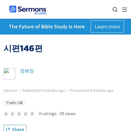
The Future of Bible Study Is Here
Learn more
시편146편
정해정
Sermon
•
Submitted
8 months ago
•
Presented
8 months ago
Psalm 146
0
ratings
·
39
views
Share