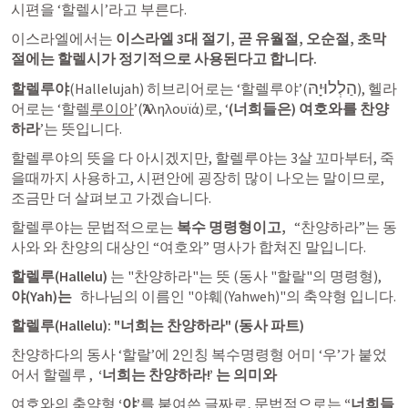
시편을 ‘할렐시’라고 부른다. 
이스라엘에서는
 이스라엘 3대 절기, 곧 유월절, 오순절, 초막
절에는 할렐시가 정기적으로 사용된다고 합니다. 
הַלְלוּיָהּ
할렐루야
(Hallelujah) 히브리어로는 ‘할렐루야’(
), 헬라
어로는 ‘할렐
루이아
’(Ἁλληλουϊά)로, ‘
(너희들은) 여호와를 찬양
하라
’는 뜻입니다. 
할렐루야의 뜻을 다 아시겠지만, 할렐루야는 3살 꼬마부터, 죽
을때까지 사용하고, 시편안에 굉장히 많이 나오는 말이므로, 
조금만 더 살펴보고 가겠습니다. 
할렐루야는 문법적으로는 
복수 명령형이고,  
 “찬양하라”는 동
사와 와 찬양의 대상인 “여호와” 명사가 합쳐진 말입니다. 
할렐루(Hallelu)
 는 "찬양하라"는 뜻 (동사 "할랄"의 명령형),  
야(Yah)는 
  하나님의 이름인 "야훼(Yahweh)"의 축약형 입니다.
할렐루(Hallelu): "너희는 찬양하라" (동사 파트)
찬양하다의 동사 ‘할랄’에 2인칭 복수명령형 어미 ‘우’가 붙었
어서 할렐루 ,  
‘너희는 찬양하라!’ 는 의미와 
여호와의 축약형 
‘야’
를 붙여쓴 글짜로, 문법적으로는 
“
너희들