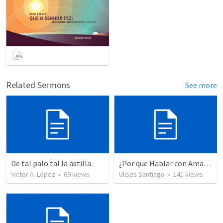
Related Sermons
See more
De tal palo tal la astilla.
¿Por que Hablar con Amargura?
Victor A. López
•
69
views
Ulises Santiago
•
141
views