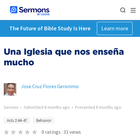
The Future of Bible Study Is Here
Learn more
Una Iglesia que nos enseña
mucho
Jose Cruz Flores Geronimo
Sermon
•
Submitted
8 months ago
•
Presented
8 months ago
Acts 2:44–47
Behavior
0
ratings
·
31
views