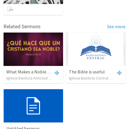
Related Sermons
See more
What Makes a Noble Christian?
The Bible is useful
Iglesia Bautista Amistad en Cristo
•
158
views
•
54:05
Iglesia Bautista Central Ocala
•
73
Untitled Sermon