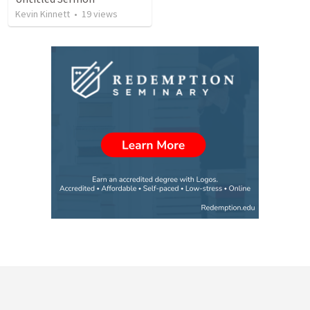
Kevin Kinnett
•
19
views