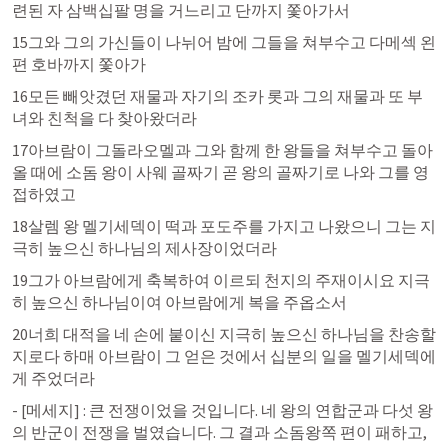
련된 자 삼백십팔 명을 거느리고 단까지 쫓아가서 
15그와 그의 가신들이 나뉘어 밤에 그들을 쳐부수고 다메섹 왼
편 호바까지 쫓아가 
16모든 빼앗겼던 재물과 자기의 조카 롯과 그의 재물과 또 부
녀와 친척을 다 찾아왔더라 
17아브람이 그돌라오멜과 그와 함께 한 왕들을 쳐부수고 돌아
올 때에 소돔 왕이 사웨 골짜기 곧 왕의 골짜기로 나와 그를 영
접하였고 
18살렘 왕 멜기세덱이 떡과 포도주를 가지고 나왔으니 그는 지
극히 높으신 하나님의 제사장이었더라 
19그가 아브람에게 축복하여 이르되 천지의 주재이시요 지극
히 높으신 하나님이여 아브람에게 복을 주옵소서 
20너희 대적을 네 손에 붙이신 지극히 높으신 하나님을 찬송할
지로다 하매 아브람이 그 얻은 것에서 십분의 일을 멜기세덱에
게 주었더라
- [메세지] : 큰 전쟁이었을 것입니다. 네 왕의 연합군과 다섯 왕
의 반군이 전쟁을 벌였습니다. 그 결과 소돔왕쪽 편이 패하고, 