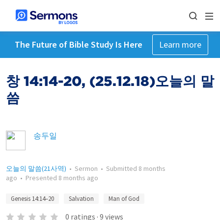
The Future of Bible Study Is Here
Learn more
창 14:14-20, (25.12.18)오늘의 말
씀
송두일
오늘의 말씀(21사역)
•
Sermon
•
Submitted
8 months
ago
•
Presented
8 months ago
Genesis 14:14–20
Salvation
Man of God
0
ratings
·
9
views