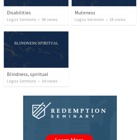
Disabilities
Muteness
Logos Sermons
•
96
views
Logos Sermons
•
28
views
Blindness, spiritual
Logos Sermons
•
34
views