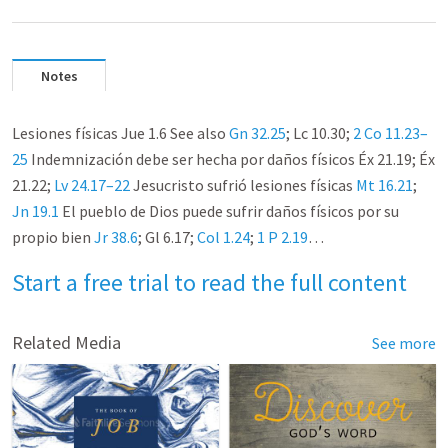
Notes
Lesiones físicas Jue 1.6 See also
Gn 32.25
; Lc 10.30;
2 Co 11.23–
25
Indemnización debe ser hecha por daños físicos Éx 21.19; Éx
21.22;
Lv 24.17–22
Jesucristo sufrió lesiones físicas
Mt 16.21
;
Jn 19.1
El pueblo de Dios puede sufrir daños físicos por su
propio bien
Jr 38.6
; Gl 6.17;
Col 1.24
;
1 P 2.19
…
Start a free trial to read the full content
Related Media
See more