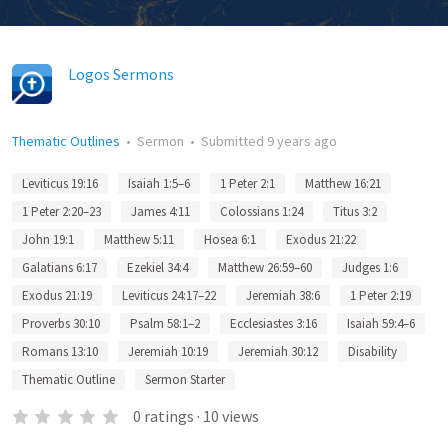
Logos Sermons
Thematic Outlines
•
Sermon
•
Submitted
9 years ago
Leviticus 19:16
Isaiah 1:5–6
1 Peter 2:1
Matthew 16:21
1 Peter 2:20–23
James 4:11
Colossians 1:24
Titus 3:2
John 19:1
Matthew 5:11
Hosea 6:1
Exodus 21:22
Galatians 6:17
Ezekiel 34:4
Matthew 26:59–60
Judges 1:6
Exodus 21:19
Leviticus 24:17–22
Jeremiah 38:6
1 Peter 2:19
Proverbs 30:10
Psalm 58:1–2
Ecclesiastes 3:16
Isaiah 59:4–6
Romans 13:10
Jeremiah 10:19
Jeremiah 30:12
Disability
Thematic Outline
Sermon Starter
0
ratings
·
10
views