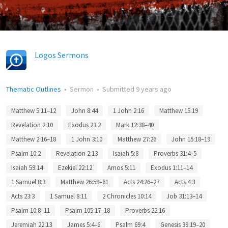
Logos Sermons
Thematic Outlines
•
Sermon
•
Submitted
9 years ago
Matthew 5:11–12
John 8:44
1 John 2:16
Matthew 15:19
Revelation 2:10
Exodus 23:2
Mark 12:38–40
Matthew 2:16–18
1 John 3:10
Matthew 27:26
John 15:18–19
Psalm 10:2
Revelation 2:13
Isaiah 5:8
Proverbs 31:4–5
Isaiah 59:14
Ezekiel 22:12
Amos 5:11
Exodus 1:11–14
1 Samuel 8:3
Matthew 26:59–61
Acts 24:26–27
Acts 4:3
Acts 23:3
1 Samuel 8:11
2 Chronicles 10:14
Job 31:13–14
Psalm 10:8–11
Psalm 105:17–18
Proverbs 22:16
Jeremiah 22:13
James 5:4–6
Psalm 69:4
Genesis 39:19–20