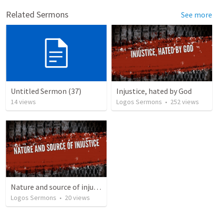
Related Sermons
See more
Untitled Sermon (37)
Injustice, hated by God
14
views
Logos Sermons
•
252
views
Nature and source of injustice
Logos Sermons
•
20
views