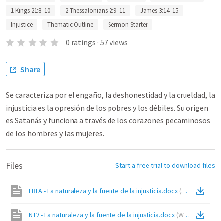
1 Kings 21:8–10
2 Thessalonians 2:9–11
James 3:14–15
Injustice
Thematic Outline
Sermon Starter
0
ratings
·
57
views
Share
Se caracteriza por el engaño, la deshonestidad y la crueldad, la
injusticia es la opresión de los pobres y los débiles. Su origen
es Satanás y funciona a través de los corazones pecaminosos
de los hombres y las mujeres.
Files
Start a free trial to download files
LBLA - La naturaleza y la fuente de la injusticia.docx
(
Word
)
NTV - La naturaleza y la fuente de la injusticia.docx
(
Word
)