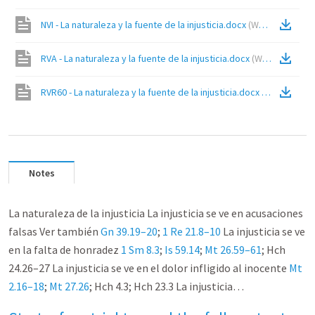
NVI - La naturaleza y la fuente de la injusticia.docx
(
Word
)
RVA - La naturaleza y la fuente de la injusticia.docx
(
Word
)
RVR60 - La naturaleza y la fuente de la injusticia.docx
(
Word
)
Notes
La naturaleza de la injusticia La injusticia se ve en acusaciones
falsas Ver también
Gn 39.19–20
;
1
Re 21.8–10
La injusticia se ve
en la falta de honradez
1 Sm 8.3
;
Is 59.14
;
Mt 26.59–61
; Hch
24.26–27 La injusticia se ve en el dolor infligido al inocente
Mt
2.16–18
;
Mt 27.26
; Hch 4.3; Hch 23.3 La injusticia…