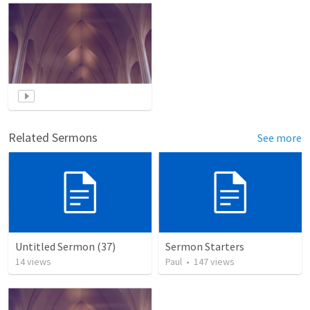
Related Sermons
See more
Untitled Sermon (37)
Sermon Starters
14
views
Paul
•
147
views