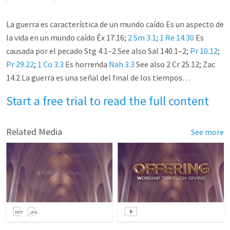
La guerra es característica de un mundo caído Es un aspecto de
la vida en un mundo caído Éx 17.16;
2 Sm 3.1
;
1
Re 14.30
Es
causada por el pecado Stg 4.1–2 See also Sal 140.1–2;
Pr 10.12
;
Pr 29.22
;
1 Co 3.3
Es horrenda
Nah 3.3
See also 2 Cr 25.12; Zac
14.2 La guerra es una señal del final de los tiempos…
Start a free trial to read the full content
Related Media
See more