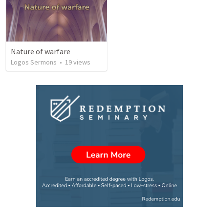
Nature of warfare
Logos Sermons
•
19
views