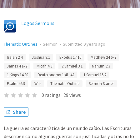
Logos Sermons
Thematic Outlines
•
Sermon
•
Submitted
9 years ago
Isaiah 2:4
Joshua 8:1
Exodus 17:16
Matthew 24:6–7
James 4:1–2
Micah 4:3
2 Samuel 3:1
Nahum 3:3
1 Kings 14:30
Deuteronomy 1:41–42
1 Samuel 15:2
Psalm 46:9
War
Thematic Outline
Sermon Starter
0
ratings
·
29
views
Share
La guerra es característica de un mundo caído. Las Escrituras
describen como algunas guerras son justificadas y otras no lo