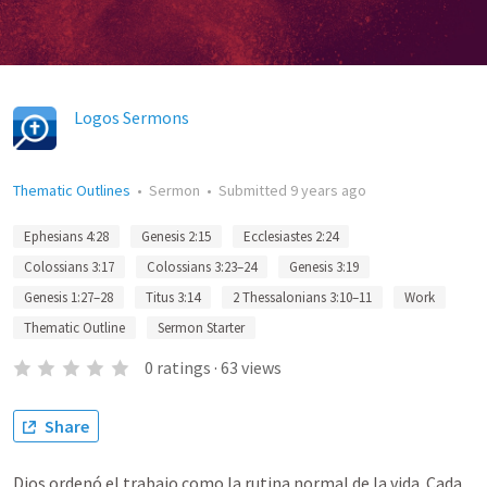
Logos Sermons
Thematic Outlines
•
Sermon
•
Submitted
9 years ago
Ephesians 4:28
Genesis 2:15
Ecclesiastes 2:24
Colossians 3:17
Colossians 3:23–24
Genesis 3:19
Genesis 1:27–28
Titus 3:14
2 Thessalonians 3:10–11
Work
Thematic Outline
Sermon Starter
0
ratings
·
63
views
Share
Dios ordenó el trabajo como la rutina normal de la vida. Cada