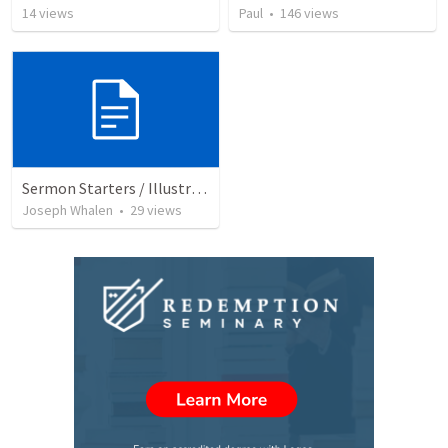
14
views
Paul
•
146
views
Sermon Starters / Illustrations
Joseph Whalen
•
29
views