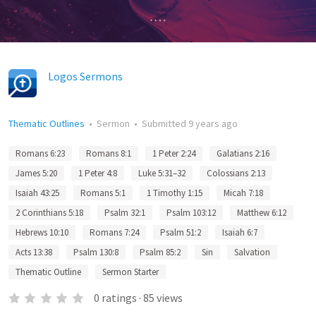
Logos Sermons
Thematic Outlines
•
Sermon
•
Submitted
9 years ago
Romans 6:23
Romans 8:1
1 Peter 2:24
Galatians 2:16
James 5:20
1 Peter 4:8
Luke 5:31–32
Colossians 2:13
Isaiah 43:25
Romans 5:1
1 Timothy 1:15
Micah 7:18
2 Corinthians 5:18
Psalm 32:1
Psalm 103:12
Matthew 6:12
Hebrews 10:10
Romans 7:24
Psalm 51:2
Isaiah 6:7
Acts 13:38
Psalm 130:8
Psalm 85:2
Sin
Salvation
Thematic Outline
Sermon Starter
0
ratings
·
85
views