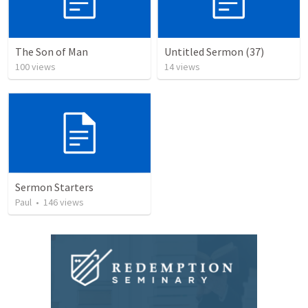
The Son of Man
Untitled Sermon (37)
100
views
14
views
Sermon Starters
Paul
•
146
views