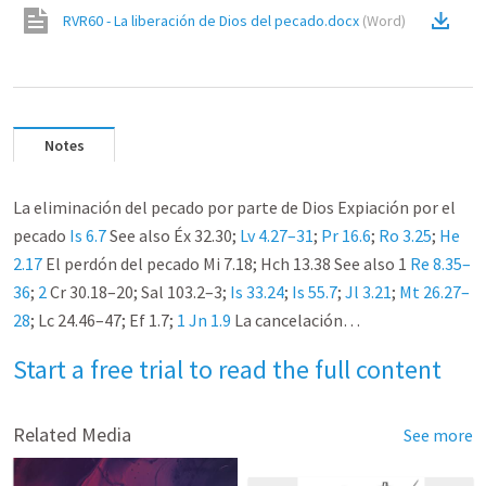
RVR60 - La liberación de Dios del pecado.docx
(
Word
)
Notes
La eliminación del pecado por parte de Dios Expiación por el
pecado
Is 6.7
See also Éx 32.30;
Lv 4.27–31
;
Pr 16.6
;
Ro 3.25
;
He
2.17
El perdón del pecado Mi 7.18; Hch 13.38 See also 1
Re 8.35–
36
;
2
Cr 30.18–20; Sal 103.2–3;
Is 33.24
;
Is 55.7
;
Jl 3.21
;
Mt 26.27–
28
; Lc 24.46–47; Ef 1.7;
1 Jn 1.9
La cancelación…
Start a free trial to read the full content
Related Media
See more