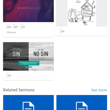
18
items
Related Sermons
See more