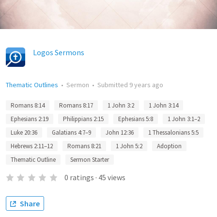
Logos Sermons
Thematic Outlines
•
Sermon
•
Submitted
9 years ago
Romans 8:14
Romans 8:17
1 John 3:2
1 John 3:14
Ephesians 2:19
Philippians 2:15
Ephesians 5:8
1 John 3:1–2
Luke 20:36
Galatians 4:7–9
John 12:36
1 Thessalonians 5:5
Hebrews 2:11–12
Romans 8:21
1 John 5:2
Adoption
Thematic Outline
Sermon Starter
0
ratings
·
45
views
Share