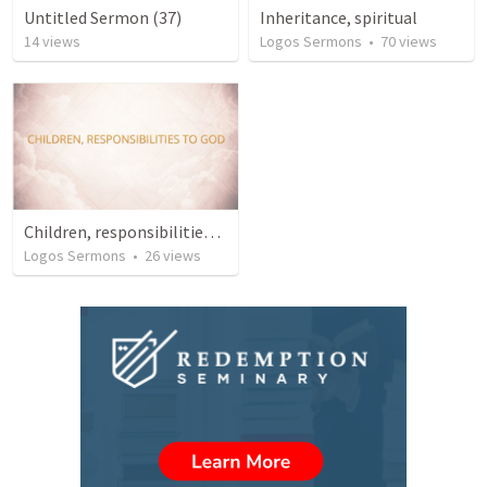
Untitled Sermon (37)
Inheritance, spiritual
14
views
Logos Sermons
•
70
views
Children, responsibilities to God
Logos Sermons
•
26
views