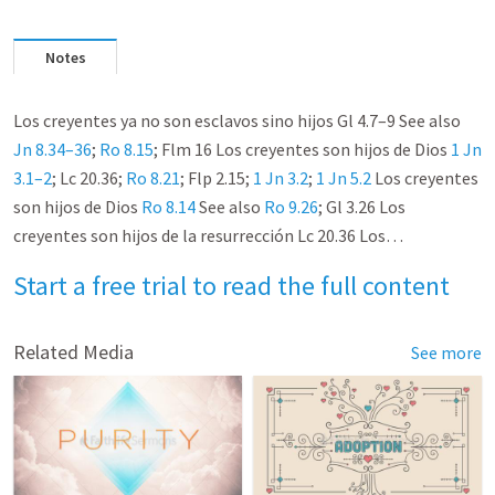
Notes
Los creyentes ya no son esclavos sino hijos Gl 4.7–9 See also
Jn 8.34–36
;
Ro 8.15
; Flm 16 Los creyentes son hijos de Dios
1 Jn
3.1–2
; Lc 20.36;
Ro 8.21
; Flp 2.15;
1 Jn 3.2
;
1 Jn 5.2
Los creyentes
son hijos de Dios
Ro 8.14
See also
Ro 9.26
; Gl 3.26 Los
creyentes son hijos de la resurrección Lc 20.36 Los…
Start a free trial to read the full content
Related Media
See more