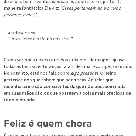
dizer que bem-aventurados são os pobres em espírito. De 
maneira fantástica Ele diz: 
“Esses pertencem ao e o reino 
pertence a eles”.
Matthew 5:3 NVI
"...pois deles é o Reino dos céus.”
Como veremos no decorrer dos próximos domingos, quase 
todas as bem-aventuranças falam de uma recompensa futura. 
No entanto, está nos fala sobre 
algo presente
. 
O Reino 
pertence aos que sabem que nada têm. Aqueles que 
reconhecem e são conscientes de que não possuem nada 
em suas mãos são os que possuem a coisa mais preciosa de 
todo o mundo.
Feliz é quem chora
É então que Jesus parte para a segundo bem-aventurança, 