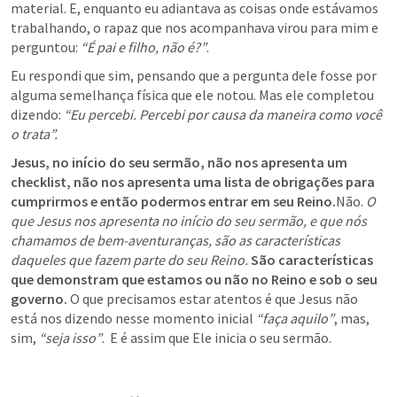
material. E, enquanto eu adiantava as coisas onde estávamos 
trabalhando, o rapaz que nos acompanhava virou para mim e 
perguntou: 
“É pai e filho, não é?”
.
Eu respondi que sim, pensando que a pergunta dele fosse por 
alguma semelhança física que ele notou. Mas ele completou 
dizendo: 
“Eu percebi. Percebi por causa da maneira como você 
o trata”.
Jesus, no início do seu sermão, não nos apresenta um 
checklist, não nos apresenta uma lista de obrigações para 
cumprirmos e então podermos entrar em seu Reino.
Não. 
O 
que Jesus nos apresenta no início do seu sermão, e que nós 
chamamos de bem-aventuranças, são as características 
daqueles que fazem parte do seu Reino.
São características 
que demonstram que estamos ou não no Reino e sob o seu 
governo. 
O que precisamos estar atentos é que Jesus não 
está nos dizendo nesse momento inicial 
“faça aquilo”
, mas, 
sim, 
“seja isso”
.  E é assim que Ele inicia o seu sermão.