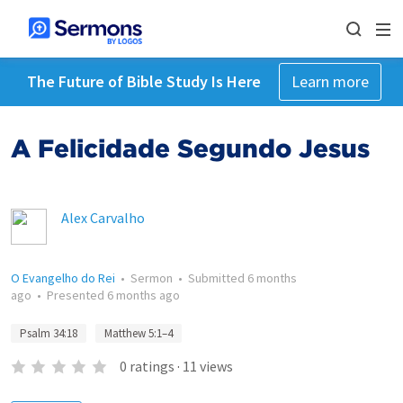
The Future of Bible Study Is Here
Learn more
A Felicidade Segundo Jesus
Alex Carvalho
O Evangelho do Rei
•
Sermon
•
Submitted
6 months
ago
•
Presented
6 months ago
Psalm 34:18
Matthew 5:1–4
0
ratings
·
11
views