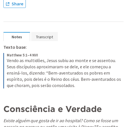
Share
Notes
Transcript
Texto base:
Matthew 5:1–4 NVI
Vendo as multidões, Jesus subiu ao monte e se assentou. 
Seus discípulos aproximaram-se dele, e ele começou a 
ensiná-los, dizendo: “Bem-aventurados os pobres em 
espírito, pois deles é o Reino dos céus. Bem-aventurados os 
que choram, pois serão consolados.
Consciência e Verdade
Existe alguém que gosta de ir ao hospital? Como se fosse um 
passeio no parque ou então uma visita à Disney? 
Eu acredito 