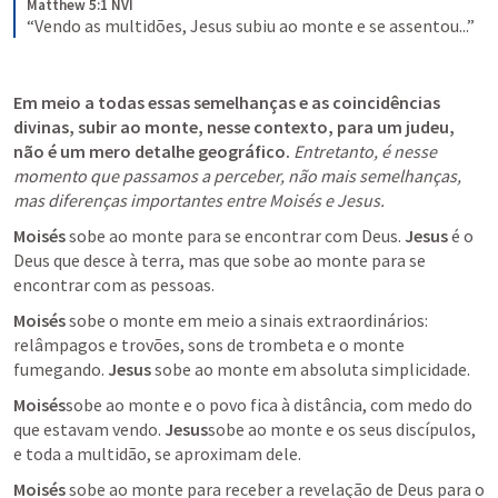
Matthew 5:1 NVI
“Vendo as multidões, Jesus subiu ao monte e se assentou...”
Em meio a todas essas semelhanças e as coincidências 
divinas, subir ao monte, nesse contexto, para um judeu, 
não é um mero detalhe geográfico.
Entretanto, é nesse 
momento que passamos a perceber, não mais semelhanças, 
mas diferenças importantes entre Moisés e Jesus.
Moisés 
sobe ao monte para se encontrar com Deus. 
Jesus 
é o 
Deus que desce à terra, mas que sobe ao monte para se 
encontrar com as pessoas.
Moisés 
sobe o monte em meio a sinais extraordinários: 
relâmpagos e trovões, sons de trombeta e o monte 
fumegando. 
Jesus
 sobe ao monte em absoluta simplicidade.
Moisés
sobe ao monte e o povo fica à distância, com medo do 
que estavam vendo. 
Jesus
sobe ao monte e os seus discípulos, 
e toda a multidão, se aproximam dele.
Moisés 
sobe ao monte para receber a revelação de Deus para o 