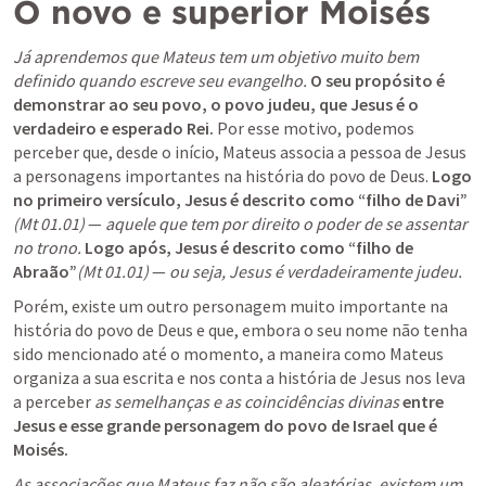
O novo e superior Moisés
Já aprendemos que Mateus tem um objetivo muito bem 
definido quando escreve seu evangelho.
O seu propósito é 
demonstrar ao seu povo, o povo judeu, que Jesus é o 
verdadeiro e esperado Rei.
 Por esse motivo, podemos 
perceber que, desde o início, Mateus associa a pessoa de Jesus 
a personagens importantes na história do povo de Deus. 
Logo 
no primeiro versículo, Jesus é descrito como “filho de Davi”
(
Mt 01.01
) 
— 
aquele que tem por direito o poder de se assentar 
no trono.
Logo após, Jesus é descrito como “filho de 
Abraão”
(
Mt 01.01
)
 — 
ou seja, Jesus é verdadeiramente judeu.
Porém, existe um outro personagem muito importante na 
história do povo de Deus e que, embora o seu nome não tenha 
sido mencionado até o momento, a maneira como Mateus 
organiza a sua escrita e nos conta a história de Jesus nos leva 
a perceber 
as semelhanças e as coincidências divinas
entre 
Jesus e esse grande personagem do povo de Israel que é 
Moisés.
As associações que Mateus faz não são aleatórias, existem um 