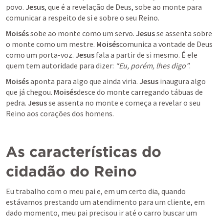
povo. 
Jesus
, que é a revelação de Deus, sobe ao monte para 
comunicar a respeito de si e sobre o seu Reino.
Moisés 
sobe ao monte como um servo. 
Jesus 
se assenta sobre 
o monte como um mestre. 
Moisés
comunica a vontade de Deus 
como um porta-voz. 
Jesus 
fala a partir de si mesmo. É ele 
quem tem autoridade para dizer: 
“Eu, porém, lhes digo”
.
Moisés 
aponta para algo que ainda viria. 
Jesus
 inaugura algo 
que já chegou. 
Moisés
desce do monte carregando tábuas de 
pedra. 
Jesus
 se assenta no monte e começa a revelar o seu 
Reino aos corações dos homens.
As características do 
cidadão do Reino
Eu trabalho com o meu pai e, em um certo dia, quando 
estávamos prestando um atendimento para um cliente, em 
dado momento, meu pai precisou ir até o carro buscar um 