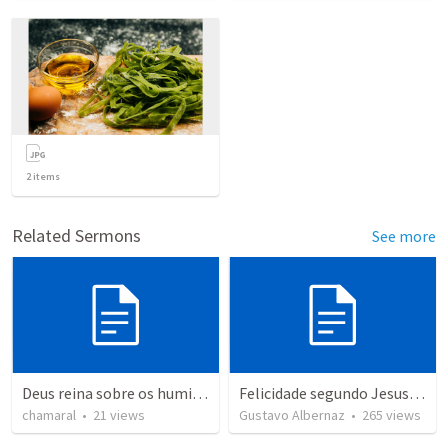
2
items
Related Sermons
See more
Deus reina sobre os humildes de espíritos
Felicidade segundo Jesus part.1
chamaral
•
21
views
Gustavo Albernaz
•
265
views