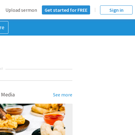
Upload sermon
Get started for FREE
Sign in
re
NT
 Media
See more