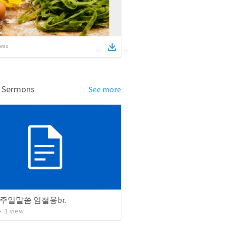
ems
d Sermons
See more
24 주일말씀 엄철용br.
•
1
view