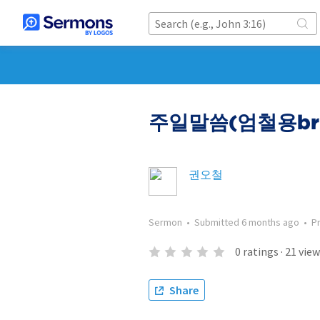
주일말씀(엄철용br.
권오철
Sermon
•
Submitted
6 months ago
•
P
0
ratings
·
21
view
Share