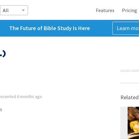
All
Features
Pricing
The Future of Bible Study Is Here
Learn mo
)
ADVERTISEME
resented
6 months ago
Related
s