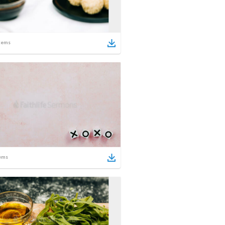
tems
ems