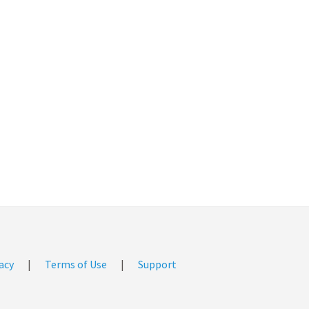
acy
|
Terms of Use
|
Support