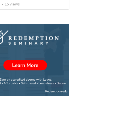
•
15
views