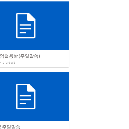
18 엄철용br.(주일말씀)
•
5
views
.02 주일말씀