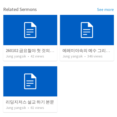
Related Sermons
See more
260102 금요철야 첫 것의 소중함
예레미야속의 예수 그리스도
Jung yangsik
•
42
views
Jung yangsik
•
346
views
리딩지저스 설교 하기 본문
Jung yangsik
•
61
views