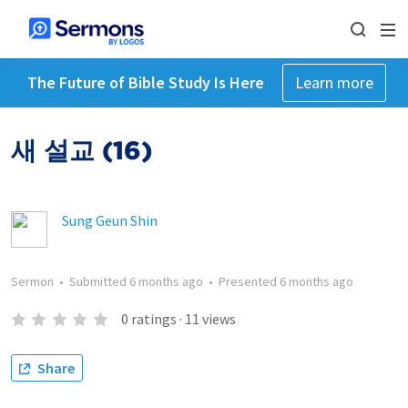
The Future of Bible Study Is Here
Learn more
새 설교 (16)
Sung Geun Shin
Sermon
•
Submitted
6 months ago
•
Presented
6 months ago
0
ratings
·
11
views
Share