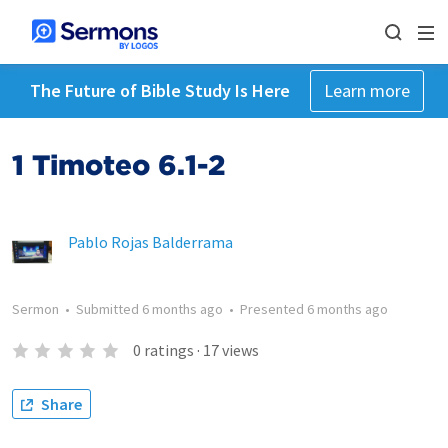
The Future of Bible Study Is Here
Learn more
1 Timoteo 6.1-2
Pablo Rojas Balderrama
Sermon
•
Submitted
6 months ago
•
Presented
6 months ago
0
ratings
·
17
views
Share