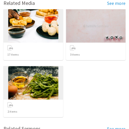
Related Media
See more
17
items
3
items
2
items
Related Sermons
See more