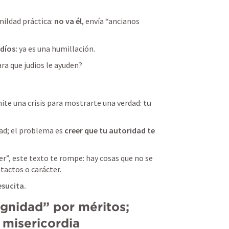
ildad práctica: 
no va él
, envía “ancianos 
díos:
 ya es una humillación.
ra que judios le ayuden?
e una crisis para mostrarte una verdad: 
tu 
ad; el problema es 
creer que tu autoridad te 
r”, este texto te rompe: hay cosas que no se 
tactos o carácter.
sucita.
ignidad” por méritos; 
 misericordia