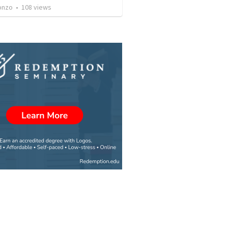
onzo
•
108
views