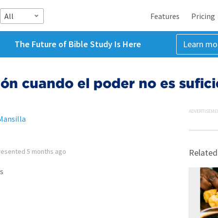
All
Features
Pricing
The Future of Bible Study Is Here
Learn mo
ión cuando el poder no es sufici
ADVERTISEME
Mansilla
resented
5 months ago
Related
s