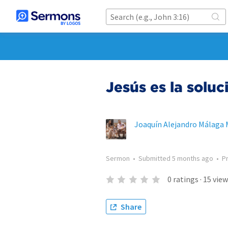
Jesús es la soluc
Joaquín Alejandro Málaga 
Sermon
•
Submitted
5 months ago
•
P
0
ratings
·
15
view
Share