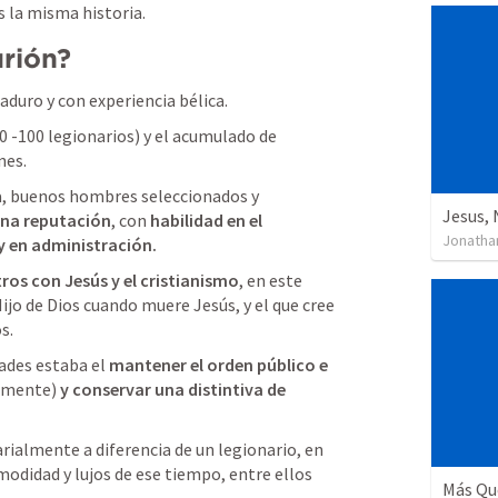
s la misma historia. 
urión?
duro y con experiencia bélica.
 -100 legionarios) y el acumulado de 
nes.
Muy bien escogidos por Roma, buenos hombres seleccionados y 
Jesus,
ena reputación
, con 
habilidad en el 
Jonatha
 en administración.
ros con Jesús y el cristianismo
, en este 
ijo de Dios cuando muere Jesús, y el que cree 
s.
ades estaba el 
mantener el orden público e 
camente)
 y conservar una distintiva de 
ialmente a diferencia de un legionario, en 
odidad y lujos de ese tiempo, entre ellos 
Más Qu