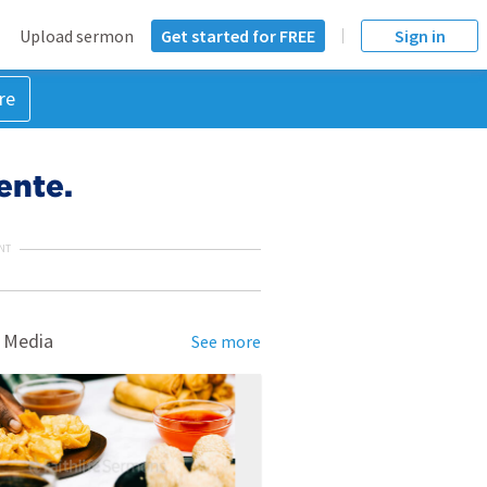
Upload sermon
Get started for FREE
Sign in
re
ente.
NT
 Media
See more