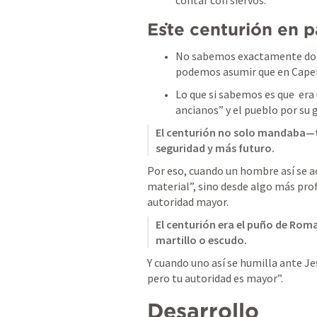
contar con siervos.
Este centurión en p
No sabemos exactamente donde
podemos asumir que en Cape
Lo que si sabemos es que  era
ancianos” y el pueblo por su 
El centurión no solo mandaba—t
seguridad y más futuro.
Por eso, cuando un hombre así se ac
material”, sino desde algo más pro
autoridad mayor.
El centurión era el puño de Roma…
martillo o escudo.
Y cuando uno así se humilla ante Je
pero tu autoridad es mayor”.
Desarrollo