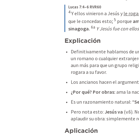
Lucas 7:4–6 RVR60
4
 Y ellos vinieron a Jesús y 
le roga
5
que le concedas esto; 
 porque 
am
6a
sinagoga.
Y Jesús fue con ellos
Explicación
Definitivamente hablamos de un 
un romano o cualquier extranjero
aun más para que un grupo religi
rogara a su favor.
Los ancianos hacen el argumento
¿Por qué? Por obras:
 ama la nac
Es un razonamiento natural: 
“Se
Pero nota esto: 
Jesús va
 (v.6). 
aplaudir su obra: simplemente r
Aplicación