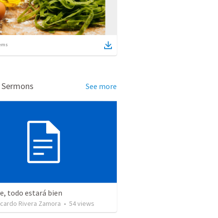
ems
d Sermons
See more
ive, todo estará bien
icardo Rivera Zamora
•
54
views