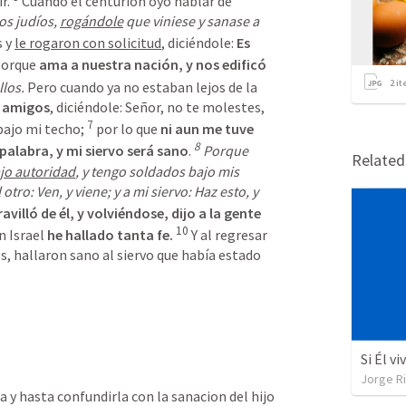
r. 
 Cuando el centurión oyó hablar de 
los judíos, 
rogándole
 que viniese y sanase a 
 y 
le rogaron con solicitud
, diciéndole: 
Es 
porque 
ama a nuestra nación, y nos edificó 
2
it
llos.
 Pero cuando ya no estaban lejos de la 
s amigos
, diciéndole: 
Señor, no te molestes, 
7
bajo mi techo;
 por lo que 
ni aun me tuve 
8
a palabra, y mi siervo será sano
.
Porque 
Relate
jo autoridad
, y tengo soldados bajo mis 
 otro: Ven, y viene; y a mi siervo: Haz esto, y 
Jesús se maravilló de él, y volviéndose, dijo a la gente 
10
n Israel 
he hallado tanta fe.
 Y al regresar 
s, hallaron sano al siervo que había estado 
Si Él v
Jorge R
 y hasta confundirla con la sanacion del hijo 