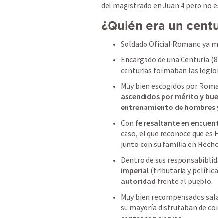
del magistrado en 
Juan 4
 pero no e
¿Quién era un cent
Soldado Oficial Romano ya ma
Encargado de una Centuria (80
centurias formaban las legio
ascendidos por mérito y bu
entrenamiento de hombres y
Con 
fe resaltante en encuent
caso, el que reconoce que es H
junto con su familia en Hecho
Dentro de sus responsabiblid
imperial 
(tributaria y políti
autoridad
 frente al pueblo.
Muy bien recompensados salar
su mayoría disfrutaban de com