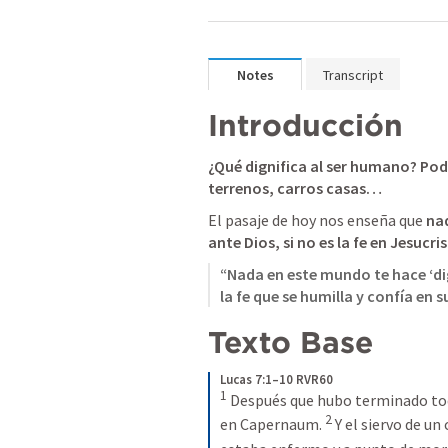
Notes
Transcript
Introducción
¿Qué dignifica al ser humano? Pode
terrenos, carros casas…
El pasaje de hoy nos enseña que 
nad
ante Dios, si no es la fe en Jesucri
“Nada en este mundo te hace ‘dig
la fe que se humilla y confía en s
Texto Base
Lucas 7:1–10 RVR60
1
 Después que hubo terminado toda
2
en Capernaum. 
 Y el siervo de un