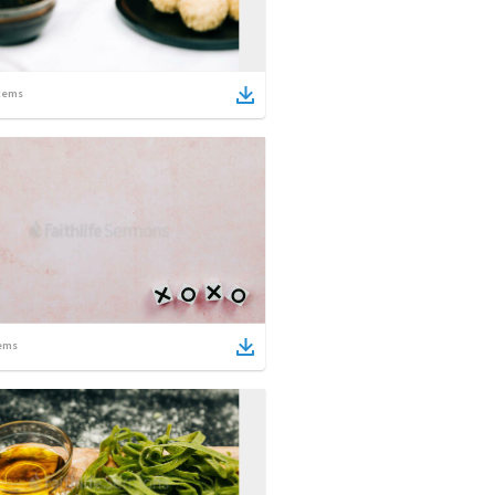
tems
ems