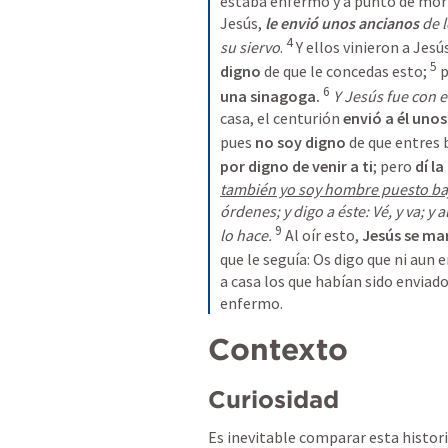
estaba enfermo y a punto de mori
Jesús, 
le envió unos ancianos
 de 
4
su siervo
. 
 Y ellos vinieron a Jesús
5
digno
 de que le concedas esto; 
 
6
una sinagoga.
Y Jesús fue con e
casa, el centurión 
envió a él uno
pues 
no soy digno
 de que entres 
por digno de venir a ti
; pero 
dí l
también yo soy hombre puesto ba
órdenes; y digo a éste: Vé, y va; y al
9
lo hace.
 Al oír esto, 
que le seguía: 
Os digo que ni aun e
a casa los que habían sido enviado
enfermo.
Contexto
Curiosidad
Es inevitable comparar esta historia