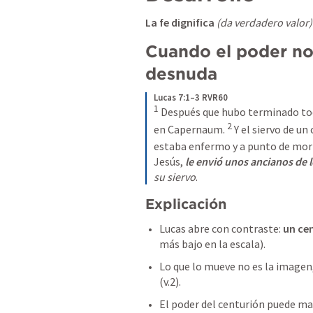
La fe dignifica
 (da verdadero valor)
Cuando el poder no 
desnuda
Lucas 7:1–3 RVR60
1
 Después que hubo terminado toda
2
en Capernaum. 
 Y el siervo de un
estaba enfermo y a punto de mori
Jesús, 
le envió unos ancianos
de 
su siervo
.
Explicación
Lucas abre con contraste: 
un ce
más bajo en la escala).
Lo que lo mueve no es la imagen, 
(v.2).
El poder del centurión puede m