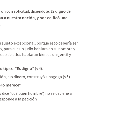
ron con solicitud
, diciéndole: 
Es digno
 de 
a a nuestra nación, y nos edificó una 
.
sujeto excepcional, porque esto debería ser 
, para que un judío hablara en su nombre y 
oso de ellos hablaran bien de un gentil y 
 típico: 
“Es digno”
 (v.4).
ión, dio dinero, construyó sinagoga (v.5).
 lo merece”.
No dice “qué buen hombre”, no se detiene a 
esponde a la petición.