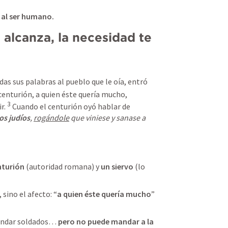
 al ser humano.
alcanza, la necesidad te 
s sus palabras al pueblo que le oía, entró 
 centurión, a quien éste quería mucho, 
3
r. 
 Cuando el centurión oyó hablar de 
los judíos
, 
rogándole
 que viniese y sanase a 
nturión
 (autoridad romana) y 
un siervo
 (lo 
sino el afecto: “
a quien éste quería mucho
” 
andar soldados… 
pero no puede mandar a la 