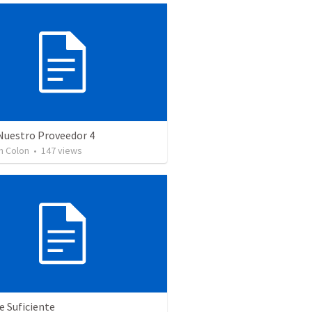
 Nuestro Proveedor 4
n Colon
•
147
views
e Suficiente