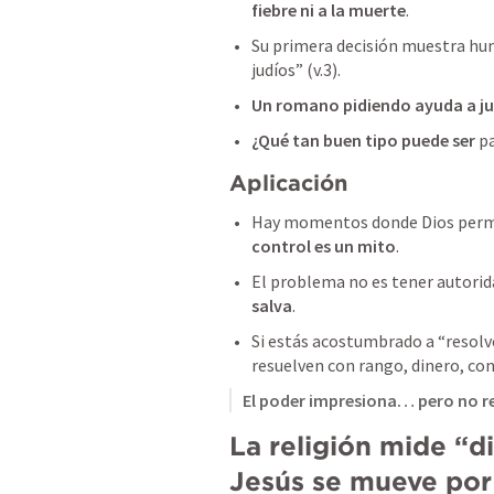
fiebre ni a la muerte
.
Su primera decisión muestra hum
judíos” (v.3). 
Un romano pidiendo ayuda a ju
¿Qué tan buen tipo puede ser 
pa
Aplicación
Hay momentos donde Dios permit
control es un mito
.
El problema no es tener autorid
salva
.
Si estás acostumbrado a “resolve
resuelven con rango, dinero, con
El poder impresiona… pero no re
La religión mide “d
Jesús se mueve por