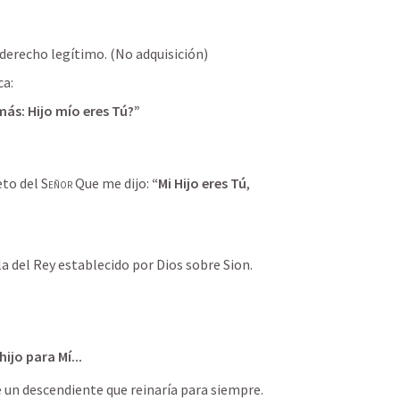
 derecho legítimo. (No adquisición)
ca:
amás: Hijo mío eres Tú?”
to del 
Señor
 Que me dijo: 
“Mi Hijo eres Tú
, 
 del Rey establecido por Dios sobre Sion.

hijo para Mí...
 un descendiente que reinaría para siempre.