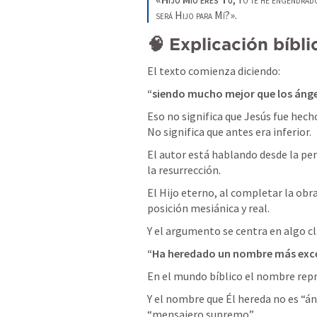
será
 H
ijo para 
M
í
?».
🧠 Explicación bíbli
El texto comienza diciendo:
“siendo mucho mejor que los ánge
Eso no significa que Jesús fue hecho
No significa que antes era inferior.
El autor está hablando desde la per
la resurrección.
El Hijo eterno, al completar la obr
posición mesiánica y real.
Y el argumento se centra en algo cl
“Ha heredado un nombre más excel
En el mundo bíblico el nombre repr
Y el nombre que Él hereda no es “áng
“mensajero supremo”.