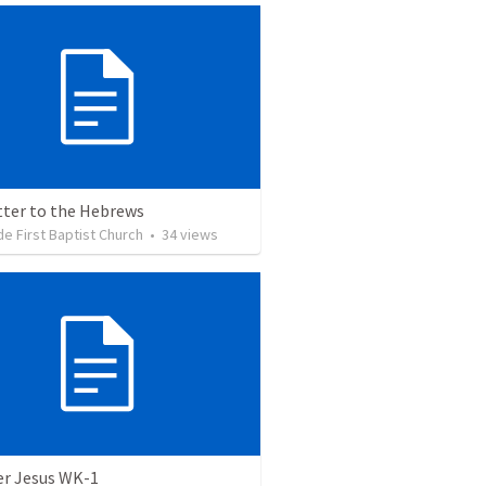
tter to the Hebrews
e First Baptist Church
•
34
views
er Jesus WK-1