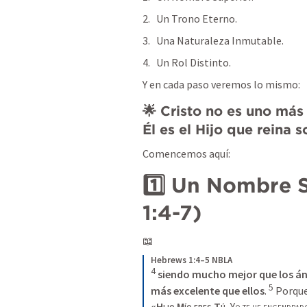
Un Trono Eterno.
Una Naturaleza Inmutable.
Un Rol Distinto.
Y en cada paso veremos lo mismo:
🌟 
Cristo no es uno más d
Él es el Hijo que reina 
Comencemos aquí:
1️⃣ Un Nombre S
1:4-7
)
📖
Hebrews 1:4–5 NBLA
4
siendo mucho mejor que los án
5
más excelente que ellos
. 
 Porque
«H
ijo 
M
ío eres 
T
ú
, Y
o
te he engendrad