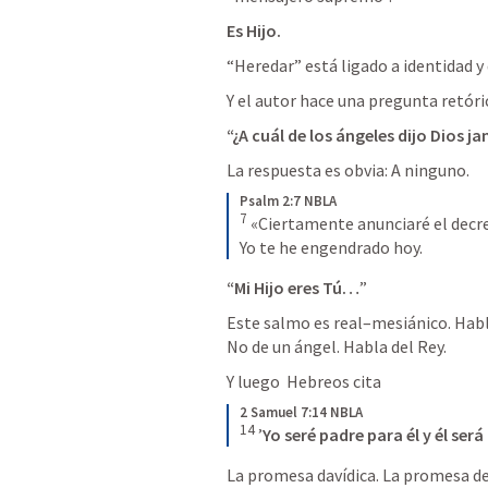
Es Hijo.
“Heredar” está ligado a identidad y
Y el autor hace una pregunta retóri
“¿A cuál de los ángeles dijo Dios j
La respuesta es obvia: A ninguno.
Psalm 2:7 NBLA
7
 «Ciertamente anunciaré el decre
Yo te he engendrado hoy.
“Mi Hijo eres Tú…
”
Este salmo es real–mesiánico. Habla
No de un ángel. Habla del Rey.
Y luego  Hebreos cita
2 Samuel 7:14 NBLA
14
 ’
Yo seré padre para él y él será 
La promesa davídica. La promesa de