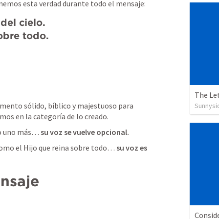
inemos esta verdad durante todo el mensaje:
el cielo.

sobre todo.
The Le
mento sólido, bíblico y majestuoso para 
Sunnysid
mos en la categoría de lo creado.
mo uno más…
 su voz se vuelve opcional.
omo el Hijo que reina sobre todo… 
su voz es 
nsaje
Consid