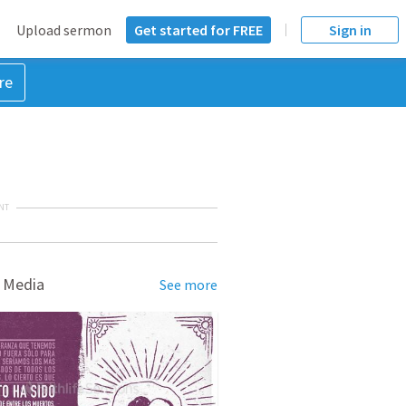
Upload sermon
Get started for FREE
Sign in
re
NT
 Media
See more