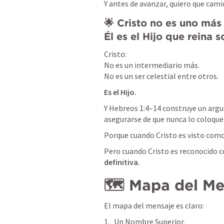
Y antes de avanzar, quiero que cam
🌟 
Cristo no es uno más d
Él es el Hijo que reina 
Cristo:

No es un intermediario más.

No es un ser celestial entre otros.
Es el Hijo.
Y 
Hebreos 1:4–14
 construye un argu
asegurarse de que nunca lo coloque
Porque cuando Cristo es visto co
Pero cuando Cristo es reconocido c
definitiva.
🗺 Mapa del Me
El mapa del mensaje es claro:
Un Nombre Superior.