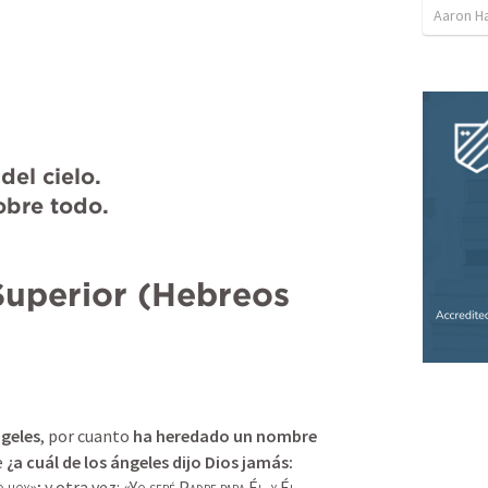
Aaron H
el cielo.

sobre todo.
uperior (
Hebreos 
geles
, por cuanto 
ha heredado un nombre 
 
¿a cuál de los ángeles dijo Dios jamás:
o hoy
»; y otra vez: «Y
o seré
 P
adre para
 É
l
, 
y
 É
l 