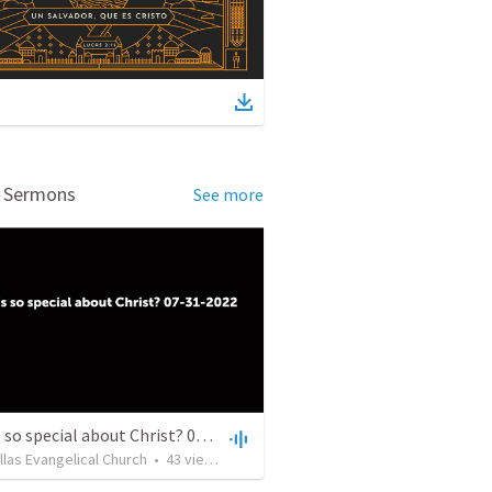
d Sermons
See more
What is so special about Christ? 07-31-2022
allas Evangelical Church
•
43
views
•
27:51