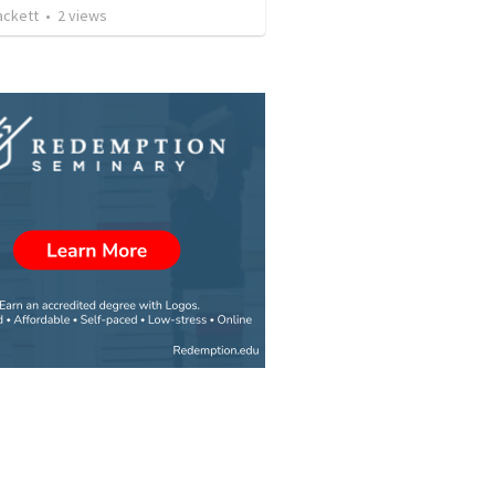
ackett
•
2
views