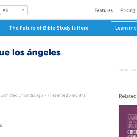
All
Features
Pricing
The Future of Bible Study Is Here
Learn mo
que los ángeles
ADVERTISEME
Submitted
5 months ago
•
Presented
5 months
Related
s