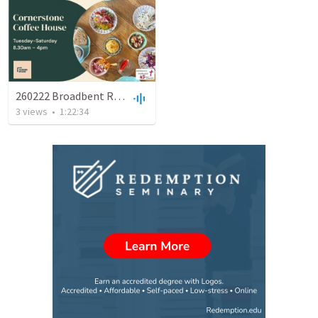
260222 Broadbent Rutledge HC
3
views
•
1:22:34