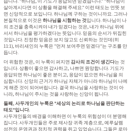
습니다. "하나님, 이 기도가 응답되면 믿겠습니다." "하나님이 
살아계시다면 이 상황을 해결해 주세요." 이런 태도는 언뜻 보
면 신앙적으로 보입니다. 하나님께 구하는 것이니까요. 그러나 
본질적으로 이것은 
하나님을 시험하는 것
입니다. 하나님이 나
의 조건을 충족시켜야 내가 믿겠다는 것은, 내가 하나님 위에 
서서 하나님을 평가하겠다는 뜻입니다. 믿음의 순서가 뒤집힌 
것입니다. 진정한 믿음은 보지 않고도 신뢰하는 것인데(
히 
11:1
), 바리새인의 누룩은 "먼저 보여주면 믿겠다"는 구조를 만
듭니다.
더 위험한 것은, 이 누룩이 퍼지면 
감사의 조건이 생긴다
는 것
입니다. 상황이 좋으면 감사하고, 나쁘면 원망합니다. 기도가 
응답되면 하나님이 좋은 분이고, 응답이 없으면 하나님을 의
심합니다. 신앙의 근거가 하나님 자체가 아니라 하나님이 나에
게 해준 것이 되어버립니다. 결국 하나님을 사랑하는 것이 아
니라, 하나님이 주시는 것을 사랑하는 신앙이 됩니다.
둘째, 사두개인의 누룩은 "세상의 논리로 하나님을 판단하는 
태도"입니다.
사두개인들의 배경을 이해하면 이 누룩의 위험성이 더 분명해
집니다. 사두개인들은 주로 제사장 귀족 계층으로, 예루살렘 
성전의 운영권과 정치적 권력을 쥐고 있었습니다. 그들은 로마 