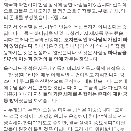
제국과 타협하며 현실 정치에 능한 사람들이었습니다. 신학적
으로 그들은 모세오경만을 정경으로 인정했고, 부활, 천사, 영
의 존재를 부정했습니다(행 23:8).
여기서 주목할 점은, 사두개인들이 무신론자가 아니었다는 것
입니다. 그들도 하나님을 믿었고, 성전에서 제사를 주관했습
니다. 그러나 그들의 신앙에는 
초자연적인 하나님의 개입이 빠
져 있었습니다.
 하나님은 믿되, 하나님이 역사 속에서 직접 행
동하시는 것은 인정하지 않았습니다. 이것은 사실상 
하나님을 
인간의 이성과 경험의 틀 안에 가두는 것
입니다.
옥스퍼드 주석은 사두개인들이 바리새인들과 함께 표적을 요
구한 것(
마 16:1
)이 매우 이례적인 사건이라고 지적합니다. 평
소에 이 두 그룹은 신학적으로 극심하게 대립했습니다. 그런데 
예수님 앞에서는 연합한 것입니다. 이는 그들의 반대가 신학적 
이유가 아니라 
자신들의 기존 체제를 위협하는 존재에 대한 공
동 방어
였음을 보여줍니다.
사두개인의 누룩이 오늘날 퍼지는 방식은 이렇습니다. "교회
도 결국 조직이니까 경영 원리로 운영해야 한다." "현실적으로 
생각해야 한다." "기도도 좋지만, 결국 실력이 중요하다." 이런 
말들이 완전히 틀린 것은 아닙니다. 그래서 더 위험합니다. 누