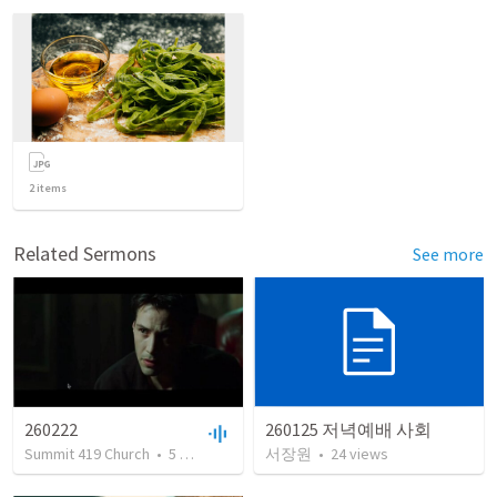
2
items
Related Sermons
See more
260222
260125 저녁예배 사회
Summit 419 Church
•
5
views
•
57:00
서장원
•
24
views