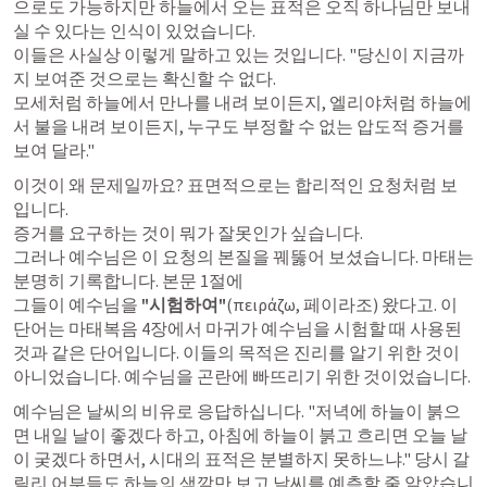
으로도 가능하지만 하늘에서 오는 표적은 오직 하나님만 보내
실 수 있다는 인식이 있었습니다. 

이들은 사실상 이렇게 말하고 있는 것입니다. "당신이 지금까
지 보여준 것으로는 확신할 수 없다. 

모세처럼 하늘에서 만나를 내려 보이든지, 엘리야처럼 하늘에
서 불을 내려 보이든지, 누구도 부정할 수 없는 압도적 증거를 
보여 달라."
이것이 왜 문제일까요? 표면적으로는 합리적인 요청처럼 보
입니다. 

증거를 요구하는 것이 뭐가 잘못인가 싶습니다. 

그러나 예수님은 이 요청의 본질을 꿰뚫어 보셨습니다. 마태는 
분명히 기록합니다. 본문 1절에 

그들이 예수님을 
"시험하여"
(πειράζω, 페이라조) 왔다고. 이 
단어는 마태복음 4장에서 마귀가 예수님을 시험할 때 사용된 
것과 같은 단어입니다. 이들의 목적은 진리를 알기 위한 것이 
아니었습니다. 예수님을 곤란에 빠뜨리기 위한 것이었습니다.
예수님은 날씨의 비유로 응답하십니다. "저녁에 하늘이 붉으
면 내일 날이 좋겠다 하고, 아침에 하늘이 붉고 흐리면 오늘 날
이 궂겠다 하면서, 시대의 표적은 분별하지 못하느냐." 당시 갈
릴리 어부들도 하늘의 색깔만 보고 날씨를 예측할 줄 알았습니