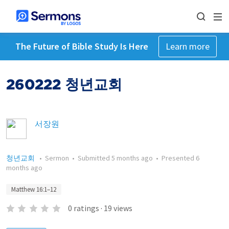
The Future of Bible Study Is Here
Learn more
260222 청년교회
서장원
청년교회
•
Sermon
•
Submitted
5 months ago
•
Presented
6
months ago
Matthew 16:1–12
0
ratings
·
19
views