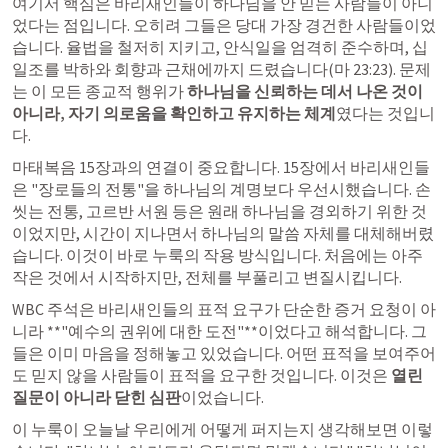
여기서 핵심은 바리새인들이 하나님을 안 믿는 사람들이 아니
었다는 점입니다. 오히려 그들은 당대 가장 경건한 사람들이었
습니다. 율법을 철저히 지키고, 안식일을 엄격히 준수하며, 십
일조를 박하와 회향과 근채에까지 드렸습니다(
마 23:23
). 문제
는 이 모든 종교적 행위가 
하나님을 신뢰하는 데서 나온 것이 
아니라, 자기 의로움을 확인하고 유지하는 체계
였다는 것입니
다.
마태복음 15장과의 연결이 중요합니다. 15장에서 바리새인들
은 "장로들의 전통"을 하나님의 계명보다 우선시했습니다. 손 
씻는 전통, 고르반 서원 등은 원래 하나님을 경외하기 위한 것
이었지만, 시간이 지나면서 하나님의 말씀 자체를 대체해버렸
습니다. 이것이 바로 누룩의 작용 방식입니다. 처음에는 아주 
작은 것에서 시작하지만, 전체를 부풀리고 변질시킵니다.
WBC 주석은 바리새인들의 표적 요구가 단순한 증거 요청이 아
니라 **"예수의 권위에 대한 도전"**이었다고 해석합니다. 그
들은 이미 마음을 정해놓고 있었습니다. 어떤 표적을 보여주어
도 믿지 않을 사람들이 표적을 요구한 것입니다. 이것은 
열린 
질문이 아니라 닫힌 심판
이었습니다.
이 누룩이 오늘날 우리에게 어떻게 퍼지는지 생각해보면 이렇