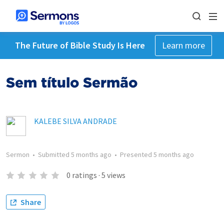
The Future of Bible Study Is Here
Learn more
Sem título Sermão
KALEBE SILVA ANDRADE
Sermon
•
Submitted
5 months ago
•
Presented
5 months ago
0
ratings
·
5
views
Share