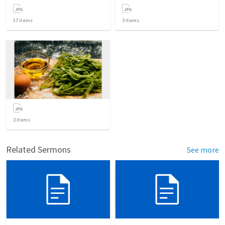
17
items
3
items
2
items
Related Sermons
See more