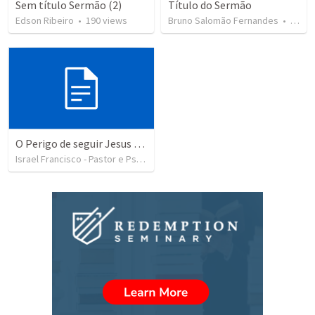
Sem título Sermão (2)
Título do Sermão
Edson Ribeiro
•
190
views
Bruno Salomão Fernandes
•
83
vi
O Perigo de seguir Jesus com uma visão distorcida
Israel Francisco - Pastor e Psicólogo
•
104
views