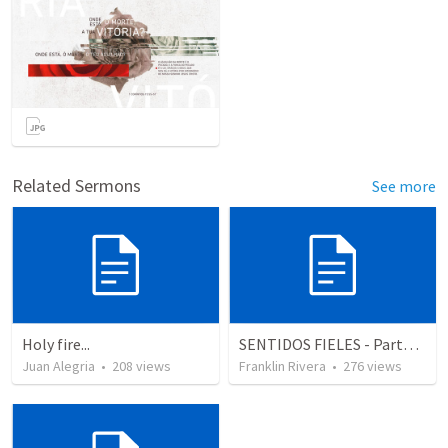
Related Sermons
See more
Holy fire...
SENTIDOS FIELES - Parte 2 "Faithful senses" (2 Corintios 11.3; Salmos)
Juan Alegria
•
208
views
Franklin Rivera
•
276
views