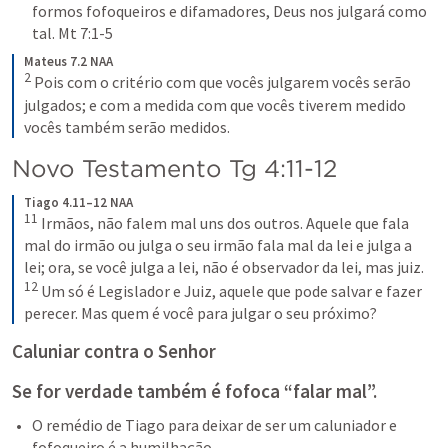
formos fofoqueiros e difamadores, Deus nos julgará como 
tal. 
Mt 7:1-5
Mateus 7.2 NAA
2
 Pois com o critério com que vocês julgarem vocês serão 
julgados; e com a medida com que vocês tiverem medido 
vocês também serão medidos.
Novo Testamento 
Tg 4:11-12
Tiago 4.11–12 NAA
11
 Irmãos, não falem mal uns dos outros. Aquele que fala 
mal do irmão ou julga o seu irmão fala mal da lei e julga a 
lei; ora, se você julga a lei, não é observador da lei, mas juiz. 
12
 Um só é Legislador e Juiz, aquele que pode salvar e fazer 
perecer. Mas quem é você para julgar o seu próximo?
Caluniar contra o Senhor
Se for verdade também é fofoca “falar mal”.
O remédio de Tiago para deixar de ser um caluniador e 
fofoqueiro é a humilhação.