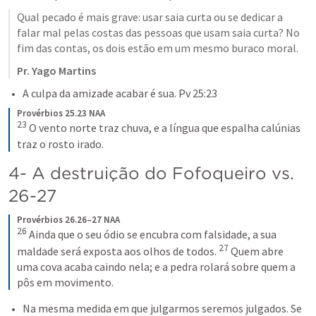
Qual pecado é mais grave: usar saia curta ou se dedicar a 
falar mal pelas costas das pessoas que usam saia curta? No 
fim das contas, os dois estão em um mesmo buraco moral. 
Pr. Yago Martins
A culpa da amizade acabar é sua. 
Pv 25:23
Provérbios 25.23 NAA
23
 O vento norte traz chuva, e a língua que espalha calúnias 
traz o rosto irado.
4- A destruição do Fofoqueiro vs. 
26-27
Provérbios 26.26–27 NAA
26
 Ainda que o seu ódio se encubra com falsidade, a sua 
27
maldade será exposta aos olhos de todos. 
 Quem abre 
uma cova acaba caindo nela; e a pedra rolará sobre quem a 
pôs em movimento.
Na mesma medida em que julgarmos seremos julgados. Se 