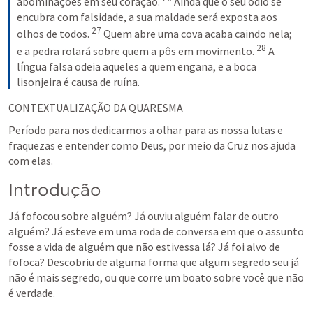
abominações em seu coração. 
 Ainda que o seu ódio se 
encubra com falsidade, a sua maldade será exposta aos 
27
olhos de todos. 
 Quem abre uma cova acaba caindo nela; 
28
e a pedra rolará sobre quem a pôs em movimento. 
 A 
língua falsa odeia aqueles a quem engana, e a boca 
lisonjeira é causa de ruína.
CONTEXTUALIZAÇÃO DA QUARESMA
Período para nos dedicarmos a olhar para as nossa lutas e 
fraquezas e entender como Deus, por meio da Cruz nos ajuda 
com elas.
Introdução
Já fofocou sobre alguém? Já ouviu alguém falar de outro 
alguém? Já esteve em uma roda de conversa em que o assunto 
fosse a vida de alguém que não estivessa lá? Já foi alvo de 
fofoca? Descobriu de alguma forma que algum segredo seu já 
não é mais segredo, ou que corre um boato sobre você que não 
é verdade.