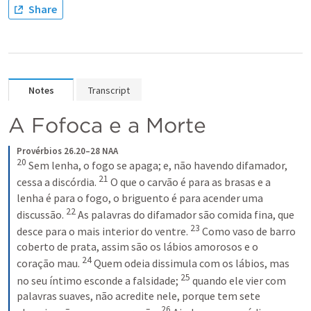
Share
Notes
Transcript
A Fofoca e a Morte
Provérbios 26.20–28 NAA
20
 Sem lenha, o fogo se apaga; e, não havendo difamador, 
21
cessa a discórdia. 
 O que o carvão é para as brasas e a 
lenha é para o fogo, o briguento é para acender uma 
22
discussão. 
 As palavras do difamador são comida fina, que 
23
desce para o mais interior do ventre. 
 Como vaso de barro 
coberto de prata, assim são os lábios amorosos e o 
24
coração mau. 
 Quem odeia dissimula com os lábios, mas 
25
no seu íntimo esconde a falsidade; 
 quando ele vier com 
palavras suaves, não acredite nele, porque tem sete 
26