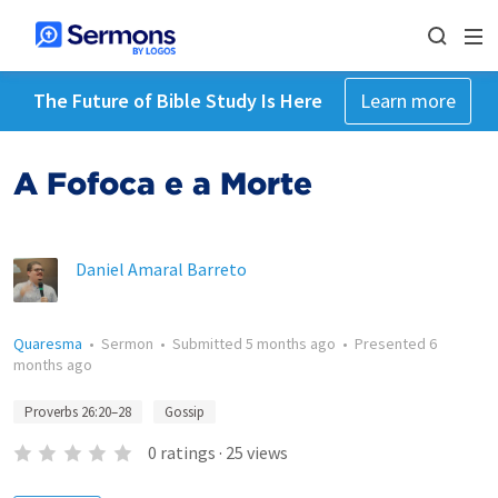
The Future of Bible Study Is Here
Learn more
A Fofoca e a Morte
Daniel Amaral Barreto
Quaresma
•
Sermon
•
Submitted
5 months ago
•
Presented
6
months ago
Proverbs 26:20–28
Gossip
0
ratings
·
25
views