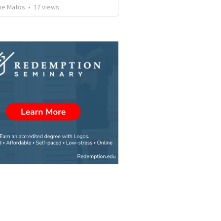
me Matos
•
17
views