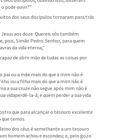
s seus discípulos, ouvindo isso, disseram: 
 o pode ouvir?” 
uitos dos seus discípulos tornaram para trás 
 
e Jesus aos doze: Quereis vós também 
e, pois, Simão Pedro: Senhor, para quem 
vras da vida eterna,” 
capaz de abrir mão de tudas as coisas por 
 pai ou a mãe mais do que a mim não é 
lho ou a filha mais do que a mim não é 
ma a sua cruze não segue após mim não é 
a vidaperdê-la-á; e quem perder a sua vida 
stra que para alcançar o tesouro excelente 
o que temos.
eino dos céus é semelhante a um tesouro 
m homem achou e escondeu; e, pelo gozo 