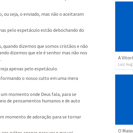
o, ou seja, o enviado, mas não o aceitaram 
nas pelo espetáculo estão debochando do 
, quando dizemos que somos cristãos e não 
ndo dizemos que ele é senhor mas não nos 
A Vitor
.
Luiz Aug
reja apenas pelo espetáculo.
sformando o nosso culto em uma mera 
 um momento onde Deus fala, para se 
heio de pensamentos humanos e de auto 
 um momento de adoração para se tornar 
O Maio
os cultos apenas para ver o que vai 