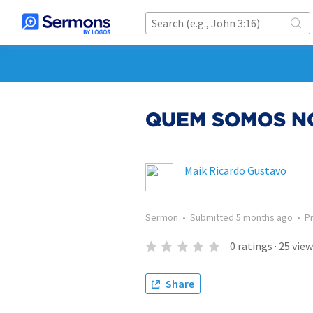
QUEM SOMOS NÓ
Maik Ricardo Gustavo
Sermon
•
Submitted
5 months ago
•
P
0
ratings
·
25
view
Share