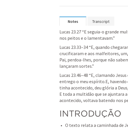
Notes
Transcript
Lucas 23.27
 “E seguia-o grande mul
nos peitos e o lamentavam.” 
Lucas 23.33–34
 “E, quando chegaram
crucificaram e aos malfeitores, um, à
Pai, perdoa-lhes, porque não sabem 
lançaram sortes.” 
Lucas 23.46–48
 “E, clamando Jesus 
entrego o meu espírito.E, havendo di
tinha acontecido, deu glória a Deus
E toda a multidão que se ajuntara a
acontecido, voltava batendo nos pei
INTRODUÇÃO
O texto relata a caminhada de Je