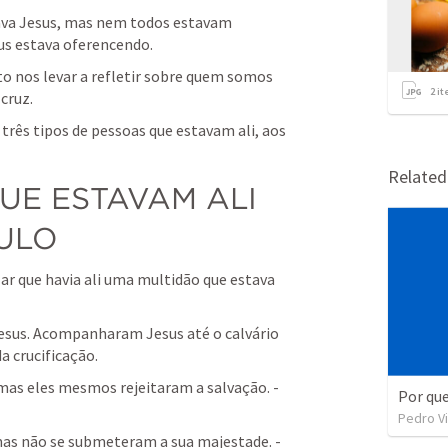
a Jesus, mas nem todos estavam 
us estava oferencendo.
 nos levar a refletir sobre quem somos 
2
it
cruz.
três tipos de pessoas que estavam ali, aos 
Relate
UE ESTAVAM ALI 
ULO
lar que havia ali uma multidão que estava 
sus. Acompanharam Jesus até o calvário 
a crucificação.
mas eles mesmos rejeitaram a salvação. - 
Por qu
Pedro Vi
 mas não se submeteram a sua majestade. - 