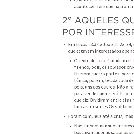
acontecer, sem que haja uma 
2° AQUELES QU
POR INTERESS
Em 
Lucas 23.34
 e 
João 19.23-34
,
que estavam interessados apenas
O texto de João é ainda mais 
“Tendo, pois, os soldados cru
fizeram quatro partes, para 
túnica, porém, tecida toda de 
pois, uns aos outros: Não a 
para ver de quem será. Isso fo
que diz: Dividiram entre si as
lançaram sortes.Os soldados, 
Foram com Jeus até a cruz, mas 
Não tinham nenhum interesse 
buscavam apenas saciar as su