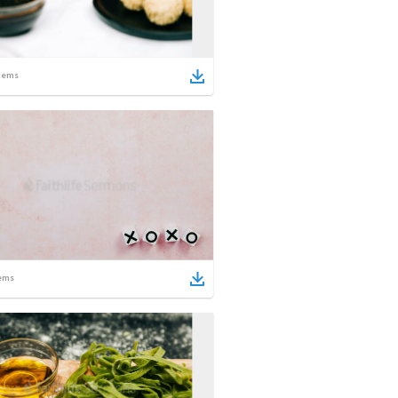
tems
ems