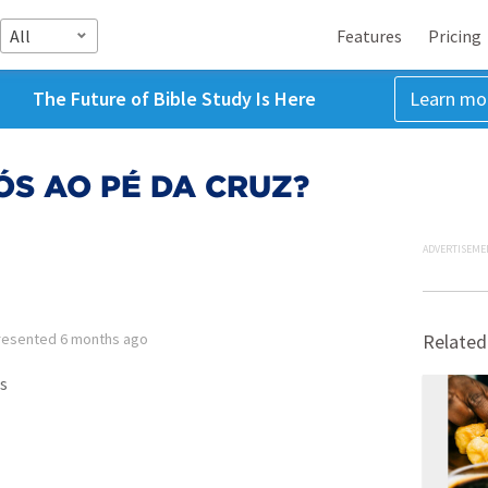
All
Features
Pricing
The Future of Bible Study Is Here
Learn mo
S AO PÉ DA CRUZ?
ADVERTISEME
resented
6 months ago
Related
s