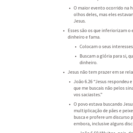
O maior evento ocorrido na h
olhos deles, mas eles estava
Jesus.
Esses são os que inferiorizam o 
dinheiro e fama.
Colocam o seus interesses
Buscam a glória para si, q
dinheiro.
Jesus não tem prazer em se rela
João 6.26
 “Jesus respondeu e 
que me buscais não pelos sina
vos saciastes.” 
O povo estava buscando Jesus 
multiplicação de pães e peixe
busca e profere um discurso 
embora, inclusive alguns disc