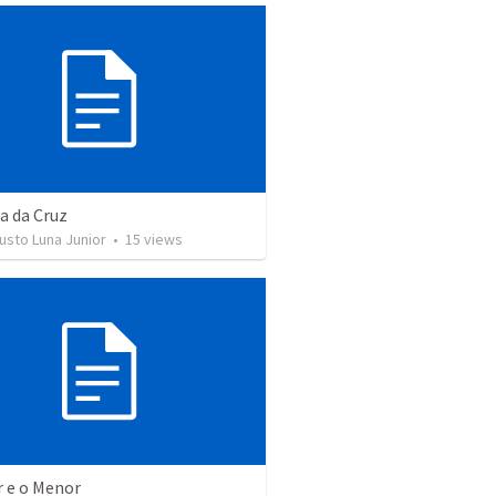
ia da Cruz
usto Luna Junior
•
15
views
r e o Menor