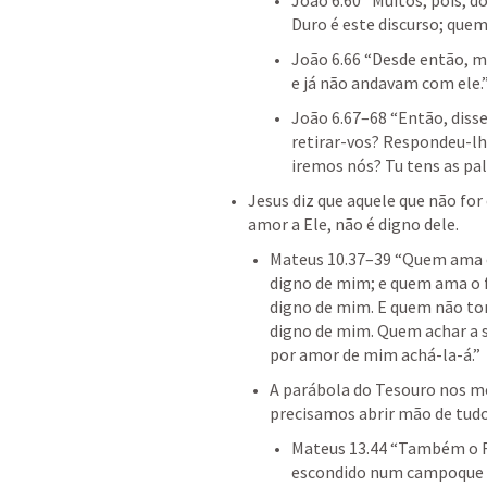
João 6.60
 “Muitos, pois, do
Duro é este discurso; quem
João 6.66
 “Desde então, m
e já não andavam com ele.”
João 6.67–68
 “Então, diss
retirar-vos? Respondeu-lh
iremos nós? Tu tens as pala
Jesus diz que aquele que não for 
amor a Ele, não é digno dele.
Mateus 10.37–39
 “Quem ama o
digno de mim; e quem ama o fi
digno de mim. E quem não to
digno de mim. Quem achar a su
por amor de mim achá-la-á.” 
A parábola do Tesouro nos mo
precisamos abrir mão de tud
Mateus 13.44
 “Também o R
escondido num campoque u