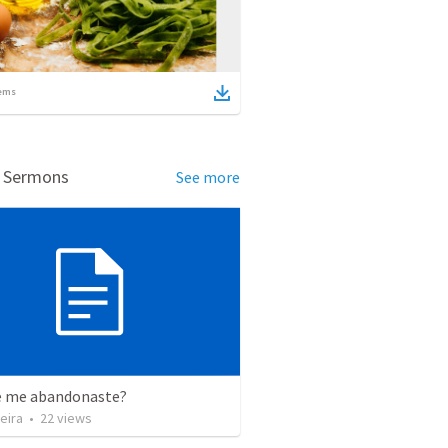
ems
d Sermons
See more
e me abandonaste?
eira
•
22
views