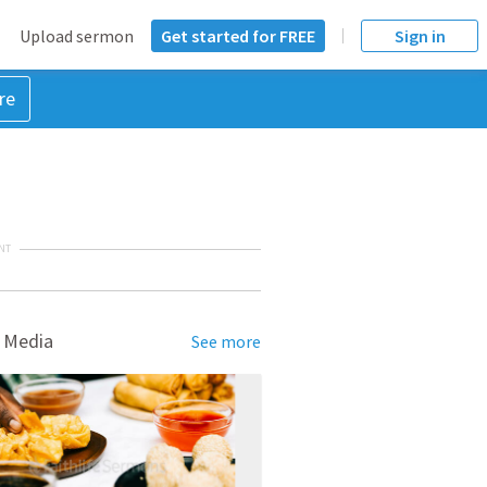
Upload sermon
Get started for FREE
Sign in
re
NT
 Media
See more