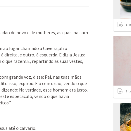
17
i
tidão de povo e de mulheres, as quais batiam 
 ao lugar chamado a Caveira,ali o 
 direita, e outro, à esquerda. E dizia Jesus: 
o que fazem.E, repartindo as suas vestes, 
com grande voz, disse: Pai, nas tuas mãos 
to isso, expirou. E o centurião, vendo o que 
, dizendo: Na verdade, este homem era justo. 
3
it
 este espetáculo, vendo o que havia 
tos.” 
sus até o calvario.