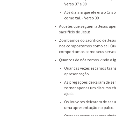
Verso 37 e 38
Até diziam que ele era o Crist
como tal. - Verso 39
Aqueles que seguem a Jesus ape
sacrificio de Jesus.
Zombamos do sacrificio de Jesus
nos comportamos como tal. Qua
comportamos como seus servos
Quantos de nós temos vindo a ig
Quantas vezes estamos tran
apresentação.
As pregações deixaram de ser
tornar apenas um discurso c
ajuda.
Os louvores deixaram de ser
uma apresentação no palco.
Quantas vezes estamos vindo a