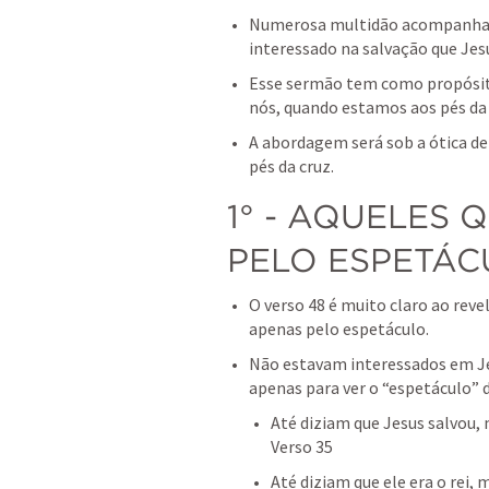
Numerosa multidão acompanhav
interessado na salvação que Jes
Esse sermão tem como propósito
nós, quando estamos aos pés da 
A abordagem será sob a ótica de 
pés da cruz.
1° - AQUELES Q
PELO ESPETÁC
O verso 48 é muito claro ao reve
apenas pelo espetáculo.
Não estavam interessados em Je
apenas para ver o “espetáculo” d
Até diziam que Jesus salvou, 
Verso 35
Até diziam que ele era o rei,