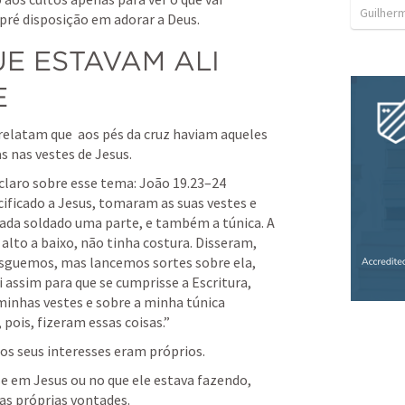
Guilher
pré disposição em adorar a Deus.
E ESTAVAM ALI 
E
 relatam que  aos pés da cruz haviam aqueles 
 nas vestes de Jesus.
claro sobre esse tema: 
João 19.23–24
cificado a Jesus, tomaram as suas vestes e 
cada soldado uma parte, e também a túnica. A 
alto a baixo, não tinha costura. Disseram, 
rasguemos, mas lancemos sortes sobre ela, 
i assim para que se cumprisse a Escritura, 
 minhas vestes e sobre a minha túnica 
pois, fizeram essas coisas.” 
os seus interesses eram próprios.
em Jesus ou no que ele estava fazendo, 
as próprias vontades.