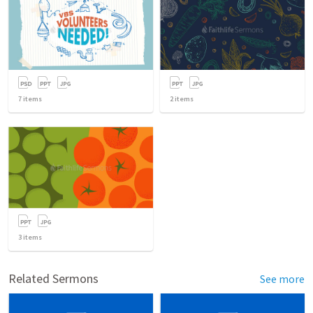
7
items
2
items
3
items
Related Sermons
See more