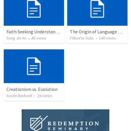
Faith Seeking Understanding
The Origin of Language and Communication © 2003...
Sung Jin An
•
40
views
Filiberto Solis
•
140
views
Creationism vs. Evolution
Austin Bedwell
•
29
views