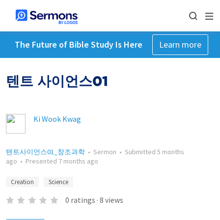
The Future of Bible Study Is Here
Learn more
텐트 사이언스01
Ki Wook Kwag
텐트사이언스01_창조과학
•
Sermon
•
Submitted
5 months
ago
•
Presented
7 months ago
Creation
Science
0
ratings
·
8
views