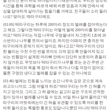
을 만드신 분이 바로 하나님이시기 때문이에요. 우리는 창조학 
시간을 통해 과학을 바르게 배워 바른 믿음과 지혜 안에서 세
상을 담대하게 살아가는 힘을기를 거예요. 친구들이 소리 들리
나요? 맞아요. 딱따구리예요.
(01:00) 딱따구리는 하루에 200마리 정도의 벌레를 잡아먹는다
고 해요. 그렇다면 딱따구리는 어떻게 벌레 200마리를 찾아낼
까요? 딱따구리는 직접 나무에 구멍을내어 자그한치 1초에 20
스번이나 나무를 쪼여서 말이죠. 하지만 이때의 큰 충격은 딱
따구리에게 문제가 되지 않아요. 왜냐고요? 딱따구리의 단단
한 불리는 수천 수만 번을 쪼아도 끄덕 없도록 만들어져 있고 
뇌는 빈틈없이 설계된 머리뼈 안에서 단단히 보호되어 흔들리
지 않거든요. 무엇보다 딱따구리가 나무를 쪼는 순간 주변 근
육들이 머리와 목을 꽉 잡아 줘서 뛰거나 다칠 걱정이 없어요. 
물론 구멍만 낸다고 벌레를 잡을 수 있는 건 아니에요.
(01:46) 벌레는 진동을 느끼는 순간 나무속 깊은 곳으로 계속 
파고드니까요. 그럼 어떻게 하죠? 딱따구리는 아주 긴 혀를 가
지고 있어요. 그리고 그 혀 끝에는 갈고리 같은 구조와 끈적한 
침이 있어서 벌레를 낚아칠 수 있죠. 비밀 하나 알려 줄까요? 딱
따구리의 머릿속에는이 긴 혀을 보관할 수 있도록 머리를 한 
바퀴 돌아오는 특별한 통로도 있답니다.뿐만 아니라 딱따구리