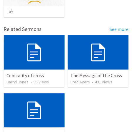
Related Sermons
See more
Centrality of cross
The Message of the Cross
Darryl Jones
•
35
views
Fred Ayers
•
431
views