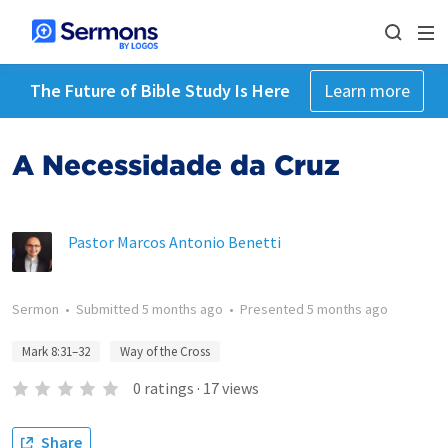
The Future of Bible Study Is Here
Learn more
A Necessidade da Cruz
Pastor Marcos Antonio Benetti
Sermon
•
Submitted
5 months ago
•
Presented
5 months ago
Mark 8:31–32
Way of the Cross
0
ratings
·
17
views
Share