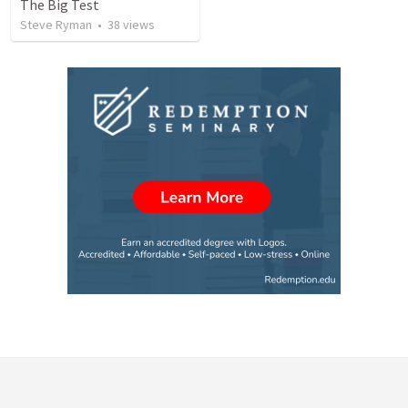
The Big Test
Steve Ryman
•
38
views