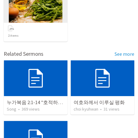
2
items
Related Sermons
See more
누가복음 2:1-14 "호적하라"
여호와께서 이루실 평화
Song
•
369
views
choi kyuhwan
•
31
views