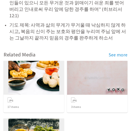
인들이 있으니 모든 무거운 것과 얽매이기 쉬운 죄를 벗어 
버리고 인내로써 우리 앞에 당한 경주를 하며" (
히브리서 
12:1
)
기도 제목: 사역과 삶의 무게가 무거울 때 낙심하지 않게 하
시고, 복음의 신이 주는 보호와 평안을 누리며 주님 앞에 서
는 그날까지 끝까지 믿음의 경주를 완주하게 하소서
Related Media
See more
17
items
3
items