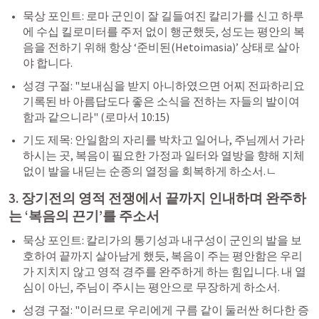
묵상 포인트: 로마 군인이 잘 길들여진 칼리가를 신고 하루
에 수십 킬로미터를 주저 없이 행군했듯, 성도는 평안의 복
음을 전하기 위해 항상 ‘준비된(Hetoimasia)’ 상태로 살아
야 합니다.
성경 구절: "보내심을 받지 아니하였으면 어찌 전파하리요 
기록된 바 아름답도다 좋은 소식을 전하는 자들의 발이여 
함과 같으니라" (
로마서 10:15
)
기도 제목: 안일함의 자리를 박차고 일어나, 주님께서 가라 
하시는 곳, 복음이 필요한 가정과 일터와 열방을 향해 지체 
없이 발을 내딛는 순종의 열정을 회복하게 하소서.ㄴ
3. 장기전의 영적 전쟁에서 끝까지 인내하며 완주하
는 ‘복음의 끈기’를 주소서
묵상 포인트: 칼리가의 통기성과 내구성이 군인의 발을 보
호하여 끝까지 살아남게 했듯, 복음이 주는 평안함은 우리
가 지치지 않고 영적 경주를 완주하게 하는 힘입니다. 내 열
심이 아닌, 주님이 주시는 평안으로 무장하게 하소서.
성경 구절: "이러므로 우리에게 구름 같이 둘러싼 허다한 증