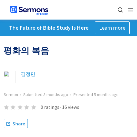
The Future of Bible Study Is Here
Learn more
평화의 복음
김정민
Sermon
•
Submitted
5 months ago
•
Presented
5 months ago
0
ratings
·
16
views
Share