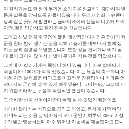
이 칼리가는요 한 장의 두꺼운 소가죽을 정교하게 재단하여 발
등과 발목을 감싸도록 만들어졌습니다. 우리가 영화나 슈펜매
장과 같은 곳에서 발견하는 글래디에이터 샌들과 비슷해 보이
지만, 훨씬 단단하고 질긴 전투용 신발입니다.
그리고 신발 전체에 구멍이 뚫린 개방적인 디자인은 장거리 행
군을 할때 발에 생기는 열을 식히고 습기를 내보내서 발에 생
기는 균과 질병을 예방했습니다. 또한 강을 건너거나 비가 올 
때 물이 고이지 않아서 신발이 무거워 지는 것을 막았습니다.
그런데 이 칼리가에는 핵심이 하나 있습니다. 바로 발바닥에 
쇠징이 80-100개가 박혀 있었습니다. 이는 요즘의 축구화나 아
이젠 처럼 날카로운 바닥으로 미끄러운 진흙탕이나 가파른 언
덕에서도 굳건히 설 수 있게 해주었습니다. 이는 6장 13절에 서
기 위함이라라는 구절과 직접적인 연관이 있습니다. 
그 준비한 신을 신어야지만이 굳게 설 수 있었기 때문이죠.
이러한 칼리가는 쇠징으로 공격도 되었고, 동시에 가죽 바닥
이 마모되는 것을 잘 막아줘서 로마 군인이 하루에 30km 이상, 
수개월간 행군하는데 아주 뛰어난 기동력을 제공했다고 합니
다.