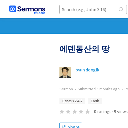
에덴동산의 땅
byun dongik
Sermon
•
Submitted
5 months ago
•
P
Genesis 2:4–7
Earth
0
ratings
·
9
views
Share