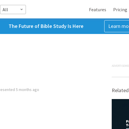
All
Features
Pricing
The Future of Bible Study Is Here
Learn mo
ADVERTISEME
resented
5 months ago
Related