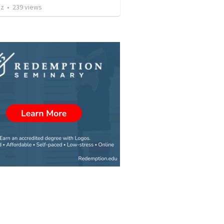
az
•
239
views