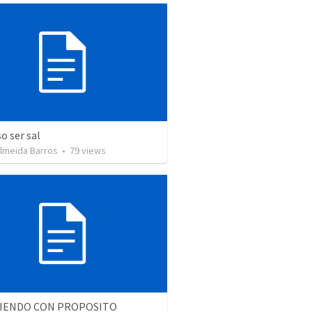
o ser sal
Almeida Barros
•
79
views
TIENDO CON PROPOSITO