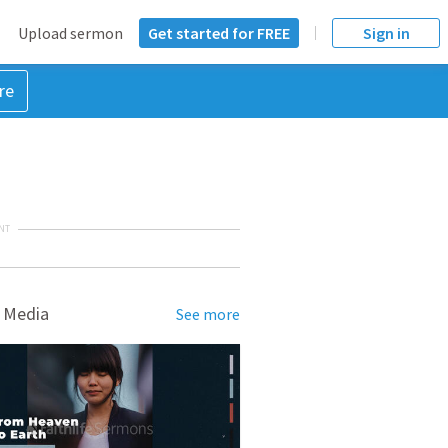
Upload sermon
Get started for FREE
Sign in
re
NT
 Media
See more