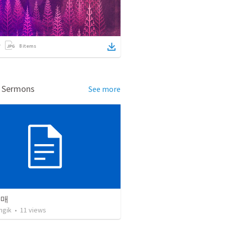
8
items
d Sermons
See more
열매
ngik
•
11
views