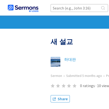
새 설교
하대판
Sermon
•
Submitted
5 months ago
•
P
0
ratings
·
10
view
Share