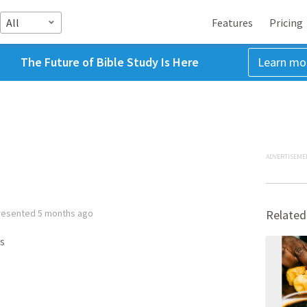
All
Features
Pricing
The Future of Bible Study Is Here
Learn mo
ADVERTISEME
resented
5 months ago
Related
s