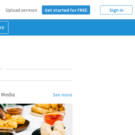
Upload sermon
Get started for FREE
Sign in
re
NT
 Media
See more