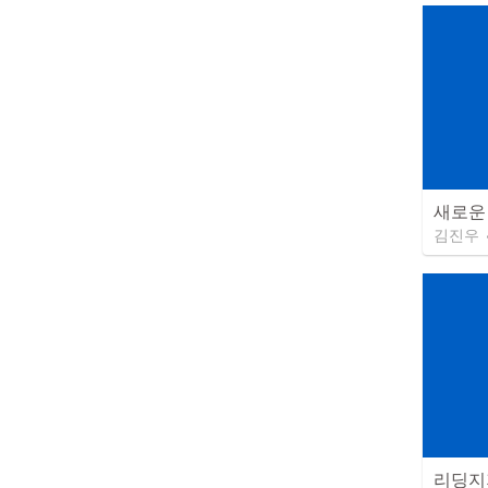
새로운
김진우
리딩지