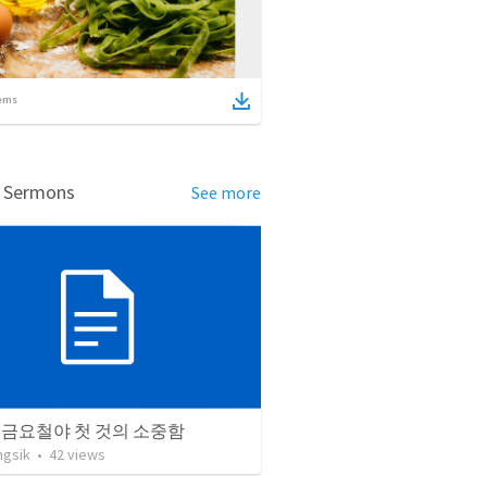
ems
d Sermons
See more
02 금요철야 첫 것의 소중함
ngsik
•
42
views