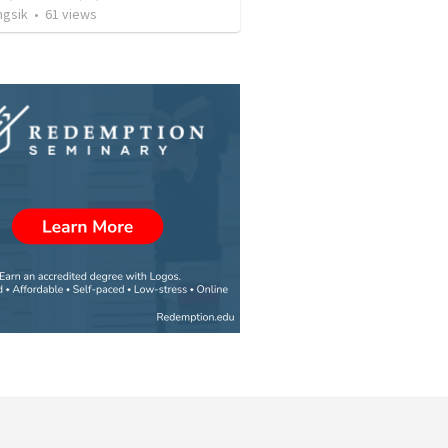
ngsik
•
61
views