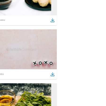
tems
ems