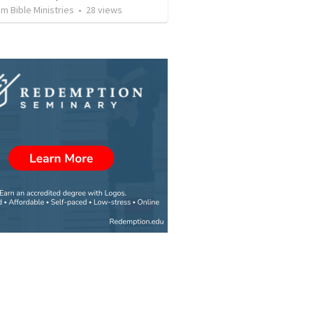
 Bible Ministries
•
28
views