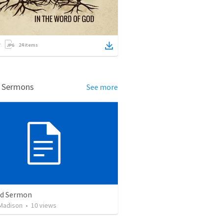
24
items
d Sermons
See more
ed Sermon
Madison
•
10
views