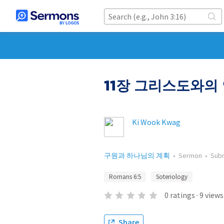
11장 그리스도와의
Ki Wook Kwag
구원과 하나님의 계획
•
Sermon
•
Sub
Romans 6:5
Soteriology
0
ratings
·
9
views
Share