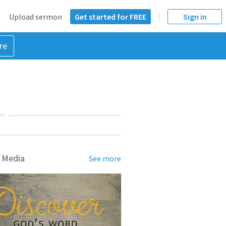
Upload sermon
Get started for FREE
Sign in
re
NT
 Media
See more