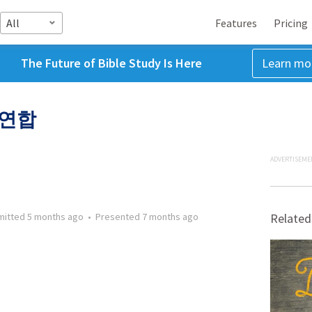
All
Features
Pricing
The Future of Bible Study Is Here
Learn mo
 연합
ADVERTISEME
mitted
5 months ago
•
Presented
7 months ago
Related