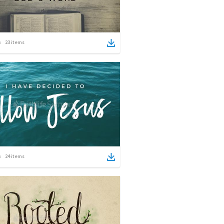
23
items
24
items