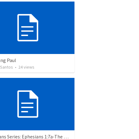
ing Paul
 Santos
•
24
views
Ephesians Series: Ephesians 1:7a-The Reason Why the Church Age Believer is Experiencing Redemption