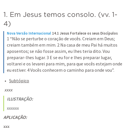
1. Em Jesus temos consolo. (vv. 1-
4)
Nova Versão Internacional
14.1 Jesus Fortalece os seus Discípulos
1 “Não se perturbe o coração de vocês. Creiam em Deus; 
creiam também em mim. 2 Na casa de meu Pai há muitos 
aposentos; se não fosse assim, eu lhes teria dito. Vou 
preparar-lhes lugar. 3 E se eu for e lhes preparar lugar, 
voltarei e os levarei para mim, para que vocês estejam onde 
eu estiver. 4 Vocês conhecem o caminho para onde vou”.
Subtópico
 xxxx
ILUSTRAÇÃO:
xxxxxx
APLICAÇÃO:
xxx