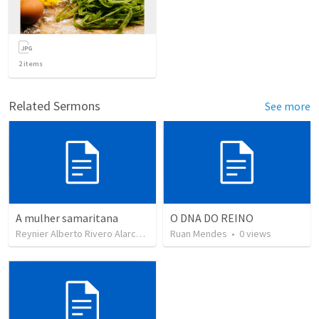
2
items
Related Sermons
See more
A mulher samaritana
O DNA DO REINO
Reynier Alberto Rivero Alarcón
•
30
Ruan Mendes
views
•
0
views