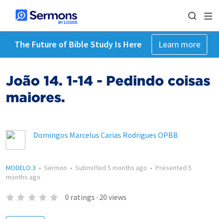
The Future of Bible Study Is Here
Learn more
João 14. 1-14 - Pedindo coisas
maiores.
Domingos Marcelus Carias Rodrigues OPBB
MODELO 3
•
Sermon
•
Submitted
5 months ago
•
Presented
5
months ago
0
ratings
·
20
views