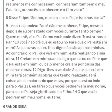
realmente me conhecessem, conheceriam também o meu 
Pai. Já agora vocês o conhecem e o têm visto”.
8 Disse Filipe: “Senhor, mostra-nos o Pai, e isso nos basta”.
9 Jesus respondeu: “Você não me conhece, Filipe, mesmo 
depois de eu ter estado com vocês durante tanto tempo? 
Quem me vê, vê o Pai. Como você pode dizer: ‘Mostra-nos o 
Pai’? 10 Você não crê que eu estou no Pai e que o Pai está em 
mim? As palavras que eu lhes digo não são apenas minhas. 
Ao contrário, o Pai, que vive em mim, está realizando a sua 
obra. 11 Creiam em mim quando digo que estou no Pai e que 
o Pai está em mim; ou pelo menos creiam por causa das 
mesmas obras. 12 Digo-lhes a verdade: Aquele que crê em 
mim fará também as obras que tenho realizado. Fará 
coisas ainda maiores do que estas, porque eu estou indo 
para o Pai. 13 E eu farei o que vocês pedirem em meu nome, 
para que o Pai seja glorificado no Filho. 14 O que vocês 
pedirem em meu nome, eu farei.
GRANDE IDEIA: 