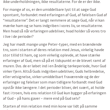
ikke underholdningen, ikke resultaterne. For de er der ikke. 
For mange af os, er den umiddelbare lyst til at søge Gud 
spontant, forbundet med erfaringen af Gud, af følelsen Gud af 
“
resultaterne”
. Det er langt nemmere at søge Gud, når vi kan 
mærke ham og se hans indgriben i vores liv, se resultaterne. 
Men hvad så når erfaringen udebliver, hvad holder så vores tro 
i live i de perioder? 
Jeg har mødt mange unge Peter-typer, med en brændende 
tro, som i starten af deres relation med Jesus, virkelig havde 
stor tillid til ham, og som virkelig oplevde, at have stærke 
erfaringer af Gud, men så på et tidspunkt er de blevet ramt af 
muren. Dvs. de er løbet ind i en åndelig tørkeperiode, hvor Gud 
virker fjern. Altså Guds indgriben udebliver, Guds helbredelse, 
eller velsignelse, virker umiddelbart fraværende og de der 
erfaringer og følelser som man tidligere forbandt med Gud 
opstår ikke længere. I det perioder bliver, det svært, at holde 
fast i troen, hvis ens relation til Gud kun bygger på erfaringen 
af Gud – på hans gaver – mere end på Gud selv? 
Starten af min relation med min kone var lidt på samme 