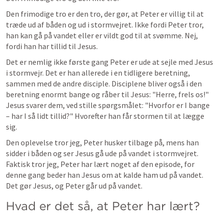
Den frimodige tro er den tro, der gør, at Peter er villig til at 
træde ud af båden og ud i stormvejret. Ikke fordi Peter tror, 
han kan gå på vandet eller er vildt god til at svømme. Nej, 
fordi han har tillid til Jesus.
Det er nemlig ikke første gang Peter er ude at sejle med Jesus 
i stormvejr. Det er han allerede i en tidligere beretning, 
sammen med de andre disciple. Disciplene bliver også i den 
beretning enormt bange og råber til Jesus: "Herre, frels os!" 
Jesus svarer dem, ved stille spørgsmålet: "Hvorfor er I bange 
– har I så lidt tillid?" Hvorefter han får stormen til at lægge 
sig.
Den oplevelse tror jeg, Peter husker tilbage på, mens han 
sidder i båden og ser Jesus gå ude på vandet i stormvejret. 
Faktisk tror jeg, Peter har lært noget af den episode, for 
denne gang beder han Jesus om at kalde ham ud på vandet. 
Det gør Jesus, og Peter går ud på vandet.
Hvad er det så, at Peter har lært? 