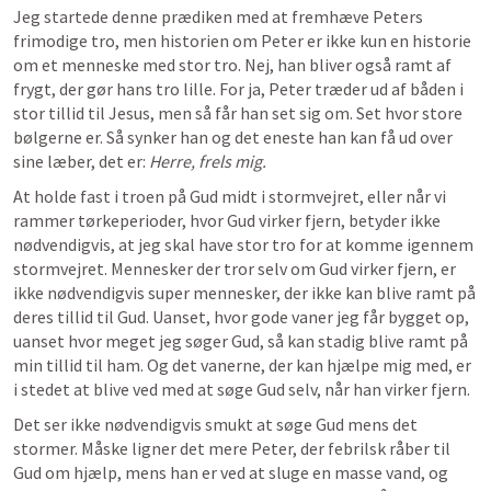
Jeg startede denne prædiken med at fremhæve Peters 
frimodige tro, men historien om Peter er ikke kun en historie 
om et menneske med stor tro. Nej, han bliver også ramt af 
frygt, der gør hans tro lille. For ja, Peter træder ud af båden i 
stor tillid til Jesus, men så får han set sig om. Set hvor store 
bølgerne er. Så synker han og det eneste han kan få ud over 
sine læber, det er: 
Herre, frels mig.
At holde fast i troen på Gud midt i stormvejret, eller når vi 
rammer tørkeperioder, hvor Gud virker fjern, betyder ikke 
nødvendigvis, at jeg skal have stor tro for at komme igennem 
stormvejret. Mennesker der tror selv om Gud virker fjern, er 
ikke nødvendigvis super mennesker, der ikke kan blive ramt på 
deres tillid til Gud. Uanset, hvor gode vaner jeg får bygget op, 
uanset hvor meget jeg søger Gud, så kan stadig blive ramt på 
min tillid til ham. Og det vanerne, der kan hjælpe mig med, er 
i stedet at blive ved med at søge Gud selv, når han virker fjern. 
Det ser ikke nødvendigvis smukt at søge Gud mens det 
stormer. Måske ligner det mere Peter, der febrilsk råber til 
Gud om hjælp, mens han er ved at sluge en masse vand, og 