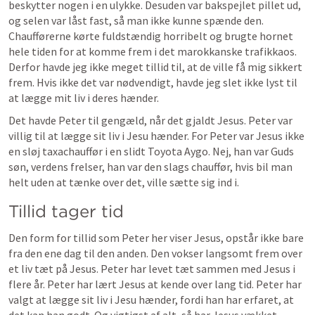
beskytter nogen i en ulykke. Desuden var bakspejlet pillet ud, 
og selen var låst fast, så man ikke kunne spænde den. 

Chaufførerne kørte fuldstændig horribelt og brugte hornet 
hele tiden for at komme frem i det marokkanske trafikkaos. 
Derfor havde jeg ikke meget tillid til, at de ville få mig sikkert 
frem. Hvis ikke det var nødvendigt, havde jeg slet ikke lyst til 
at lægge mit liv i deres hænder.  
Det havde Peter til gengæld, når det gjaldt Jesus. Peter var 
villig til at lægge sit liv i Jesu hænder. For Peter var Jesus ikke 
en sløj taxachauffør i en slidt Toyota Aygo. Nej, han var Guds 
søn, verdens frelser, han var den slags chauffør, hvis bil man 
helt uden at tænke over det, ville sætte sig ind i. 
Tillid tager tid
Den form for tillid som Peter her viser Jesus, opstår ikke bare 
fra den ene dag til den anden. Den vokser langsomt frem over 
et liv tæt på Jesus. Peter har levet tæt sammen med Jesus i 
flere år. Peter har lært Jesus at kende over lang tid. Peter har 
valgt at lægge sit liv i Jesu hænder, fordi han har erfaret, at 