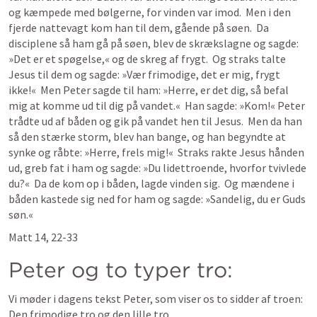
og kæmpede med bølgerne, for vinden var imod.  Men i den 
fjerde nattevagt kom han til dem, gående på søen.  Da 
disciplene så ham gå på søen, blev de skrækslagne og sagde: 
»Det er et spøgelse,« og de skreg af frygt.  Og straks talte 
Jesus til dem og sagde: »Vær frimodige, det er mig, frygt 
ikke!«  Men Peter sagde til ham: »Herre, er det dig, så befal 
mig at komme ud til dig på vandet.«  Han sagde: »Kom!« Peter 
trådte ud af båden og gik på vandet hen til Jesus.  Men da han 
så den stærke storm, blev han bange, og han begyndte at 
synke og råbte: »Herre, frels mig!«  Straks rakte Jesus hånden 
ud, greb fat i ham og sagde: »Du lidettroende, hvorfor tvivlede 
du?«  Da de kom op i båden, lagde vinden sig.  Og mændene i 
båden kastede sig ned for ham og sagde: »Sandelig, du er Guds 
søn.«
Matt 14
, 
22
-33
Peter og to typer tro:
Vi møder i dagens tekst Peter, som viser os to sidder af troen: 
Den frimodige tro og den lille tro. 