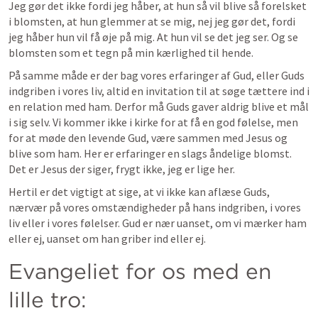
Jeg gør det ikke fordi jeg håber, at hun så vil blive så forelsket 
i blomsten, at hun glemmer at se mig, nej jeg gør det, fordi 
jeg håber hun vil få øje på mig. At hun vil se det jeg ser. Og se 
blomsten som et tegn 
på min kærlighed til hende.
På samme måde er der bag vores erfaringer af Gud, eller Guds 
indgriben i vores liv, altid en invitation til at søge tættere ind i 
en relation med ham. Derfor må Guds gaver aldrig blive et mål 
i sig selv. Vi kommer ikke i kirke for at få en god følelse, men 
for at møde den levende Gud, være sammen med Jesus og 
blive som ham. Her er erfaringer en slags åndelige blomst. 
Det er Jesus der siger, frygt ikke, jeg er lige her. 
Hertil er det vigtigt at sige, at vi ikke kan aflæse Guds, 
nærvær på vores omstændigheder på hans indgriben, i vores 
liv eller i vores følelser. Gud er nær uanset, om vi mærker ham 
eller ej, uanset om han griber ind eller ej.  
Evangeliet for os med en 
lille tro: