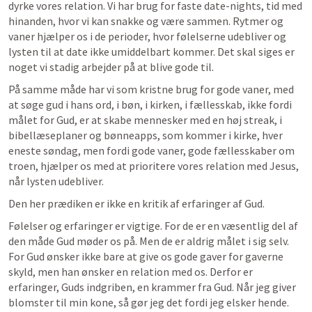
dyrke vores relation. Vi har brug for faste date-nights, tid med 
hinanden, hvor vi kan snakke og være sammen. Rytmer og 
vaner hjælper os i de perioder, hvor følelserne udebliver og 
lysten til at date ikke umiddelbart kommer. Det skal siges er 
noget vi stadig arbejder på at blive gode til. 
På samme måde har vi som kristne brug for gode vaner, med 
at søge gud i hans ord, i bøn, i kirken, i fællesskab, ikke fordi 
målet for Gud, er at skabe mennesker med en høj streak, i 
bibellæseplaner og bønneapps, som kommer i kirke, hver 
eneste søndag, men fordi gode vaner, gode fællesskaber om 
troen, hjælper os med at prioritere vores relation med Jesus, 
når lysten udebliver. 
Den her prædiken er ikke en kritik af erfaringer af Gud. 
Følelser og erfaringer er vigtige. For de er en væsentlig del af 
den måde Gud møder os på. Men de er aldrig målet i sig selv. 
For Gud ønsker ikke bare at give os gode gaver for gaverne 
skyld, men han ønsker en relation med os. Derfor er 
erfaringer, Guds indgriben, en krammer fra Gud. Når jeg giver 
blomster til min kone, så gør jeg det fordi jeg elsker hende. 