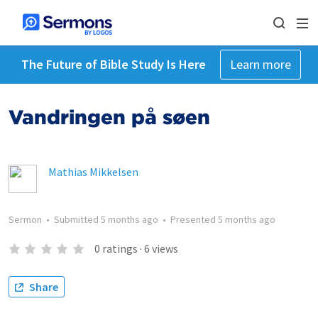
The Future of Bible Study Is Here
Learn more
Vandringen på søen
Mathias Mikkelsen
Sermon
•
Submitted
5 months ago
•
Presented
5 months ago
0
ratings
·
6
views
Share