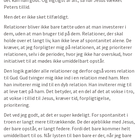
det kan han godt. Og vigtigst af alt, så har Jesus vækket 
Peters tillid. 
Men det er ikke sket tilfældigt. 
Relationer bliver ikke bare tætte uden at man investerer i 
dem, uden at man bruger tid på dem. Relationer, der skal 
holde over et langt liv, kan ikke leve af spontanitet alene. De 
kræver, at jeg forpligter mig på relationen, at jeg prioriterer 
relationen, selv i de perioder, hvor jeg ikke har overskud, hvor 
initiativet til at mødes ikke umiddelbart opstår. 
Den logik gælder alle relationer og derfor også vores relation 
til Gud. Gud tvinger mig ikke ind i en relation med ham. Men 
han inviterer mig ind til en dyb relation. Han inviterer mig til 
at leve tæt på ham. Det betyder, at en del af det at vokse i tro, 
at vokse i tillid til Jesus, kræver tid, forpligtigelse, 
prioritering. 
Det ved jeg godt, at det er super kedeligt. For spontanitet i 
troen er langt mere tiltrækkende. De der øjeblikke med Jesus, 
der bare opstår, er langt federe. Fordi det bare kommer helt 
umiddelbart til os. Når lysten til bøn bare er der, når jeg bare 