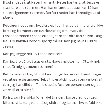
Hvad er det så, at Peter har lært? Peter har lært, at Jesus er 
stærkere end stormen. Han har erfaret, at Jesus kan få ham 
sikkert igennem stormen. Derfor træder han frimodigt ud af 
båden.
Det siger noget om, hvad tro er. I den her beretning er tro ikke 
først og fremmest en overbevisning om, hvorvidt 
kristendommen er sand eller ej, som det ofte kan betyde i dag. 
Nej, tro handler her om spørgsmålet: Kan jeg have tillid til 
Jesus?
Kan jeg lægge mit liv i hans hænder?
Kan jeg tro på, at Jesus er stærkere end stormen. Stærk nok 
til at få mig igennem stormen?  
Det betyder at tro/tillid ikke er noget Peter selv frembringer 
ved at gøre sig umage. Nej, tillid er altid noget som vækkes af 
den, jeg har tillid til. Tillid opstår, fordi en person viser sig at 
være til at stole på.
Da jeg var i Marokko for en del år siden, kørte vi rundt i taxi. 
Bilerne vi kørte i, var små og slidte – og kunne i hvert fald ikke 