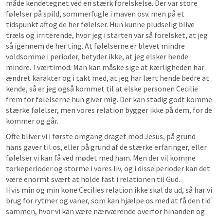
måde kendetegnet ved en stærk forelskelse. Der var store 
følelser på spild, sommerfugle i maven osv. men på et 
tidspunkt aftog de her følelser. Hun kunne pludselig blive 
træls og irriterende, hvor jeg i starten var så forelsket, at jeg 
så 
igennem de her ting
. At følelserne er blevet mindre 
voldsomme i perioder, betyder ikke, at jeg elsker hende 
mindre. Tværtimod. Man kan måske sige at kærligheden har 
ændret karakter og i takt med, at jeg har lært hende bedre at 
kende, så er jeg også kommet til at elske personen Cecilie 
frem for følelserne hun giver mig. Der kan stadig godt komme 
stærke følelser, men vores relation bygger ikke på dem, for de 
kommer og går. 
Ofte bliver vi i første omgang draget mod Jesus, på grund 
hans gaver til os, eller på grund af de stærke erfaringer, eller 
følelser vi kan få ved mødet med ham. Men der vil komme 
tørkeperioder og storme i vores liv, og i disse perioder kan det 
være enormt svært at holde fast i relationen til Gud. 

Hvis min og min kone Cecilies relation ikke skal dø ud, så har vi 
brug for rytmer og vaner, som kan hjælpe os med at få den tid 
sammen, hvor vi kan være nærværende overfor hinanden og 