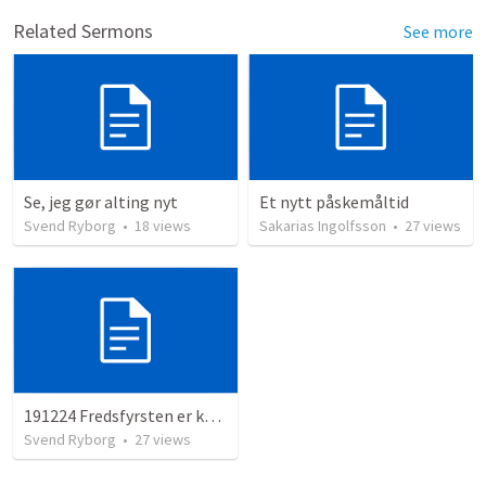
Related Sermons
See more
Se, jeg gør alting nyt
Et nytt påskemåltid
Svend Ryborg
•
18
views
Sakarias Ingolfsson
•
27
views
191224 Fredsfyrsten er kommet
Svend Ryborg
•
27
views