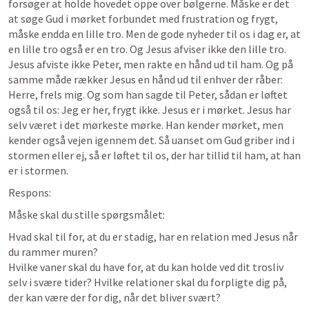
forsøger at holde hovedet oppe over bølgerne. Måske er det 
at søge Gud i mørket forbundet med frustration og frygt, 
måske endda en lille tro. Men de gode nyheder til os i dag er, at 
en lille tro også er en tro. Og Jesus afviser ikke den lille tro. 
Jesus afviste ikke Peter, men rakte en hånd ud til ham. Og på 
samme måde rækker Jesus en hånd ud til enhver der råber: 
Herre, frels mig. Og som han sagde til Peter, sådan er løftet 
også til os: Jeg er her, frygt ikke. Jesus er i mørket. Jesus har 
selv været i det mørkeste mørke. Han kender mørket, men 
kender også vejen igennem det. Så uanset om Gud griber ind i 
stormen eller ej, så er løftet til os, der har tillid til ham, at han 
er i stormen.
Respons:
Måske skal du stille spørgsmålet: 
Hvad skal til for, at du er stadig, har en relation med Jesus når 
du rammer muren? 

Hvilke vaner skal du have for, at du kan holde ved dit trosliv 
selv i svære tider? Hvilke relationer skal du forpligte dig på, 
der kan være der for dig, når det bliver svært? 