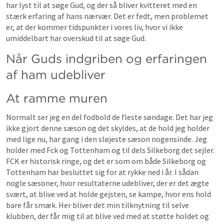
har lyst til at søge Gud, og der så bliver kvitteret med en 
stærk erfaring af hans nærvær. Det er fedt, men problemet 
er, at der kommer tidspunkter i vores liv, hvor vi ikke 
umiddelbart har overskud til at søge Gud. 
Når Guds indgriben og erfaringen 
af ham udebliver
At ramme muren
Normalt ser jeg en del fodbold de fleste søndage. Det har jeg 
ikke gjort denne sæson og det skyldes, at de hold jeg holder 
med lige nu, har gang i den sløjeste sæson nogensinde. Jeg 
holder med Fck og Tottenham og til dels Silkeborg det sejler. 
FCK er historisk ringe, og det er som om både Silkeborg og 
Tottenham har besluttet sig for at rykke ned i år. I sådan 
nogle sæsoner, hvor resultaterne udebliver, der er det ægte 
svært, at blive ved at holde gejsten, se kampe, hvor ens hold 
bare får smæk. Her bliver det min tilknytning til selve 
klubben, der får mig til at blive ved med at støtte holdet og 