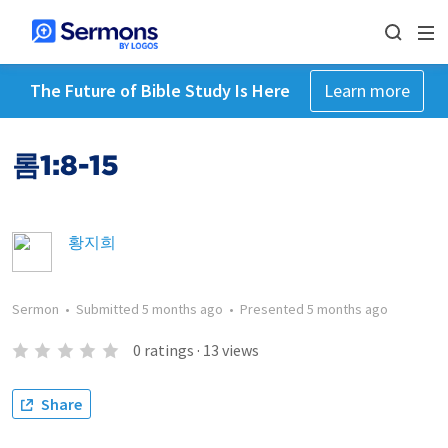
The Future of Bible Study Is Here
Learn more
롬1:8-15
황지희
Sermon
•
Submitted
5 months ago
•
Presented
5 months ago
0
ratings
·
13
views
Share