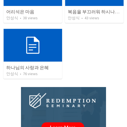
어리석은 마음
복음을 부끄러워 하시나요?
안성식
•
38
views
안성식
•
43
views
하나님의 사랑과 은혜
안성식
•
76
views