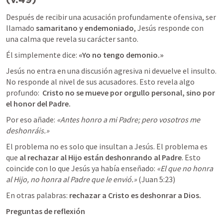
Después de recibir una acusación profundamente ofensiva, ser 
llamado 
samaritano y endemoniado
, Jesús responde con 
una calma que revela su carácter santo.
Él simplemente dice: 
«
Yo no tengo demonio.
»
Jesús no entra en una discusión agresiva ni devuelve el insulto. 
No responde al nivel de sus acusadores. Esto revela algo 
profundo:  
Cristo no se mueve por orgullo personal, sino por 
el honor del Padre.
Por eso añade: 
«
Antes honro a mi Padre; pero vosotros me 
deshonráis.»
El problema no es solo que insultan a Jesús. El problema es 
que 
al rechazar al Hijo están deshonrando al Padre
. Esto 
coincide con lo que Jesús ya había enseñado: 
«
El que no honra 
al Hijo, no honra al Padre que le envió.»
 (
Juan 5:23
)
En otras palabras: 
rechazar a Cristo es deshonrar a Dios.
Preguntas de reflexión