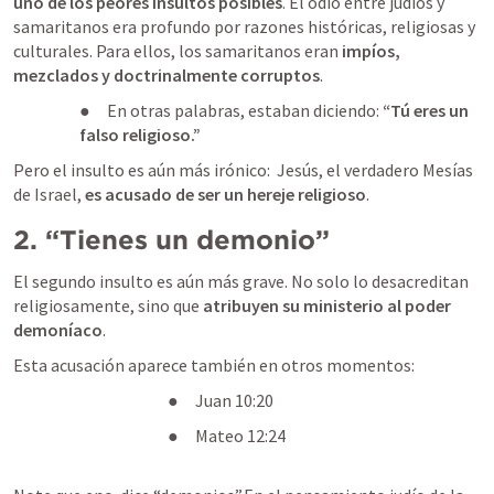
uno de los peores insultos posibles
. El odio entre judíos y 
samaritanos era profundo por razones históricas, religiosas y 
culturales. Para ellos, los samaritanos eran 
impíos, 
mezclados y doctrinalmente corruptos
.
●     En otras palabras, estaban diciendo: 
“Tú eres un 
falso religioso.”
Pero el insulto es aún más irónico:  Jesús, el verdadero Mesías 
de Israel, 
es acusado de ser un hereje religioso
.
2. “Tienes un demonio”
El segundo insulto es aún más grave. No solo lo desacreditan 
religiosamente, sino que 
atribuyen su ministerio al poder 
demoníaco
.
Esta acusación aparece también en otros momentos:
●     
Juan 10:20
●     
Mateo 12:24