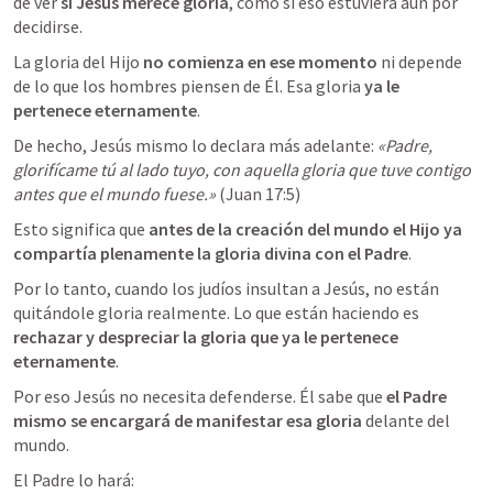
de ver 
si Jesús merece gloria
, como si eso estuviera aún por 
decidirse. 
La gloria del Hijo 
no comienza en ese momento
 ni depende 
de lo que los hombres piensen de Él. Esa gloria
ya le 
pertenece eternamente
. 
De hecho, Jesús mismo lo declara más adelante:
«Padre, 
glorifícame tú al lado tuyo, con aquella gloria que tuve contigo 
antes que el mundo fuese.»
(
Juan 17:5
)
Esto significa que 
antes de la creación del mundo el Hijo ya 
compartía plenamente la gloria divina con el Padre
.
Por lo tanto, cuando los judíos insultan a Jesús, no están 
quitándole gloria realmente. Lo que están haciendo es 
rechazar y despreciar la gloria que ya le pertenece 
eternamente
.
Por eso Jesús no necesita defenderse. Él sabe que 
el Padre 
mismo se encargará de manifestar esa gloria
delante del 
mundo.
El Padre lo hará: