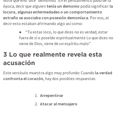
Note que eno  dice “demonios”.En el pensamiento judío de la 
época, decir que alguien 
tenía un demonio
 podía significar: 
la 
locura, algunas enfermedades o un comportamiento 
extraño se asociaba con posesión demoníaca
. Por eso, al 
decir esto estaban afirmando algo así como: 
●     “Tu estas loco, lo que dices no es verdad, estar 
fuera de sí o poseído espiritualmente Lo que dices no 
viene de Dios, viene de un espíritu malo”.
3 Lo que realmente revela esta 
acusación
Este versículo muestra algo muy profundo: Cuando 
la verdad 
confronta el corazón
, hay dos posibles respuestas:
Arrepentirse
Atacar al mensajero
