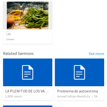
2
items
Related Sermons
See more
LA PLENITUD DE LOS VALORES ESPIRITUALES (2)
Problema de autoestima
1,808
views
Ismael Adrian Mendoza
•
56
views