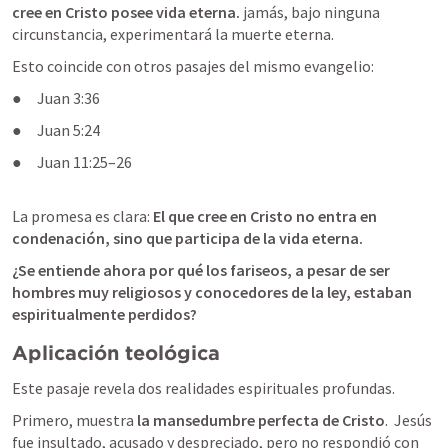
cree en Cristo posee vida eterna. 
jamás, bajo ninguna 
circunstancia, experimentará la muerte eterna.
Esto coincide con otros pasajes del mismo evangelio:
●     
Juan 3:36
●     
Juan 5:24
●     
Juan 11:25–26
La promesa es clara: 
El que cree en Cristo no entra en 
condenación, sino que participa de la vida eterna.
¿Se entiende ahora por qué los fariseos, a pesar de ser 
hombres muy religiosos y conocedores de la ley, estaban 
espiritualmente perdidos?
Aplicación teológica
Este pasaje revela dos realidades espirituales profundas.
Primero, muestra 
la mansedumbre perfecta de Cristo
.  Jesús 
fue insultado, acusado y despreciado, pero no respondió con 