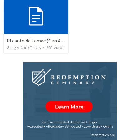
El canto de Lamec (Gen 4:16-26)
Greg y Caro Travis
•
265
views