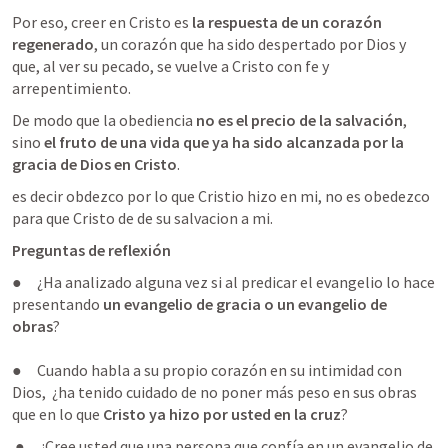
Por eso, creer en Cristo es 
la respuesta de un corazón 
regenerado
, un corazón que ha sido despertado por Dios y 
que, al ver su pecado, se vuelve a Cristo con fe y 
arrepentimiento.
De modo que
 la obediencia 
no es el precio de la salvación
, 
sino 
el fruto de una vida que ya ha sido alcanzada por la 
gracia de Dios en Cristo
.
es decir obdezco por lo que Cristio hizo en mi, no es obedezco 
para que Cristo de de su salvacion a mi. 
Preguntas de reflexión
●     ¿Ha analizado alguna vez si al predicar el evangelio lo hace 
presentando 
un evangelio de gracia o un evangelio de 
obras
?

●     Cuando habla a su propio corazón en su intimidad con 
Dios,  ¿ha tenido cuidado de no poner más peso en sus obras 
que en lo que 
Cristo ya hizo por usted en la cruz
?
 ●     ¿Cree usted que una persona que confía en un evangelio de 