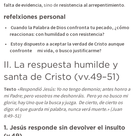
falta de evidencia
, sino de 
resistencia al arrepentimiento
.
refelxiones personal 
Cuando la Palabra de Dios confronta tu pecado, ¿cómo      
reaccionas: con humildad o con resistencia?    
 Estoy dispuesto a aceptar la verdad de Cristo aunque 
confronte      mi vida, o busco justificarme?
II. La respuesta humilde y 
santa de Cristo (vv.49–51)
Texto 
«Respondió Jesús: Yo no tengo demonio; antes honro a 
mi Padre; pero vosotros me deshonráis.  Pero yo no busco mi 
gloria; hay Uno que la busca y juzga.  De cierto, de cierto os 
digo: el que guarda mi palabra, nunca verá muerte.»
 (
Juan 
8:49–51
)
1. Jesús responde sin devolver el insulto 
(v.49)