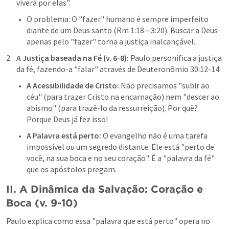
viverá por elas".
O problema: O "fazer" humano é sempre imperfeito 
diante de um Deus santo (
Rm 1:18—3:20
). Buscar a Deus 
apenas pelo "fazer" torna a justiça inalcançável.
A Justiça baseada na Fé (v. 6-8): 
Paulo personifica a justiça 
da fé, fazendo-a "falar" através de 
Deuteronômio 30:12-14
.
A Acessibilidade de Cristo: 
Não precisamos "subir ao 
céu" (para trazer Cristo na encarnação) nem "descer ao 
abismo" (para trazê-lo da ressurreição). Por quê? 
Porque Deus já fez isso!
A Palavra está perto: 
O evangelho não é uma tarefa 
impossível ou um segredo distante. Ele está "perto de 
você, na sua boca e no seu coração". É a "palavra da fé" 
que os apóstolos pregam.
II. A Dinâmica da Salvação: Coração e 
Boca (v. 9-10)
Paulo explica como essa "palavra que está perto" opera no 