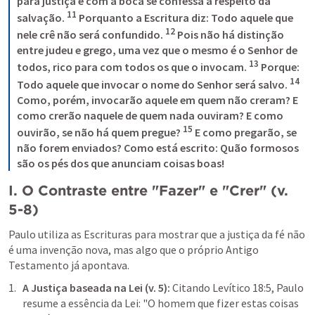
para justiça e com a boca se confessa a respeito da 
11
salvação. 
 Porquanto a Escritura diz: Todo aquele que 
12
nele crê não será confundido. 
 Pois não há distinção 
entre judeu e grego, uma vez que o mesmo é o Senhor de 
13
todos, rico para com todos os que o invocam. 
 Porque: 
14
Todo aquele que invocar o nome do Senhor será salvo. 
Como, porém, invocarão aquele em quem não creram? E 
como crerão naquele de quem nada ouviram? E como 
15
ouvirão, se não há quem pregue? 
 E como pregarão, se 
não forem enviados? Como está escrito: Quão formosos 
são os pés dos que anunciam coisas boas!
I. O Contraste entre "Fazer" e "Crer" (v. 
5-8)
Paulo utiliza as Escrituras para mostrar que a justiça da fé não 
é uma invenção nova, mas algo que o próprio Antigo 
Testamento já apontava.
A Justiça baseada na Lei (v. 5):
 Citando 
Levítico 18:5
, Paulo 
resume a essência da Lei: "O homem que fizer estas coisas 