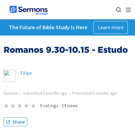
The Future of Bible Study Is Here
Learn more
Romanos 9.30-10.15 - Estudo
Filipe
Sermon
•
Submitted
5 months ago
•
Presented
5 months ago
0
ratings
·
34
views
Share