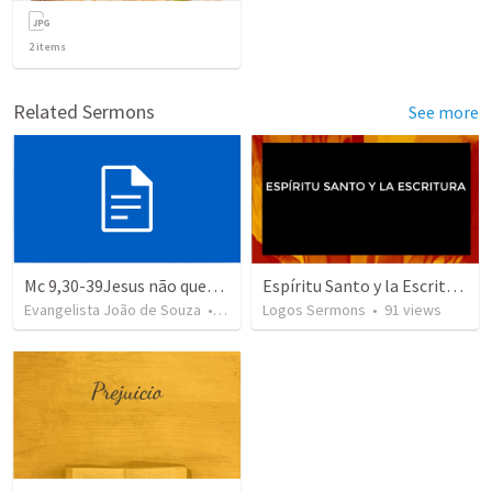
2
items
Related Sermons
See more
Mc 9,30-39Jesus não queria que ninguém soubesse de sua presença porque desejava estar sozinho com seus discípulos para anunciar pela segunda vez sua paixão, morte e ressurreição
Espíritu Santo y la Escritura
Evangelista João de Souza
•
14
views
Logos Sermons
•
91
views