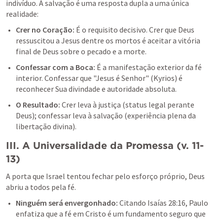
indivíduo. A salvação é uma resposta dupla a uma única 
realidade:
Crer no Coração:
 É o requisito decisivo. Crer que Deus 
ressuscitou a Jesus dentre os mortos é aceitar a vitória 
final de Deus sobre o pecado e a morte.
Confessar com a Boca:
 É a manifestação exterior da fé 
interior. Confessar que "Jesus é Senhor" (Kyrios) é 
reconhecer Sua divindade e autoridade absoluta.
O Resultado: 
Crer leva à justiça (status legal perante 
Deus); confessar leva à salvação (experiência plena da 
libertação divina).
III. A Universalidade da Promessa (v. 11-
13)
A porta que Israel tentou fechar pelo esforço próprio, Deus 
abriu a todos pela fé.
Ninguém será envergonhado: 
Citando 
Isaías 28:16
, Paulo 
enfatiza que a fé em Cristo é um fundamento seguro que 