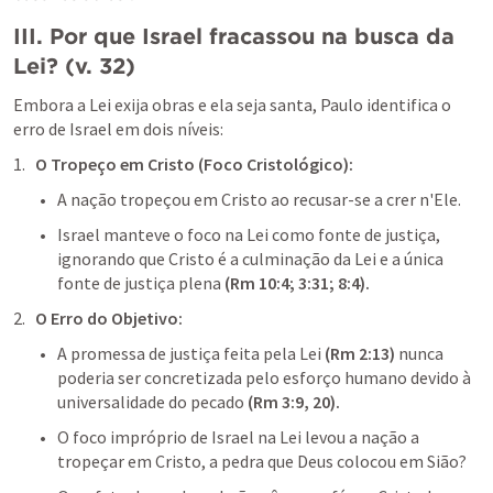
III. Por que Israel fracassou na busca da 
Lei? (v. 32)
Embora a Lei exija obras e ela seja santa, Paulo identifica o 
erro de Israel em dois níveis:
O Tropeço em Cristo (Foco Cristológico):
A nação tropeçou em Cristo ao recusar-se a crer n'Ele.
Israel manteve o foco na Lei como fonte de justiça, 
ignorando que Cristo é a culminação da Lei e a única 
fonte de justiça plena 
(
Rm 10:4
; 
3:31
; 
8:4
).
O Erro do Objetivo:
A promessa de justiça feita pela Lei
 (
Rm 2:13
) 
nunca 
poderia ser concretizada pelo esforço humano devido à 
universalidade do pecado 
(
Rm 3:9
, 
20
).
O foco impróprio de Israel na Lei levou a nação a 
tropeçar em Cristo, a pedra que Deus colocou em Sião? 