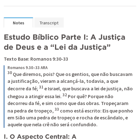
Notes
Transcript
Estudo Bíblico Parte I: A Justiça 
de Deus e a “Lei da Justiça”
Texto Base: 
Romanos 9:30-33
Romanos 9.30–33 ARA
30
 Que diremos, pois? Que os gentios, que não buscavam 
a justificação, vieram a alcançá-la, todavia, a que 
31
decorre da fé; 
 e Israel, que buscava a lei de justiça, não 
32
chegou a atingir essa lei. 
 Por quê? Porque não 
decorreu da fé, e sim como que das obras. Tropeçaram 
33
na pedra de tropeço, 
 como está escrito: Eis que ponho 
em Sião uma pedra de tropeço e rocha de escândalo, e 
aquele que nela crê não será confundido.
I. O Aspecto Central: A 