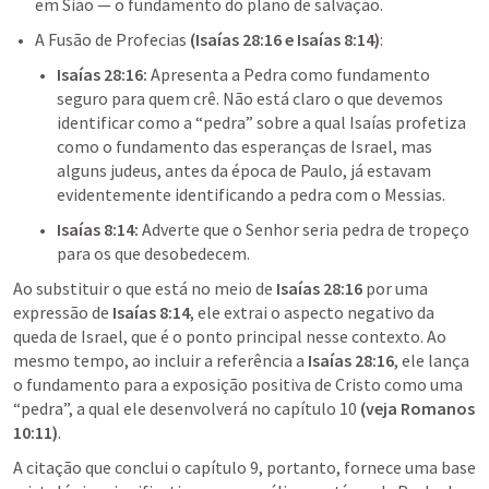
em Sião — o fundamento do plano de salvação.
A Fusão de Profecias
 (
Isaías 28:16
 e 
Isaías 8:14
)
:
Isaías 28:16
: 
Apresenta a Pedra como fundamento 
seguro para quem crê. Não está claro o que devemos 
identificar como a “pedra” sobre a qual Isaías profetiza 
como o fundamento das esperanças de Israel, mas 
alguns judeus, antes da época de Paulo, já estavam 
evidentemente identificando a pedra com o Messias. 
Isaías 8:14
:
 Adverte que o Senhor seria pedra de tropeço 
para os que desobedecem.
Ao substituir o que está no meio de 
Isaías 28:16
 por uma 
expressão de 
Isaías 8:14
, ele extrai o aspecto negativo da 
queda de Israel, que é o ponto principal nesse contexto. Ao 
mesmo tempo, ao incluir a referência a 
Isaías 28:16
, ele lança 
o fundamento para a exposição positiva de Cristo como uma 
“pedra”, a qual ele desenvolverá no capítulo 10 
(veja 
Romanos 
10:11
)
. 
A citação que conclui o capítulo 9, portanto, fornece uma base 