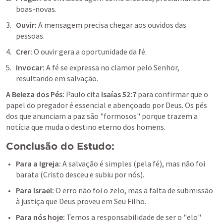
boas-novas.
Ouvir: 
A mensagem precisa chegar aos ouvidos das 
pessoas.
Crer: 
O ouvir gera a oportunidade da fé.
Invocar: 
A fé se expressa no clamor pelo Senhor, 
resultando em salvação.
A Beleza dos Pés:
 Paulo cita 
Isaías 52:7
 para confirmar que o 
papel do pregador é essencial e abençoado por Deus. Os pés 
dos que anunciam a paz são "formosos" porque trazem a 
notícia que muda o destino eterno dos homens.
Conclusão do Estudo:
Para a Igreja: 
A salvação é simples (pela fé), mas não foi 
barata (Cristo desceu e subiu por nós).
Para Israel: 
O erro não foi o zelo, mas a falta de submissão 
à justiça que Deus proveu em Seu Filho.
Para nós hoje:
 Temos a responsabilidade de ser o "elo" 