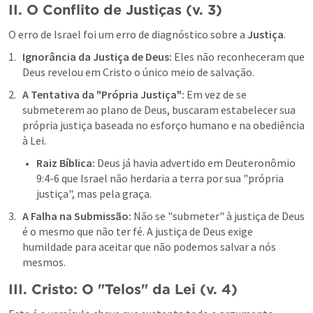
II. O Conflito de Justiças (v. 3)
O erro de Israel foi um erro de diagnóstico sobre a 
Justiça
.
Ignorância da Justiça de Deus: 
Eles não reconheceram que 
Deus revelou em Cristo o único meio de salvação.
A Tentativa da "Própria Justiça": 
Em vez de se 
submeterem ao plano de Deus, buscaram estabelecer sua 
própria justiça baseada no esforço humano e na obediência 
à Lei.
Raiz Bíblica: 
Deus já havia advertido em 
Deuteronômio 
9:4-6
 que Israel não herdaria a terra por sua "própria 
justiça", mas pela graça.
A Falha na Submissão:
 Não se "submeter" à justiça de Deus 
é o mesmo que não ter fé. A justiça de Deus exige 
humildade para aceitar que não podemos salvar a nós 
mesmos.
III. Cristo: O "Telos" da Lei (v. 4)