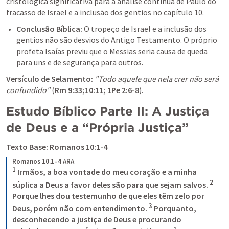
cristológica significativa para a análise contínua de Paulo do 
fracasso de Israel e a inclusão dos gentios no capítulo 10.
Conclusão Bíblica: 
O tropeço de Israel e a inclusão dos 
gentios não são desvios do Antigo Testamento. O próprio 
profeta Isaías previu que o Messias seria causa de queda 
para uns e de segurança para outros.
Versículo de Selamento:
"Todo aquele que nela crer não será 
confundido"
 (
Rm 9:33
;
10:11
; 
1Pe 2:6-8
).
Estudo Bíblico Parte II: A Justiça 
de Deus e a “Própria Justiça”
Texto Base: 
Romanos 10:1-4
Romanos 10.1–4 ARA
1
 Irmãos, a boa vontade do meu coração e a minha 
2
súplica a Deus a favor deles são para que sejam salvos. 
Porque lhes dou testemunho de que eles têm zelo por 
3
Deus, porém não com entendimento. 
 Porquanto, 
desconhecendo a justiça de Deus e procurando 