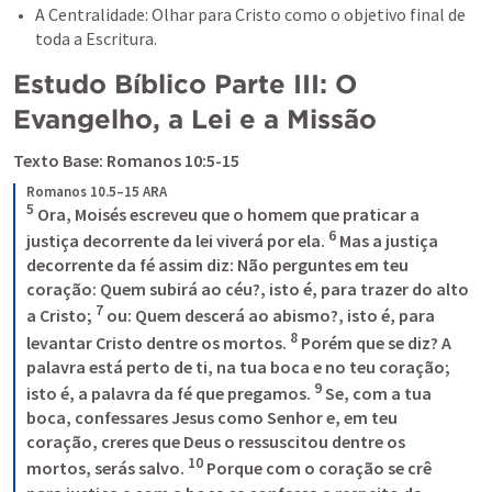
A Centralidade: Olhar para Cristo como o objetivo final de 
toda a Escritura.
Estudo Bíblico Parte III: O 
Evangelho, a Lei e a Missão
Texto Base: 
Romanos 10:5-15
Romanos 10.5–15 ARA
5
 Ora, Moisés escreveu que o homem que praticar a 
6
justiça decorrente da lei viverá por ela. 
 Mas a justiça 
decorrente da fé assim diz: Não perguntes em teu 
coração: Quem subirá ao céu?, isto é, para trazer do alto 
7
a Cristo; 
 ou: Quem descerá ao abismo?, isto é, para 
8
levantar Cristo dentre os mortos. 
 Porém que se diz? A 
palavra está perto de ti, na tua boca e no teu coração; 
9
isto é, a palavra da fé que pregamos. 
 Se, com a tua 
boca, confessares Jesus como Senhor e, em teu 
coração, creres que Deus o ressuscitou dentre os 
10
mortos, serás salvo. 
 Porque com o coração se crê 