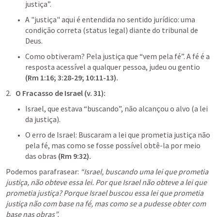
justiça”.
A "justiça" aqui é entendida no sentido jurídico: uma 
condição correta (status legal) diante do tribunal de 
Deus.
Como obtiveram? Pela justiça que “vem pela fé”. A fé é a 
resposta acessível a qualquer pessoa, judeu ou gentio
(
Rm 1:16
; 
3:28-29
; 
10:11-13
).
O Fracasso de Israel (v. 31):
Israel, que estava “buscando”, não alcançou o alvo (a lei 
da justiça).
O erro de Israel: Buscaram a lei que prometia justiça não 
pela fé, mas como se fosse possível obtê-la por meio 
das obras 
(
Rm 9:32
).
Podemos parafrasear: 
“Israel, buscando uma lei que prometia 
justiça, não obteve essa lei. Por que Israel não obteve a lei que 
prometia justiça? Porque Israel buscou essa lei que prometia 
justiça não com base na fé, mas como se a pudesse obter com 
base nas obras”. 