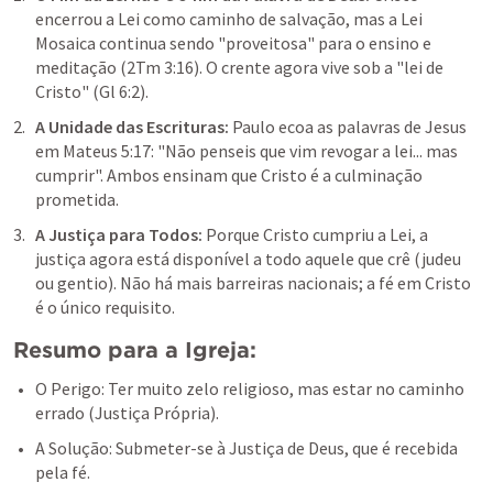
encerrou a Lei como caminho de salvação, mas a Lei 
Mosaica continua sendo "proveitosa" para o ensino e 
meditação (
2Tm 3:16
). O crente agora vive sob a "lei de 
Cristo" (
Gl 6:2
).
A Unidade das Escrituras:
 Paulo ecoa as palavras de Jesus 
em 
Mateus 5:17
: "Não penseis que vim revogar a lei... mas 
cumprir". Ambos ensinam que Cristo é a culminação 
prometida.
A Justiça para Todos: 
Porque Cristo cumpriu a Lei, a 
justiça agora está disponível a todo aquele que crê (judeu 
ou gentio). Não há mais barreiras nacionais; a fé em Cristo 
é o único requisito.
Resumo para a Igreja:
O Perigo: Ter muito zelo religioso, mas estar no caminho 
errado (Justiça Própria).
A Solução: Submeter-se à Justiça de Deus, que é recebida 
pela fé.