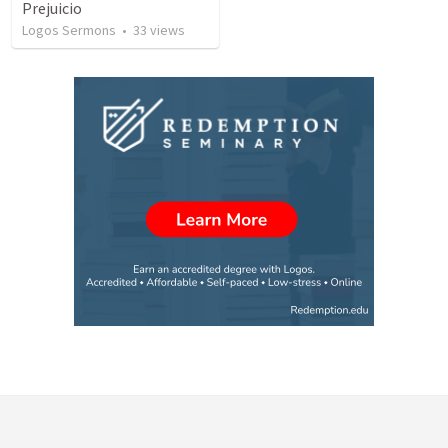
Prejuicio
Logos Sermons
•
33
views