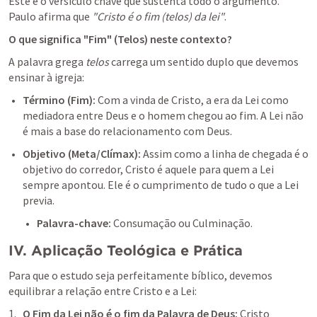
Este é o versículo chave que sustenta todo o argumento. 
Paulo afirma que 
"Cristo é o fim (telos) da lei"
.
O que significa "Fim" (Telos) neste contexto?
A palavra grega 
telos
 carrega um sentido duplo que devemos 
ensinar à igreja:
Término (Fim): 
Com a vinda de Cristo, a era da Lei como 
mediadora entre Deus e o homem chegou ao fim. A Lei não 
é mais a base do relacionamento com Deus.
Objetivo (Meta/Clímax):
 Assim como a linha de chegada é o 
objetivo do corredor, Cristo é aquele para quem a Lei 
sempre apontou. Ele é o cumprimento de tudo o que a Lei 
previa.
Palavra-chave:
 Consumação ou Culminação.
IV. Aplicação Teológica e Prática
Para que o estudo seja perfeitamente bíblico, devemos 
equilibrar a relação entre Cristo e a Lei:
O Fim da Lei não é o fim da Palavra de Deus: 
Cristo 