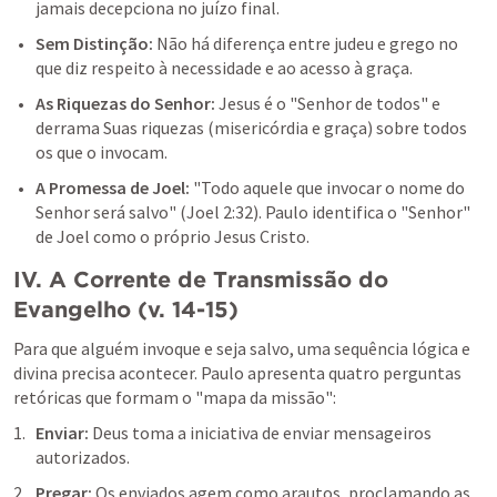
jamais decepciona no juízo final.
Sem Distinção:
 Não há diferença entre judeu e grego no 
que diz respeito à necessidade e ao acesso à graça.
As Riquezas do Senhor: 
Jesus é o "Senhor de todos" e 
derrama Suas riquezas (misericórdia e graça) sobre todos 
os que o invocam.
A Promessa de Joel: 
"Todo aquele que invocar o nome do 
Senhor será salvo" (
Joel 2:32
). Paulo identifica o "Senhor" 
de Joel como o próprio Jesus Cristo.
IV. A Corrente de Transmissão do 
Evangelho (v. 14-15)
Para que alguém invoque e seja salvo, uma sequência lógica e 
divina precisa acontecer. Paulo apresenta quatro perguntas 
retóricas que formam o "mapa da missão":
Enviar: 
Deus toma a iniciativa de enviar mensageiros 
autorizados.
Pregar: 
Os enviados agem como arautos, proclamando as 