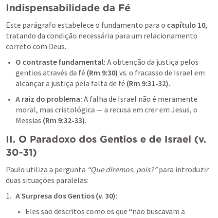
Indispensabilidade da Fé
Este parágrafo estabelece o fundamento para o 
capítulo 10
, 
tratando da condição necessária para um relacionamento 
correto com Deus.
O contraste fundamental:
 A obtenção da justiça pelos 
gentios através da fé 
(
Rm 9:30
)
 vs. o fracasso de Israel em 
alcançar a justiça pela falta de fé
 (
Rm 9:31-32
).
A raiz do problema:
 A falha de Israel não é meramente 
moral, mas cristológica — a recusa em crer em Jesus, o 
Messias 
(
Rm 9:32-33
)
.
II. O Paradoxo dos Gentios e de Israel (v. 
30-31)
Paulo utiliza a pergunta 
“Que diremos, pois?”
 para introduzir 
duas situações paralelas:
A Surpresa dos Gentios (v. 30):
Eles são descritos como os que “não buscavam a 