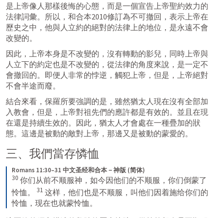
是上帝像人那樣後悔的心態，而是一個宣告上帝聖約效力的
法律詞彙。所以，和合本2010修訂為不可撤回，表示上帝在
歷史之中，他與人立約的絕對的法律上的地位，是永遠不會
改變的。
因此，上帝本身是不改變的，沒有轉動的影兒，同時上帝與
人立下的約定也是不改變的，從法律的角度來說，是一定不
會撤回的。即便人非常的悖逆，觸犯上帝，但是，上帝絕對
不會半途而廢。
結合來看，保羅所要強調的是，雖然猶太人現在沒有全部加
入教會，但是，上帝對祖先們的應許都是有效的。並且在現
在還是持續生效的。因此，猶太人才會處在一種疊加的狀
態。這邊是被動的敵對上帝，那邊又是被動的蒙愛的。
三、我們當存憐恤
Romans 11:30–31 中文圣经和合本－神版 (简体)
30
 你们从前不顺服神，如今因他们的不顺服，你们倒蒙了
31
怜恤。 
 这样，他们也是不顺服，叫他们因着施给你们的
怜恤，现在也就蒙怜恤。