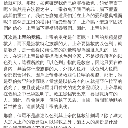
信就可以。那麼，如何確定我們已經罪得赦免，領受聖靈了
呢？當然是在洗禮之中，上帝赦免了我們的罪，賜下聖靈，
讓我們重生了。我們怎麼知道我們活在上帝的愛和恩典裡面
呢？當然是主日的禮拜和領受聖餐了。上帝賜下聖道堅固我
們的信心，上帝賜下聖禮餵養我們。因此，上帝能够。
其次是上帝的奧秘。
上帝的奧秘是什麼呢？上帝的奧秘是拯
救人，而不是拯救特定族群的人。上帝要拯救的以色列，就
是教會，是一個從民族性質的詞彙轉變為國度意思的。因
此，在這裡上帝最終要拯救以色列全家，不是拯救所有的以
色列人，這裡所說的「以色列」指的是教會，因此只要在教
會內，無論你什麼族群的人，外邦人也好，以色列人也罷，
全部都會得救。因為上帝要拯救亞伯拉罕的後裔。那麼，誰
是亞伯拉罕的後裔呢？當然是以信為本的人就是亞伯拉罕的
後裔了。並且使徒保羅引用舊約的經文來證明說，上帝早就
在舊約之中已經說明了。救主從錫安出來，要拯救所有的
人。因此，教會使用一個跨越了民族、血緣、時間和地點的
普世教會。這個就是上帝的奧秘。
那麼，保羅不是講述以色列與上帝的拯救計劃嗎？除了猶太
人加入上帝的教會就可以得救之外，猶太人的身份是什麼
呢？我們繼續往下保羅論述的經文：