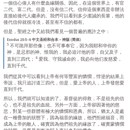
一個信心偉人有什麼血緣關係。因此，在這個世界上，有官
二代、富二代。但是，沒有信二代。信仰這個東西是非辦法
直接給後代人繼承的。我們可以看到多少虔誠的長輩，他的
後代信仰就很冷淡，甚至有不信的都有。
但是，聖經之中又給我們看見一個普遍的應許之中：
Exodus 20:5–6 中文圣经和合本－神版 (简体)
5
 不可跪拜那些像；也不可事奉它，因为我耶和华你的
神，是忌邪的神。恨我的，我必追讨他的罪，自父及子，
6
直到三四代； 
 爱我、守我诫命的，我必向他们发慈爱，
直到千代。
我們從其中可以看到上帝有何等豐富的憐憫，悖逆的結果上
帝說，我只追討道三四代，但是，愛上帝的人，上帝發慈愛
直到千代。
所以，我們就可以知道的了。基督徒的得救，不是祖先的信
心，也不是祖先的血統。另外一方面，上帝卻因著他的慈
悲，對某一些群體有極大的憐憫和恩典。所以，猶太人是處
在一種疊加的狀態下，因為福音的緣故，他們拒絕福音，而
成為上帝的敵人，確實因為他們祖先的緣故了，確實蒙憐憫