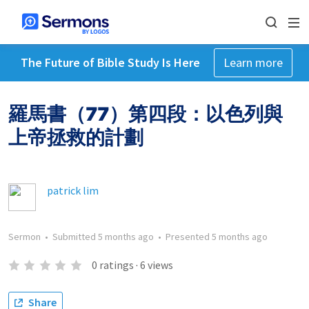
The Future of Bible Study Is Here
Learn more
羅馬書（77）第四段：以色列與
上帝拯救的計劃
patrick lim
Sermon
•
Submitted
5 months ago
•
Presented
5 months ago
0
ratings
·
6
views
Share