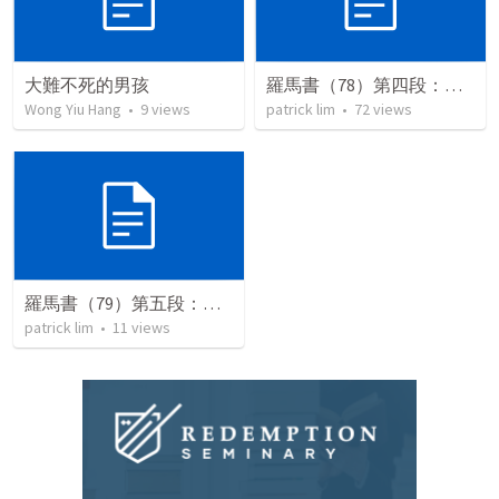
大難不死的男孩
羅馬書（78）第四段：以色列與上帝拯救的計劃
Wong Yiu Hang
•
9
views
patrick lim
•
72
views
羅馬書（79）第五段：基督徒生活指引
patrick lim
•
11
views