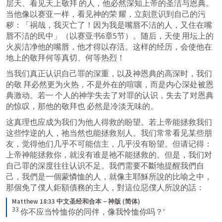
层天、看见天上敬拜 的人，他必然深知上帝的圣洁与恩典。
当他像以赛亚一样，看见神的荣 耀，立刻意识到自己的污
秽：「祸哉，我灭亡了！因为我是嘴唇不洁的人，又住在嘴
唇不洁的民中」（以赛亚书6章5节）。随后，天使 用坛上的
火炭洁净他的嘴唇，他才得以存活。这样的经历，会使他在
地上的敬拜何等真切、何等热烈！
当我们真正认识自己罪的深重，以及神恩典的高深时，我们
的敬 拜必然更为火热，不是外在的喧嚷，而是内心深处被恩
典激动。若一 个人的神学失去了对罪的认识，失去了对恩典
的惊叹，那他的敬拜也 必然是冷淡无味的。
这真理也应成为我们为他人得救的盼望。若上帝能拯救我们
这些悖逆的人，祂当然也能拯救别人。我们常常看见某些朋
友，觉得他们几乎不可能信主，几乎没有盼望。但请记得：
上帝神能拯救你，就没有谁是祂不能拯救的。但是，我们对
自己罪的深度往往认识不足。我們需要不斷地提醒我們自
己，我們是一個蒙憐恤的人，就像主耶穌所說的比喻之中，
那個免了僕人鉅額債務的主人，對這位惡僕人所說的話：
Matthew 18:33 中文圣经和合本－神版 (简体)
33
 你不应当怜恤你的同伴，像我怜恤你吗？’