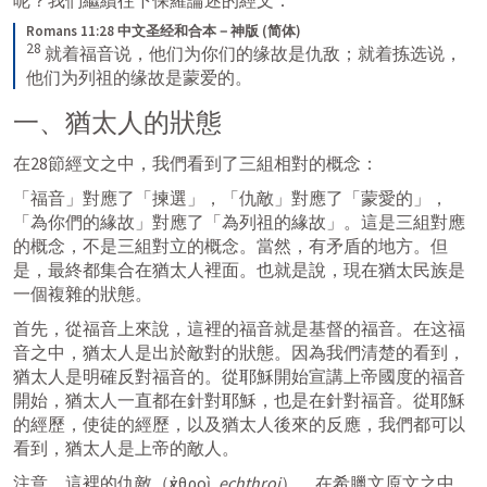
Romans 11:28 中文圣经和合本－神版 (简体)
28
 就着福音说，他们为你们的缘故是仇敌；就着拣选说，
他们为列祖的缘故是蒙爱的。
一、猶太人的狀態
在28節經文之中，我們看到了三組相對的概念：
「福音」對應了「揀選」，「仇敵」對應了「蒙愛的」，
「為你們的緣故」對應了「為列祖的緣故」。這是三組對應
的概念，不是三組對立的概念。當然，有矛盾的地方。但
是，最終都集合在猶太人裡面。也就是說，現在猶太民族是
一個複雜的狀態。
首先，從福音上來說，這裡的福音就是基督的福音。在这福
音之中，猶太人是出於敵對的狀態。因為我們清楚的看到，
猶太人是明確反對福音的。從耶穌開始宣講上帝國度的福音
開始，猶太人一直都在針對耶穌，也是在針對福音。從耶穌
的經歷，使徒的經歷，以及猶太人後來的反應，我們都可以
看到，猶太人是上帝的敵人。
注意，這裡的仇敵（ἐχθροὶ, 
echthroi
），在希臘文原文之中，