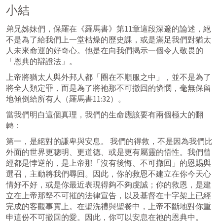
小結
弟兄姊妹們，保羅在《羅馬書》第11章這段深邃的論述，絕
不是為了給我們上一堂枯燥的歷史課，或是滿足我們對猶太
人未來命運的好奇心。他是在向我們揭示一個令人敬畏的
「恩典的辯證法」。
上帝將猶太人與外邦人都「圈在不順服之中」，並不是為了
將全人類定罪，而是為了將祂那不可撤回的憐憫，毫無保留
地傾倒給所有人（
羅馬書11:32
）。
當我們明白這個真理，我們的生命應該要有兩個極大的翻
轉：
第一，是絕對的謙卑與安息。 我們的得救，不是因為我們比
外面的世界更聰明、更道德、或是更有屬靈的悟性。我們曾
經都是悖逆的，是上帝那「沒有後悔、不可撤回」的恩賜與
選召，主動將我們尋回。因此，你的救恩不建立在你今天心
情好不好，或是你最近表現得夠不夠虔誠；你的救恩，是建
立在上帝那堅不可摧的法律宣告，以及基督在十字架上已經
完成的客觀事實上。在聖洗禮與聖餐中，上帝不斷地對你重
申這份不可撤回的愛。因此，你可以安息在祂的恩典中。