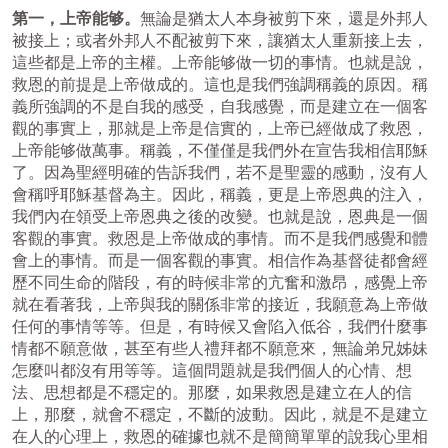
第一，上帝能够。
無論是猶太人本身被剪下來，還是外邦人
被接上；或者外邦人不配被剪下來，讓猶太人重新接上去，
這些都是上帝的主權。上帝能够做一切的事情。也就是說，
救恩的前提是上帝做成的。這也是我們強調稱義的原因。稱
義所強調的不是自我的感受，自我感覺，而是建立在一個客
觀的事實上，那就是上帝是信實的，上帝已經做成了救恩，
上帝能够做萬事。稱義，不僅僅是我們外在宣告我相信耶穌
了。因為聖經明確的告訴我們，若不是聖靈的感動，沒有人
會稱呼耶穌基督為主。因此，稱義，更是上帝恩典的注入，
我們內在領受上帝恩典之後的改變。也就是說，恩典是一個
客觀的事實。救恩是上帝做成的事情。而不是我們感覺和體
會上的事情。而是一個客觀的事實。相信作為基督徒都會經
歷不同生命的階段，有的時候非常的亢奮和激昂，感覺上帝
就在看著我，上帝與我的關係非常的接近，我願意為上帝做
任何的事情等等。但是，有時候又會陷入低谷，我們什麼事
情都不願意做，甚至有些人禮拜都不願意來，無論弟兄姊妹
怎麼叫都沒有用等等。這個問題就是我們個人的心情、想
法、思想都是不穩定的。那麼，如果救恩是建立在人的信
上，那麼，就會不穩定，不斷的波動。因此，就是不是建立
在人的心理上，救恩的確據也就不是簡簡單單的說我心里相