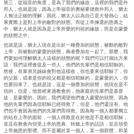
第三，從福音的角度，是為了我們的緣故，這裡的我們是外
邦人，也就是說，因為上帝福音的奧秘要拯救外邦人，猶太
人無法正確的理解，因此，猶太人以為自己是大發熱心，結
果實際上是對上帝的敵對的狀態。而從上帝揀選的恩典之
中，猶太人就是因為是上帝所愛的列祖的緣故，而是在蒙愛
的狀態之中。
也就是說，猶太人現在是出於一種疊加的狀態，被動的敵對
上帝，與被動的蒙愛的狀態，兩者疊加在一起了。那麼，我
們要如何理解猶太人這樣的狀態的呢？我們可以打個比方來
說：我們這裡會提及一些人，他們的先輩們是相信耶穌的。
然後，長輩弟兄姊妹會對他這樣收，你也要來信耶穌了，你
的父親，或者是你的祖父都是相信耶穌的，是蒙愛的人，你
也要回來了。也就是說，這是一個疊加的狀態，他現在是不
信的，但是，他曾經來過教會的，他家庭的先輩們是基督
徒，是蒙愛的。因此，我們渴望他們進入蒙愛的狀態。因為
他的先輩們因為信耶穌已經得救了，但是，他們還沒有。他
們也不會因為他們的先輩們而得救。因為每一個人都要獨立
的站在上帝的面前，一個人得救是在於他是不是相信耶穌，
並且在教會內領受上帝的恩典、聆聽上帝的話語，並且領受
上帝施恩的聖禮。而不是屬於某一個人，某一個群體，和某