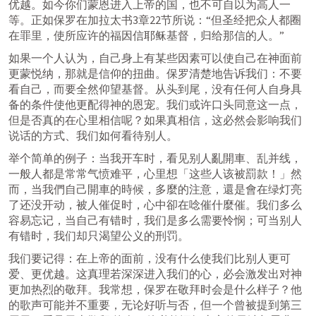
优越。如今你们蒙恩进入上帝的国，也不可自以为高人一
等。正如保罗在加拉太书3章22节所说：“但圣经把众人都圈
在罪里，使所应许的福因信耶稣基督，归给那信的人。”
如果一个人认为，自己身上有某些因素可以使自己在神面前
更蒙悦纳，那就是信仰的扭曲。保罗清楚地告诉我们：不要
看自己，而要全然仰望基督。从头到尾，没有任何人自身具
备的条件使他更配得神的恩宠。我们或许口头同意这一点，
但是否真的在心里相信呢？如果真相信，这必然会影响我们
说话的方式、我们如何看待别人。
举个简单的例子：当我开车时，看见别人亂開車、乱并线，
一般人都是常常气愤难平，心里想「这些人该被罰款！」然
而，当我們自己開車的時候，多麼的注意，還是會在绿灯亮
了还没开动，被人催促时，心中卻在唸催什麼催。我们多么
容易忘记，当自己有错时，我们是多么需要怜悯；可当别人
有错时，我们却只渴望公义的刑罚。
我们要记得：在上帝的面前，没有什么使我们比别人更可
爱、更优越。这真理若深深进入我们的心，必会激发出对神
更加热烈的敬拜。我常想，保罗在敬拜时会是什么样子？他
的歌声可能并不重要，无论好听与否，但一个曾被提到第三