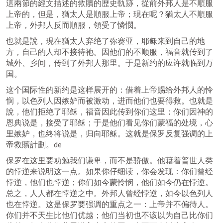
這兩節的經文描述的救贖的歷史軌跡，從前外邦人是不順服
上帝的，但是，猶太人是順服上帝；現在呢？猶太人不順服
上帝，外邦人反而順服，領受了憐憫。
也就是說，現在猶太人弃绝了弥赛亚，耶稣来到自己的地
方，自己的人却不接待祂。因他们的不顺服，福音就传到了
城外、乡间，传到了外邦人那里。于是新约的应许就临到万
国。
这个国际性的新约是这样展开的：借着上帝赐给外邦人的怜
悯，以色列人因嫉妒而被激动，进而他们也要得救。也就是
說，他们拒绝了耶稣，福音因此传到你们这里；你们因神的
恩典说是，接受了耶稣；于是他们看见你们蒙福的处境，心
里嫉妒，也终将说是，归向耶稣。这就是保罗反复强调的上
帝救贖計劃。de
保罗在这里要劝勉我们谦卑，而不是骄傲。他藉着普世人类
的悖逆来说明这一点。如果你仔细读，你会发现：你们曾经
悖逆，他们也悖逆；你们如今蒙怜悯，他们如今仍在悖逆。
总之，人人都在悖逆之中。外邦人曾经悖逆，如今以色列人
也在悖逆。这是保罗要强调的重点之一：上帝并不偏待人。
你们并不天生比他们优越；他们当初也不该以为自己比你们