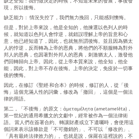
缺乏全知：我們做決定的時候，不知道未來的發展，事後發
現，所以後悔。
缺乏能力： 情況失控了，我們無力挽回，只能感到懊悔。
但是，對於上帝來說，他是全知的，他揀選以色列人的時
候，就知道以色列人會悖逆，就錯誤理解上帝的旨意和心
意，他已經知道了，因此，也就無所謂後悔。並且因為猶太
人的悖逆，反而轉為上帝的恩典，將他們的不順服轉為對外
邦人的恩典，也因著對外邦人的恩典，刺激猶太人，激發他
們回轉歸向上帝。因此，從上帝本質來說，他全知，他全
能，因此，對上帝不存在後悔。上帝的決定，免疫於一切事
後的懊悔。
因此，在修訂《聖經·和合本》的時候，修訂的人，從「後
悔」這個充滿人性的詞彙，修改為「撤回」，這個是一個法
律的用語。
第二，「不後悔」的原文：ἀμεταμέλητα (ametamelēta)，
第一世紀的通用希臘文的文獻中，經常被作為一個法律術
語。 當人們在簽署合約、轉讓財產或立下遺囑時，會使用這
個詞來表示該條款是「不可撤銷的」、不可以「修改的」、
「具有最終法律效力的」。也就是說，保羅在這裡說的，不