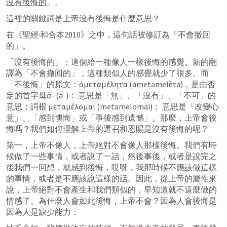
沒有後悔的
」。
這裡的關鍵詞是上帝沒有後悔是什麼意思？
在《聖經·和合本2010》之中，這句話被修訂為「不會撤回
的」。
「沒有後悔的」：這個給一種像人一樣後悔的感覺。新的翻
譯為「不會撤回的」，這種類似人的感覺就少了很多。而
「不後悔」的原文：ἀμεταμέλητα (ametamelēta)，是由否
定的首字母ἀ- (a-)： 意思是「無」、「沒有」、「不可」的
意思；詞根 μεταμέλομαι (metamelomai)： 意思是「改變心
意」、「感到懊悔」或「事後感到遺憾」。那麼，上帝會後
悔嗎？我們如何理解上帝的選召和恩賜是沒有後悔的呢？
第一，上帝不像人，上帝絕對不會像人那樣後悔。我們有時
候做了一些事情，或者說了一話，然後事後，或者是說完之
後我們一回想，就感到後悔，哎呀，我那時候不應該做這樣
的事情，或者是不應該說這樣的話。因此，從上帝的屬性來
說，上帝絕對不會產生和我們類似的，早知道就不這麼做的
情感了。為什麼人會如此後悔，上帝不會？因為人會後悔是
因為人是缺少能力：