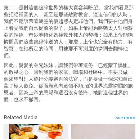
第二，是對這個破碎世界的極大寬容與盼望。 當我們看見那
些拒絕福音的人，甚至是那些敵對教會、逼迫信仰的人時，
我們不應該帶著屬靈的優越感去定罪他們。我們要在他們身
上看見我們自己從前的影子。如果上帝能夠將猶太人對彌賽
亞的拒絕，奇妙地轉化為拯救外邦人的契機；如果上帝能夠
憐憫我們這些曾經悖逆的人；那麼，上帝也完全有能力、有
智慧，在祂所定的時間，用祂那不可測度的憐憫去翻轉他
們。
因此，親愛的弟兄姊妹，讓我們帶著這份「已經蒙了憐恤」
的敬畏之心，回到我們的家庭、職場和社區中。不要只做一
個渴望對別人施行公義審判的法官，而是要做一個深知自己
蒙了極大赦免、從而願意向這個不順服的世界流露憐憫的施
恩者。因為上帝的恩賜和選召沒有後悔，祂對這個世界的
愛，也永不撤回。
Related Media
See more