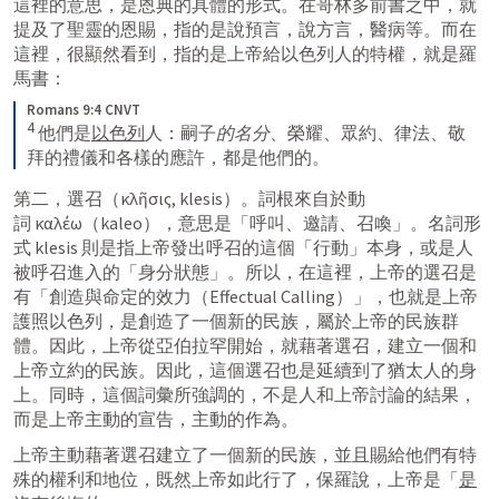
這裡的意思，是恩典的具體的形式。在哥林多前書之中，就
提及了聖靈的恩賜，指的是說預言，說方言，醫病等。而在
這裡，很顯然看到，指的是上帝給以色列人的特權，就是羅
馬書：
Romans 9:4 CNVT
4
 他們是
以色列
人：嗣子
的名分
、榮耀、眾約、律法、敬
拜的禮儀和各樣的應許，都是他們的。
第二，選召（κλῆσις, klesis）。詞根來自於動
詞 καλέω（kaleo），意思是「呼叫、邀請、召喚」。名詞形
式 klesis 則是指上帝發出呼召的這個「行動」本身，或是人
被呼召進入的「身分狀態」。所以，在這裡，上帝的選召是
有「創造與命定的效力（Effectual Calling）」，也就是上帝
護照以色列，是創造了一個新的民族，屬於上帝的民族群
體。因此，上帝從亞伯拉罕開始，就藉著選召，建立一個和
上帝立約的民族。因此，這個選召也是延續到了猶太人的身
上。同時，這個詞彙所強調的，不是人和上帝討論的結果，
而是上帝主動的宣告，主動的作為。
上帝主動藉著選召建立了一個新的民族，並且賜給他們有特
殊的權利和地位，既然上帝如此行了，保羅說，上帝是「
是