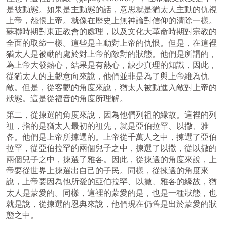
是被動態。如果是主動態的話，意思就是猶太人主動的仇視
上帝，怨恨上帝。就像在歷史上無神論對信仰的清除一樣。
蘇聯時期對東正教會的處理，以及文化大革命時期對宗教的
全面的取締一樣。這些是主動對上帝的仇恨。但是，在這裡
猶太人是被動的處於對上帝的敵對的狀態。他們是所謂的，
為上帝大發熱心，結果是有熱心，缺少真理的知識，因此，
從猶太人的主觀意向來說，他們並非是為了與上帝維為仇
敵。但是，從客觀的角度來說，猶太人被動進入敵對上帝的
狀態。這是從福音的角度所理解。
第二，從揀選的角度來說，因為他們列祖的緣故。這裡的列
祖，指的是猶太人最初的祖先，就是亞伯拉罕、以撒、雅
各。他們是上帝所揀選的。上帝從千萬人之中，揀選了亞伯
拉罕，從亞伯拉罕的兩個兒子之中，揀選了以撒，從以撒的
兩個兒子之中，揀選了雅各。因此，從揀選的角度來說，上
帝要從世界上揀選出自己的子民。同樣，從揀選的角度來
說，上帝要因為他所愛的亞伯拉罕、以撒、雅各的緣故，猶
太人是蒙愛的。同樣，這裡的蒙愛的是，也是一種狀態，也
就是說，從揀選的恩典來說，他們現在仍舊是出於蒙愛的狀
態之中。