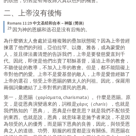
的狀態，仍舊是有悔改歸入真以色列的機會。
二、上帝沒有後悔
Romans 11:29 中文圣经和合本－神版 (简体)
29
 因为神的恩赐和选召是没有后悔的。
為什麼猶太人會處於這種複雜的疊加狀態呢？因為上帝曾經
揀選了他們的列祖，亞伯拉罕、以撒、雅各，成為蒙愛的
人，並且律法書清楚的告訴我們，上帝是要發慈愛直到千
代。因此，即便是他們出賣了耶穌基督，逼迫上帝的教會，
不聽使徒的教導，不加入上帝的教會。但是，都不能阻礙上
帝對他們的愛。上帝不是愛基督的敵人，上帝是愛曾經聽了
上帝的選召，領受上帝恩賜的猶太人的列祖。因此，保羅用
兩個詞彙總結了上帝對舊約選民的恩典。
第一，是恩賜（χαρίσματα, charismata）。什麼是恩賜。原
文，是從恩典演變過來的，詞根是χάρις（
charis
），也就是
我們熟知的「恩典」。恩典是什麼意思？就是我們不配領受
的東西。也就是說，恩典，就意味著是施予者來說，不是因
為領受的人的優秀，而是賜下恩典的良善，因此，與領受恩
典之人的道德、功勞、順服的程度都是沒有關係。而恩賜在