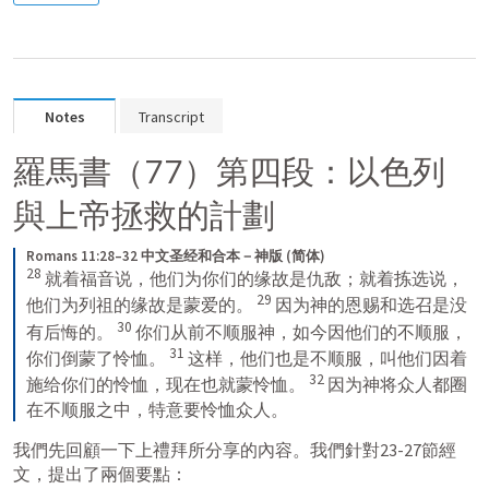
Notes
Transcript
羅馬書（77）第四段：以色列
與上帝拯救的計劃
Romans 11:28–32 中文圣经和合本－神版 (简体)
28
 就着福音说，他们为你们的缘故是仇敌；就着拣选说，
29
他们为列祖的缘故是蒙爱的。 
 因为神的恩赐和选召是没
30
有后悔的。 
 你们从前不顺服神，如今因他们的不顺服，
31
你们倒蒙了怜恤。 
 这样，他们也是不顺服，叫他们因着
32
施给你们的怜恤，现在也就蒙怜恤。 
 因为神将众人都圈
在不顺服之中，特意要怜恤众人。
我們先回顧一下上禮拜所分享的內容。我們針對23-27節經
文，提出了兩個要點：