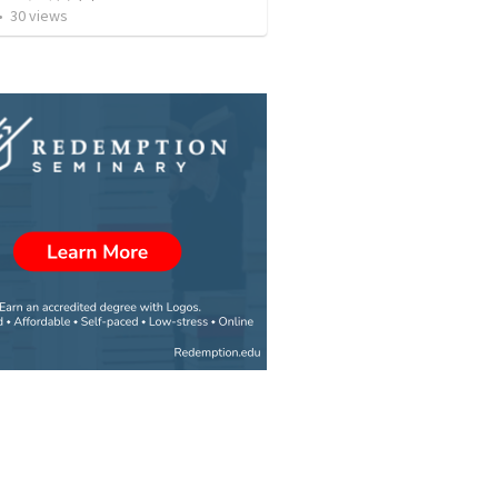
•
30
views