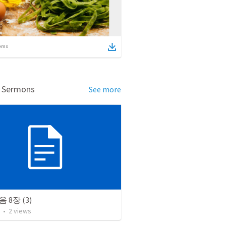
ems
d Sermons
See more
 8장 (3)
•
2
views