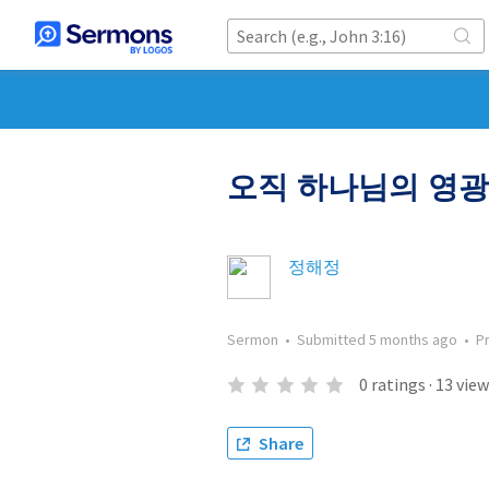
오직 하나님의 영
정해정
Sermon
•
Submitted
5 months ago
•
P
0
ratings
·
13
view
Share