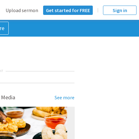
Upload sermon
Get started for FREE
Sign in
re
NT
 Media
See more