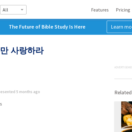
All
Features
Pricing
The Future of Bible Study Is Here
Learn mo
광만 사랑하라
ADVERTISEME
resented
5 months ago
Related
s