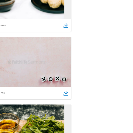
tems
ems