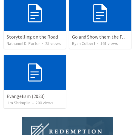
Storytelling on the Road
Go and Show them the Father
Nathaniel D. Porter
•
25
views
Ryan Colbert
•
161
views
Evangelism (2023)
Jim Shrimplin
•
200
views