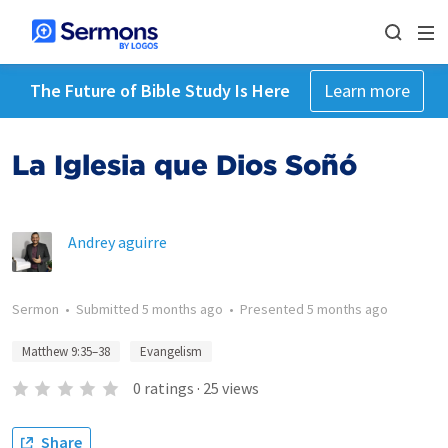
The Future of Bible Study Is Here
Learn more
La Iglesia que Dios Soñó
Andrey aguirre
Sermon
•
Submitted
5 months ago
•
Presented
5 months ago
Matthew 9:35–38
Evangelism
0
ratings
·
25
views
Share