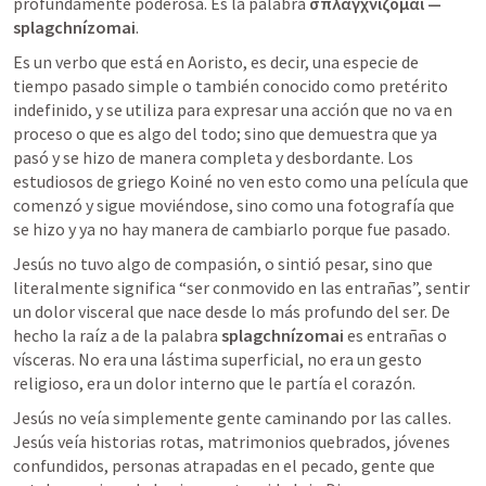
profundamente poderosa. Es la palabra 
σπλαγχνίζομαι — 
splagchnízomai
.
Es un verbo que está en Aoristo, es decir, una especie de 
tiempo pasado simple o también conocido como pretérito 
indefinido, y se utiliza para expresar una acción que no va en 
proceso o que es algo del todo; sino que demuestra que ya 
pasó y se hizo de manera completa y desbordante. Los 
estudiosos de griego Koiné no ven esto como una película que 
comenzó y sigue moviéndose, sino como una fotografía que 
se hizo y ya no hay manera de cambiarlo porque fue pasado.
Jesús no tuvo algo de compasión, o sintió pesar, sino que 
literalmente significa “ser conmovido en las entrañas”, sentir 
un dolor visceral que nace desde lo más profundo del ser. De 
hecho la raíz a de la palabra 
splagchnízomai 
es entrañas o
vísceras. No era una lástima superficial, no era un gesto 
religioso, era un dolor interno que le partía el corazón.
Jesús no veía simplemente gente caminando por las calles. 
Jesús veía historias rotas, matrimonios quebrados, jóvenes 
confundidos, personas atrapadas en el pecado, gente que 