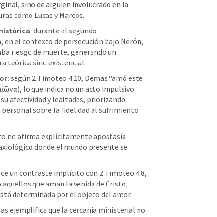
ginal, sino de alguien involucrado en la 
uras como Lucas y Marcos. 
histórica:
 durante el segundo 
en el contexto de persecución bajo Nerón, 
aba riesgo de muerte, generando un 
ra teórica sino existencial.
or:
 según 2 Timoteo 4:10, Demas “amó este 
ἰῶνα), lo que indica no un acto impulsivo 
u afectividad y lealtades, priorizando 
personal sobre la fidelidad al sufrimiento 
xto no afirma explícitamente apostasía 
axiológico donde el mundo presente se 
ece un contraste implícito con 2 Timoteo 4:8, 
 aquellos que aman la venida de Cristo, 
está determinada por el objeto del amor.
as ejemplifica que la cercanía ministerial no 