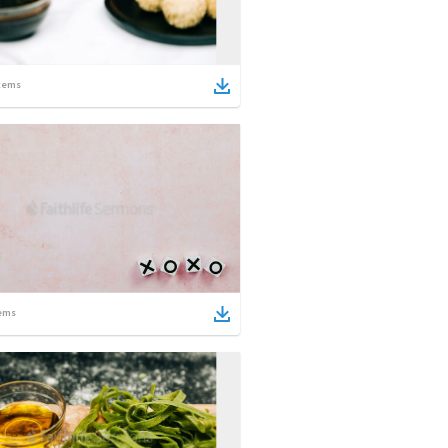
tems
ems