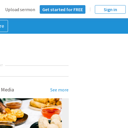
Upload sermon
Get started for FREE
Sign in
re
NT
 Media
See more