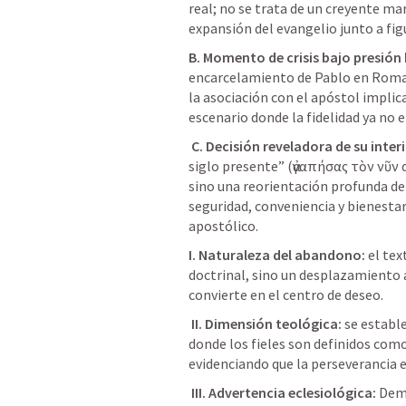
real; no se trata de un creyente mar
expansión del evangelio junto a fig
B. Momento de crisis bajo presión 
encarcelamiento de Pablo en Roma, 
la asociación con el apóstol implic
escenario donde la fidelidad ya no e
C. Decisión reveladora de su interi
siglo presente” (ἀγαπήσας τὸν νῦν α
sino una reorientación profunda de s
seguridad, conveniencia y bienestar 
apostólico. 
I. Naturaleza del abandono:
 el te
doctrinal, sino un desplazamiento 
convierte en el centro de deseo.
II. Dimensión teológica:
 se establ
donde los fieles son definidos como
evidenciando que la perseverancia 
III. Advertencia eclesiológica:
 Dem