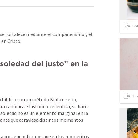
17
i
 se fortalece mediante el compañerismo y el 
en Cristo.
oledad del justo” en la 
3
it
bíblico con un método Biblico serio, 
a canónica e histórico-redentiva, se hace 
a soledad no es un elemento marginal en la 
stante que atraviesa distintos momentos 
l canon, encontramos que en los momentos 