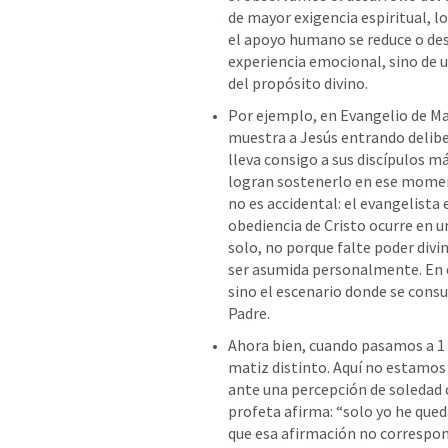
de mayor exigencia espiritual, l
el apoyo humano se reduce o des
experiencia emocional, sino de 
del propósito divino.
Por ejemplo, en Evangelio de 
Ma
muestra a Jesús entrando delibe
lleva consigo a sus discípulos má
logran sostenerlo en ese momento
no es accidental: el evangelista 
obediencia de Cristo ocurre en u
solo, no porque falte poder divi
ser asumida personalmente. En es
sino el escenario donde se consu
Padre.
Ahora bien, cuando pasamos a 1 R
matiz distinto. Aquí no estamos
ante una percepción de soledad c
profeta afirma: “solo yo he qued
que esa afirmación no correspon