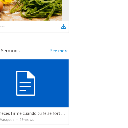
ems
d Sermons
See more
Permaneces firme cuando tu fe se fortalece
r Vasquez
•
29
views