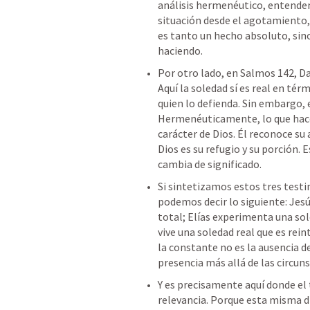
análisis hermenéutico, entendem
situación desde el agotamiento, e
es tanto un hecho absoluto, sino
haciendo.
Por otro lado, en 
Salmos 142
, D
Aquí la soledad sí es real en té
quien lo defienda. Sin embargo, 
Hermenéuticamente, lo que hace e
carácter de Dios. Él reconoce s
Dios es su refugio y su porción. E
cambia de significado.
Si sintetizamos estos tres testi
podemos decir lo siguiente: Jesú
total; Elías experimenta una sole
vive una soledad real que es rein
la constante no es la ausencia de 
presencia más allá de las circuns
Y es precisamente aquí donde el 
relevancia. Porque esta misma di