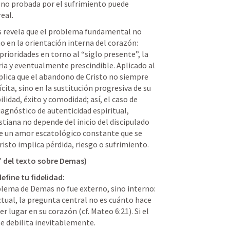
fe no probada por el sufrimiento puede 
eal.
as revela que el problema fundamental no 
o en la orientación interna del corazón: 
rioridades en torno al “siglo presente”, la 
ria y eventualmente prescindible. Aplicado al 
ica que el abandono de Cristo no siempre 
ita, sino en la sustitución progresiva de su 
idad, éxito y comodidad; así, el caso de 
gnóstico de autenticidad espiritual, 
tiana no depende del inicio del discipulado 
 de un amor escatológico constante que se 
isto implica pérdida, riesgo o sufrimiento.
o” del texto sobre Demas)
efine tu fidelidad:
lema de Demas no fue externo, sino interno: 
tual, la pregunta central no es cuánto hace 
r lugar en su corazón (cf. Mateo 6:21). Si el 
se debilita inevitablemente.