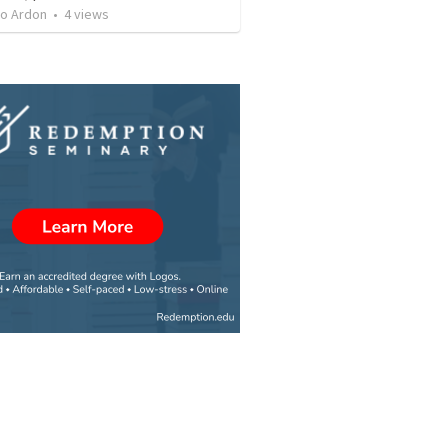
to Ardon
•
4
views