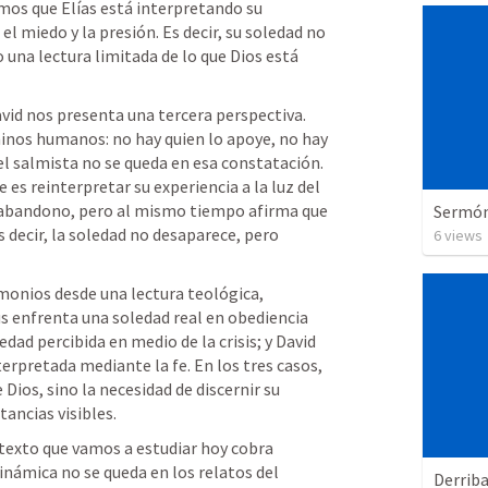
os que Elías está interpretando su 
l miedo y la presión. Es decir, su soledad no 
 una lectura limitada de lo que Dios está 
avid nos presenta una tercera perspectiva. 
rminos humanos: no hay quien lo apoye, no hay 
el salmista no se queda en esa constatación. 
s reinterpretar su experiencia a la luz del 
u abandono, pero al mismo tiempo afirma que 
Sermón 
s decir, la soledad no desaparece, pero 
6
views
monios desde una lectura teológica, 
s enfrenta una soledad real en obediencia 
dad percibida en medio de la crisis; y David 
terpretada mediante la fe. En los tres casos, 
Dios, sino la necesidad de discernir su 
tancias visibles.
texto que vamos a estudiar hoy cobra 
námica no se queda en los relatos del 
Derriba