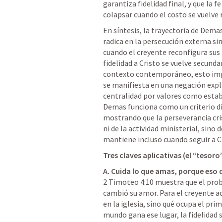
garantiza fidelidad final, y que la 
colapsar cuando el costo se vuelve r
En síntesis, la trayectoria de Dem
radica en la persecución externa sin
cuando el creyente reconfigura sus p
fidelidad a Cristo se vuelve secunda
contexto contemporáneo, esto impl
se manifiesta en una negación explíc
centralidad por valores como estabil
Demas funciona como un criterio dia
mostrando que la perseverancia cris
ni de la actividad ministerial, sino
mantiene incluso cuando seguir a Cr
Tres claves aplicativas (el “tesor
A. Cuida lo que amas, porque eso d
2 Timoteo 4:10 muestra que el prob
cambió su amor. Para el creyente ac
en la iglesia, sino qué ocupa el prime
mundo gana ese lugar, la fidelidad 