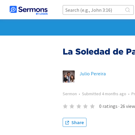
La Soledad de Pa
Julio Pereira
Sermon
•
Submitted
4 months ago
•
P
0
ratings
·
26
view
Share