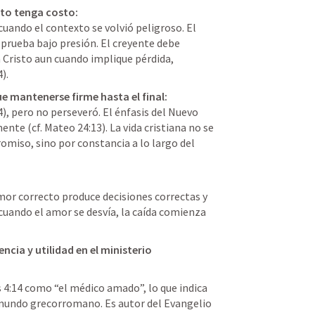
sto tenga costo:
ando el contexto se volvió peligroso. El 
 prueba bajo presión. El creyente debe 
 Cristo aun cuando implique pérdida, 
).
e mantenerse firme hasta el final:
, pero no perseveró. El énfasis del Nuevo 
te (cf. Mateo 24:13). La vida cristiana no se 
iso, sino por constancia a lo largo del 
amor correcto produce decisiones correctas y 
; cuando el amor se desvía, la caída comienza 
ncia y utilidad en el ministerio
 4:14 como “el médico amado”, lo que indica 
mundo grecorromano. Es autor del Evangelio 