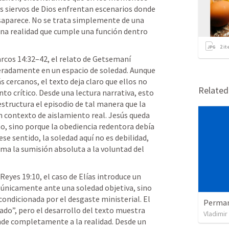
os siervos de Dios enfrentan escenarios donde 
aparece. No se trata simplemente de una 
una realidad que cumple una función dentro 
2
it
rcos 14:32–42
, el relato de Getsemaní 
radamente en un espacio de soledad. Aunque 
s cercanos, el texto deja claro que ellos no 
Relate
 crítico. Desde una lectura narrativa, esto 
estructura el episodio de tal manera que la 
n contexto de aislamiento real. Jesús queda 
no, sino porque la obediencia redentora debía 
e sentido, la soledad aquí no es debilidad, 
ma la sumisión absoluta a la voluntad del 
eyes 19:10, el caso de Elías introduce un 
 únicamente ante una soledad objetiva, sino 
ondicionada por el desgaste ministerial. El 
ado”, pero el desarrollo del texto muestra 
Vladimi
de completamente a la realidad. Desde un 