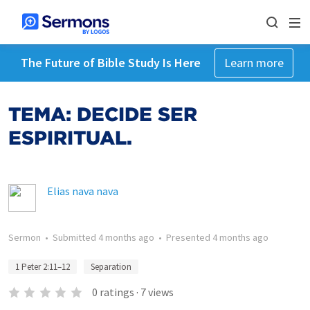
The Future of Bible Study Is Here
Learn more
TEMA: DECIDE SER
ESPIRITUAL.
Elias nava nava
Sermon
•
Submitted
4 months ago
•
Presented
4 months ago
1 Peter 2:11–12
Separation
0
ratings
·
7
views