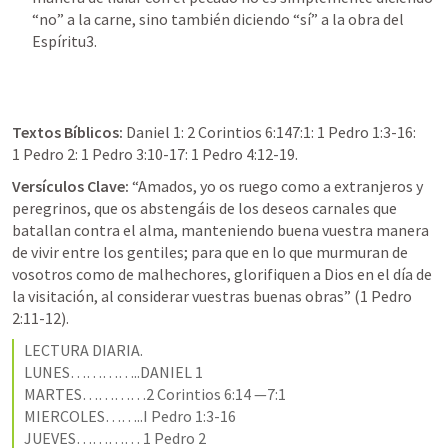
“no” a la carne, sino también diciendo “sí” a la obra del 
Espíritu3.
Textos Bíblicos:
Daniel 1
: 2 Corintios 6:147:1: 
1 Pedro 1:3-16
1 Pedro 2
: 
1 Pedro 3:10-17
: 
1 Pedro 4:12-19
.
Versículos Clave:
 “Amados, yo os ruego como a extranjeros y 
peregrinos, que os abstengáis de los deseos carnales que 
batallan contra el alma, manteniendo buena vuestra manera 
de vivir entre los gentiles; para que en lo que murmuran de 
vosotros como de malhechores, glorifiquen a Dios en el día de 
la visitación, al considerar vuestras buenas obras” (
1 Pedro 
2:11-12
).
LECTURA DIARIA.                                                        
LUNES…………..
DANIEL 1
MARTES…………
2 Corintios 6:14 —7:1
MIERCOLES……..
I Pedro 1:3-16
JUEVES………… 
1 Pedro 2