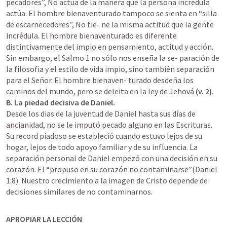
pecadores”, No actúa de la manera que la persona incrédula 
actúa. El hombre bienaventurado tampoco se sienta en “silla 
de escarnecedores”, No tie- ne la misma actitud que la gente 
incrédula. El hombre bienaventurado es diferente 
distintivamente del impio en pensamiento, actitud y acción.

Sin embargo, el 
Salmo 1
 no sólo nos enseña la se- paración de 
la filosofia y el estilo de vida impio, sino también separación 
para el Señor. El hombre bienaven- turado desdeña los 
caminos del mundo, pero se deleita en la ley de Jehová
 (v. 2).
B. La piedad decisiva de Daniel.
Desde los dias de la juventud de Daniel hasta sus días de 
ancianidad, no se le imputó pecado alguno en las Escrituras. 
Su record piadoso se estableció cuando estuvo lejos de su 
hogar, lejos de todo apoyo familiar y de su influencia. La 
separación personal de Daniel empezó con una decisión en su 
corazón. El “propuso en su corazón no contaminarse”(
Daniel 
1:8
). Nuestro crecimiento a la imagen de Cristo depende de 
decisiones similares de no contaminarnos.
APROPIAR LA LECCIÓN