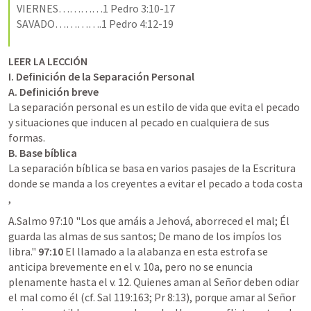
VIERNES…………
1 Pedro 3:10-17
SAVADO………….
1 Pedro 4:12-19
LEER LA LECCIÓN
I.
Definición de la Separación Personal
A. Definición breve
La separación personal es un estilo de vida que evita el pecado 
y situaciones que inducen al pecado en cualquiera de sus 
B. Base bíblica
La separación bíblica se basa en varios pasajes de la Escritura 
donde se manda a los creyentes a evitar el pecado a toda costa 
,
A.Salmo 97:10 "Los que amáis a Jehová, aborreced el mal; Él 
guarda las almas de sus santos; De mano de los impíos los 
libra." 
97:10
 El llamado a la alabanza en esta estrofa se 
anticipa brevemente en el v. 10a, pero no se enuncia 
plenamente hasta el v. 12. Quienes aman al Señor deben odiar 
el mal como él (cf. 
Sal 119:163
; 
Pr 8:13
), porque amar al Señor 