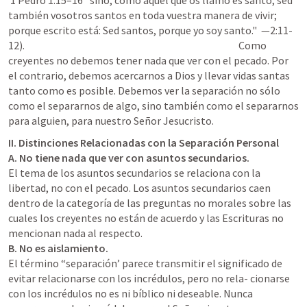
1 Pedro 1:15–16
 "sino, como aquel que os llamó es santo, sed 
también vosotros santos en toda vuestra manera de vivir; 
porque escrito está: Sed santos, porque yo soy santo."  —2:11-
12).                                                                                                        Como 
creyentes no debemos tener nada que ver con el pecado. Por 
el contrario, debemos acercarnos a Dios y llevar vidas santas 
tanto como es posible. Debemos ver la separación no sólo 
como el separarnos de algo, sino también como el separarnos 
II. Distinciones Relacionadas con la Separación Personal         
A. No tiene nada que ver con asuntos secundarios.
El tema de los asuntos secundarios se relaciona con la 
libertad, no con el pecado. Los asuntos secundarios caen 
dentro de la categoría de las preguntas no morales sobre las 
cuales los creyentes no están de acuerdo y las Escrituras no 
B. No es aislamiento.
El término “separación’ parece transmitir el significado de 
evitar relacionarse con los incrédulos, pero no rela- cionarse 
con los incrédulos no es ni bíblico ni deseable. Nunca 