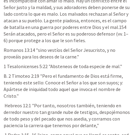
es incompatible con amar lo malo. Hay un conflicto entre el 
Señor justo y la maldad, y sus adoradores deben ponerse de su 
lado contra lo que es malo. Los malvados rechazan al Señor y 
atacan a su pueblo. La gente piadosa, entonces, es el campo 
de batalla en una guerra por poderes entre Dios y el mal.154 
Serán atacados, pero el Señor es su poderoso defensor (vv. 1–
6) porque protege a los que le son fieles.
Romanos 13:14
 "sino vestíos del Señor Jesucristo, y no 
proveáis para los deseos de la carne." 
1 Tesalonicenses 5:22
 "Absteneos de toda especie de mal." 
B. 
2 Timoteo 2:19
 "Pero el fundamento de Dios está firme, 
teniendo este sello: Conoce el Señor a los que son suyos; y: 
Apártese de iniquidad todo aquel que invoca el nombre de 
Cristo." 
Hebreos 12:1
 "Por tanto, nosotros también, teniendo en 
derredor nuestro tan grande nube de testigos, despojémonos 
de todo peso y del pecado que nos asedia, y corramos con 
paciencia la carrera que tenemos por delante," 