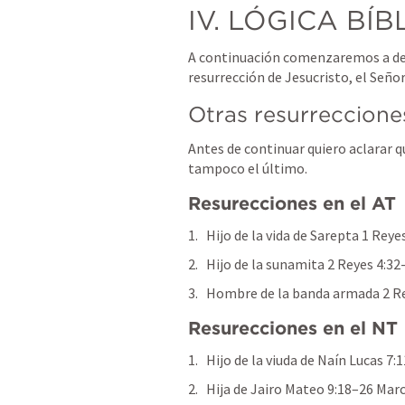
IV. LÓGICA BÍB
A continuación comenzaremos a des
resurrección de Jesucristo, el Señor
Otras resurrecciones 
Antes de continuar quiero aclarar qu
tampoco el último.  
Resurecciones en el AT
Hijo de la vida de Sarepta 
1 Reye
Hijo de la sunamita 
2 Reyes 4:32
Hombre de la banda armada 
2 R
Resurecciones en el NT 
Hijo de la viuda de Naín 
Lucas 7:
Hija de Jairo 
Mateo 9:18–26
Marc