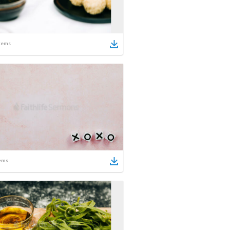
tems
ems