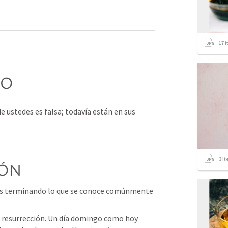
17
i
CO 
de ustedes es falsa; todavía están en sus 
3
it
ÓN 
os terminando lo que se conoce comúnmente 
e resurrección. Un día domingo como hoy 