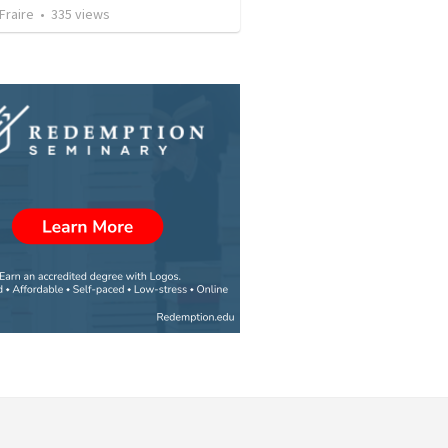
 Fraire
•
335
views