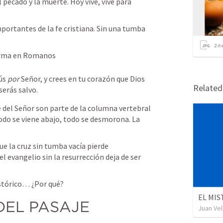
 pecado y la muerte. Hoy vive, vive para 
 
portantes de la fe cristiana. Sin una tumba 
2
it
irma en Romanos 
ús 
por
 Señor, y crees en tu corazón que Dios 
Relate
serás salvo. 
 del Señor son parte de la columna vertebral 
todo se viene abajo, todo se desmorona. La 
e la cruz sin tumba vacía pierde 
 evangelio sin la resurrección deja de ser 
stórico… ¿Por qué? 
EL MIS
 DEL PASAJE 
Juan Ve