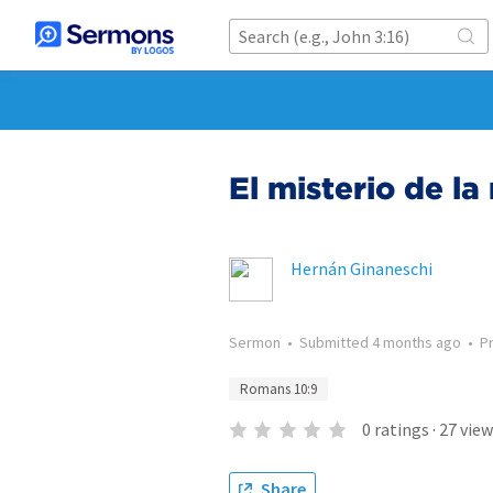
El misterio de la
Hernán Ginaneschi
Sermon
•
Submitted
4 months ago
•
P
Romans 10:9
0
ratings
·
27
view
Share