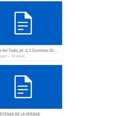
La Clave del Todo, pt. 2, 1 Corintios 15:21-34
zger
•
92
views
DEFENSA DE LA VERDAD