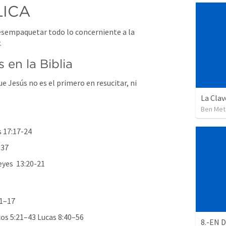
LICA 
empaquetar todo lo concerniente a la 
.
en la Biblia   
e Jesús no es el primero en resucitar, ni 
Ben Met
s 17:17-24
-37
eyes  13:20-21
 
11–17
os 5:21–43
Lucas 8:40–56
8.-EN 