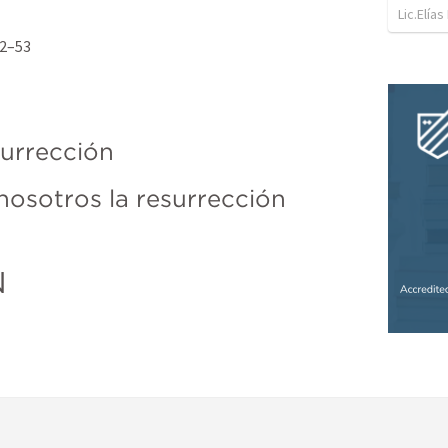
Lic.Elías
52–53
surrección 
nosotros la resurrección 
 