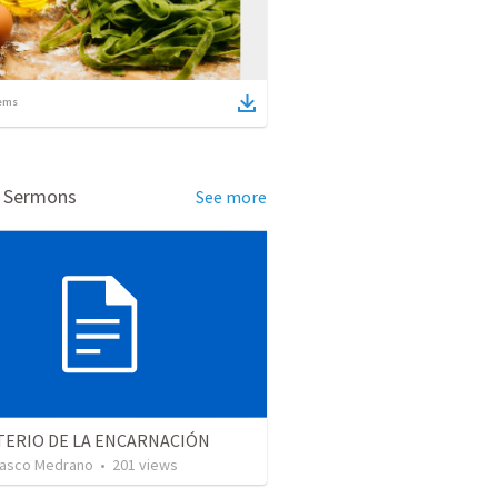
ems
d Sermons
See more
TERIO DE LA ENCARNACIÓN
lasco Medrano
•
201
views