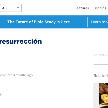
All
Features
Pricing
The Future of Bible Study Is Here
Learn mo
 resurrección
ADVERTISEME
resented
4 months ago
Related
s