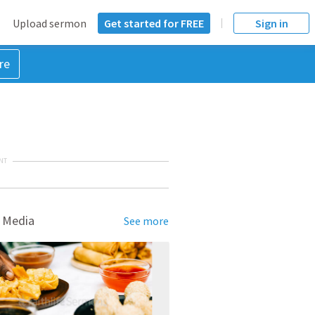
Upload sermon
Get started for FREE
Sign in
re
NT
 Media
See more