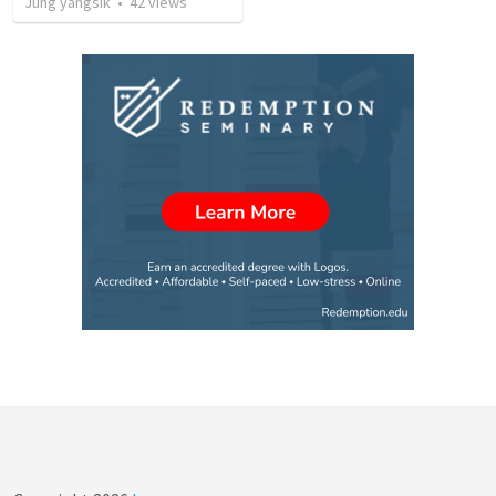
Jung yangsik
•
42
views