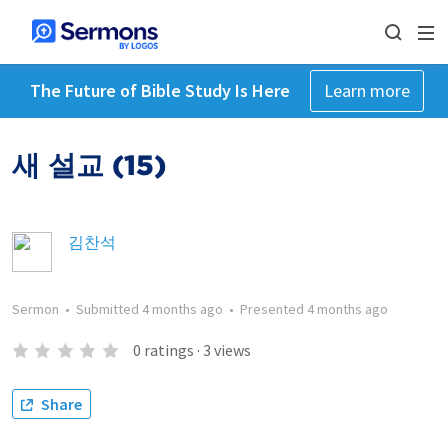
The Future of Bible Study Is Here
Learn more
새 설교 (15)
김찬석
Sermon
•
Submitted
4 months ago
•
Presented
4 months ago
0
ratings
·
3
views
Share