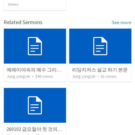
2
items
Related Sermons
See more
예레미야속의 예수 그리스도
리딩지저스 설교 하기 본문
Jung yangsik
•
346
views
Jung yangsik
•
61
views
260102 금요철야 첫 것의 소중함