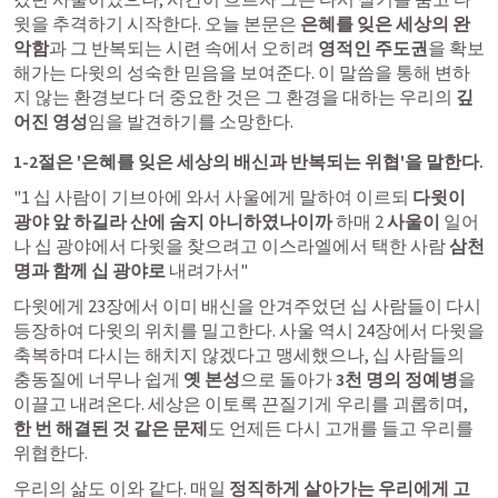
윗을 추격하기 시작한다. 오늘 본문은 
은혜를 잊은 세상의 완
악함
과 그 반복되는 시련 속에서 오히려 
영적인 주도권
을 확보
해가는 다윗의 성숙한 믿음을 보여준다. 이 말씀을 통해 변하
지 않는 환경보다 더 중요한 것은 그 환경을 대하는 우리의 
깊
어진 영성
임을 발견하기를 소망한다.
1-2절은 '은혜를 잊은 세상의 배신과 반복되는 위협'을 말한다.
"1 십 사람이 기브아에 와서 사울에게 말하여 이르되 
다윗이 
광야 앞 하길라 산에 숨지 아니하였나이까
 하매 2 
사울이
 일어
나 십 광야에서 다윗을 찾으려고 이스라엘에서 택한 사람 
삼천 
명과 함께 십 광야로
 내려가서"
다윗에게 23장에서 이미 배신을 안겨주었던 십 사람들이 다시 
등장하여 다윗의 위치를 밀고한다. 사울 역시 24장에서 다윗을 
축복하며 다시는 해치지 않겠다고 맹세했으나, 십 사람들의 
충동질에 너무나 쉽게 
옛 본성
으로 돌아가
 3천 명의 정예병
을 
이끌고 내려온다. 세상은 이토록 끈질기게 우리를 괴롭히며, 
한 번 해결된 것 같은 문제
도 언제든 다시 고개를 들고 우리를 
위협한다.
우리의 삶도 이와 같다. 매일 
정직하게 살아가는 우리에게 고