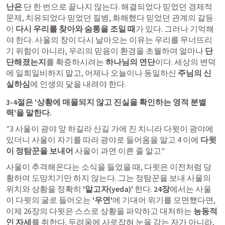
난은
 단 한 번으로 끝나지 않는다. 해결되었다 믿었던 경제적 
문제, 치유되었다 믿었던 질병, 화해했다 믿었던 관계의 갈등
이 
다시 우리를 찾아와 숨통을 조일 때
가 있다. 그러나 기억해
야 한다. 사울의 창이 다시 날아오는 이유는 우리를 무너뜨리
기 위함이 아니라, 우리의 믿음이 환경을 초월하여 얼마나 
단
단해졌는지
를 확증하시려는 
하나님의 연단
이다. 세상의 변덕
에 일희일비하지 말고, 어제나 오늘이나 동일하신 
주님의 신
실하심
에 인생의 닻을 내려야 한다.
3-4절은 '상황에 매몰되지 않고 진실을 확인하는 영적 분별
력'을 말한다.
"3 사울이 광야 앞 하길라 산길 가에 진 치니라 다윗이 광야에 
있더니 사울이 자기를 따라 광야로 들어옴을 알고 4 이에 
다윗
이 정탐꾼을 보내어
 사울이 과연 이른 줄 알고"
사울이 추격해온다는 소식을 들었을 때, 다윗은 이전처럼 당
황하여 도망치기만 하지 않는다. 그는 정탐꾼을 보내 사울의 
위치와 상황을 정확히 
'알고자(yeda)'
 한다. 
24장
에서는 사울
이 다윗의 굴로 들어오는 
'우연'
에 기대어 위기를 모면했다면, 
이제 26장의 다윗은 스스로 상황을 파악하고 대처하는 
능동적
인 자세
를 취한다. 두려움에 사로잡혀 눈을 감는 자가 아니라, 