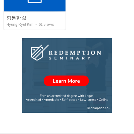
형통한 삶
Hyung Ryul Kim
•
61
views