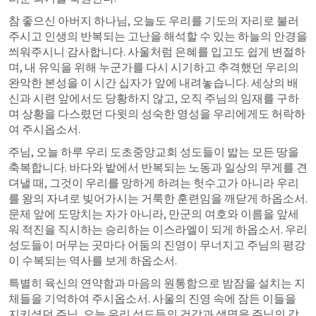
참 좋으신 아버지 하나님, 오늘도 우리를 기도의 자리로 불러
주시고 인생의 반복되는 고난을 해석할 수 있는 하늘의 안경을 
씌워주시니 감사합니다. 사울처럼 은혜를 입고도 쉽게 변절하
며, 내 유익을 위해 누군가를 다시 시기하고 추격했던 우리의 
완악한 본성을 이 시간 십자가 앞에 내려놓습니다. 세상의 배
신과 시련 앞에서도 당황하지 않고, 오직 주님의 임재를 구하
며 상황을 다스렸던 다윗의 성숙한 영성을 우리에게도 허락하
여 주시옵소서.
주님, 오늘 하루 우리 도초중앙교회 성도들이 밟는 모든 땅을 
축복합니다. 바다와 밭에서 반복되는 노동과 일상의 무게를 견
뎌낼 때, 그것이 우리를 망하게 하려는 헛수고가 아니라 우리
를 왕의 자녀로 빚어가시는 거룩한 훈련임을 깨닫게 하옵소서. 
문제 앞에 도망치는 자가 아니라, 만군의 여호와 이름을 앞세
워 적진을 직시하는 승리하는 이스라엘이 되게 하옵소서. 우리 
성도들이 머무는 곳마다 어둠의 진영이 무너지고 주님의 평강
이 수복되는 역사를 보게 하옵소서.
특별히 육신의 연약함과 마음의 원통함으로 밤잠을 설치는 지
체들을 기억하여 주시옵소서. 사울의 진영 속에 잠든 이들을 
지키셨던 주님, 오늘 우리 성도들의 건강과 생명을 주님의 강