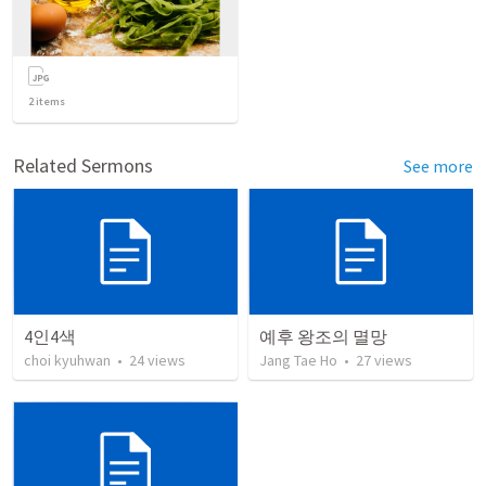
2
items
Related Sermons
See more
4인4색
예후 왕조의 멸망
choi kyuhwan
•
24
views
Jang Tae Ho
•
27
views