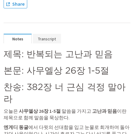
Share
Notes
Transcript
제목: 반복되는 고난과 믿음
본문: 
사무엘상 26장 1-5절
찬송: 382장 너 근심 걱정 말아
라
오늘은 
사무엘상 26장 1-5절
 말씀을 가지고 
고난과 믿음
이란 
제목으로 함께 말씀을 묵상한다. 
엔게디 동굴
에서 다윗의 선대함을 입고 눈물로 회개하며 돌아
갔던 사울이었으나, 시간이 흐르자 그는 다시 살기를 품고 다