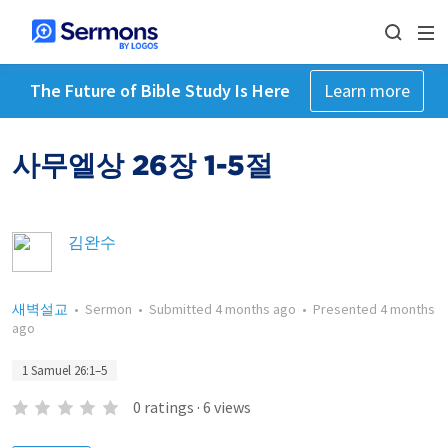
The Future of Bible Study Is Here
Learn more
사무엘상 26장 1-5절
김완수
새벽설교
•
Sermon
•
Submitted
4 months ago
•
Presented
4 months
ago
1 Samuel 26:1–5
0
ratings
·
6
views