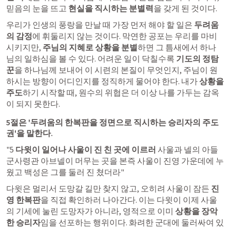
믿음의 눈을 뜨고 
현실을 직시하는 분별력
을 갖게 된 것이다.
우리가 인생의 풍랑을 만날 때 가장 먼저 해야 할 일은 
두려움
의 감정
에 휘둘리지 않는 것이다. 막연한 공포는 우리를 마비
시키지만, 
주님의 지혜로 상황을 분별
하면 그 틈새에서 하나
님의 일하심을 볼 수 있다. 어려운 일이 닥칠수록 
기도의 정탐
꾼
을 하나님께 보내어 이 시련의 본질이 무엇인지, 주님이 원
하시는 방향이 어디인지를 정직하게 물어야 한다. 내가 
상황을 
주도
하기 시작할 때, 원수의 위협은 더 이상 나를 가두는 감옥
이 되지 못한다.
5절은 '두려움의 한복판을 정면으로 직시하는 승리자의 주도
권'을 말한다.
"5 
다윗이 일어나 사울이 진 친 곳에 이르러
 사울과 넬의 아들 
군사령관 아브넬이 머무는 곳을 본즉 사울이 진영 가운데에 누
웠고 백성은 그를 둘러 진 쳤더라"
다윗은 멀리서 도망갈 길만 찾지 않고, 오히려 사울이 잠든 
진
영 한복판
을 직접 확인하러 나아간다. 이는 다윗이 이제 사울
의 기세에 눌린 도망자가 아니라, 영적으로 이미 
상황을 장악
한 승리자
임을 선포하는 행위이다. 화려한 군대에 둘러싸여 있