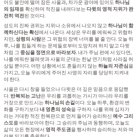
어도 불안에 떨며 잠든 사울과, 차가운 광야에 있어도 
하나님
의 임재
를 확신하며 적진을 내려다보는 
다윗의 영적 지위가 완
전히 역전
된 것이다.
성도의 진짜 권위는 지위나 소유에서 나오지 않고 
하나님이 함
께하신다는 확신
에서 나온다. 세상은 우리를 에워싸고 위협하
지만, 
성령의 사람
은 그 위협의 장벽 너머를 볼 줄 안다. 오늘 하
루, 나를 힘들게 하는 문제들로부터 도망치려 하지 말고 다윗
처럼 그 
중심을 정면으로 바라보자.
 내가 주님 편에 서 있다면, 
나를 에워싼 블레셋과 사울의 군대는 한낱 연기처럼 사라질 허
상일 뿐이다. 어떤 상황에서도 흔들리지 않는 
하늘의 자존심
을 
가지고, 오늘 우리에게 주어진 사명의 자리를 당당히 지켜내
야 한다.
사울은 다시 창을 들었으나 다윗은 더 깊은 믿음으로 응답했
다. 
반복되는 고난
은 우리를 괴롭히는 가시가 아니라 우리를 
거장으로 만드시는 
하나님의 손길
이다. 오늘 하루, 환경의 변
화를 구하기보다 
내 영혼의 성숙
을 구하자. 나를 위해 십자가
라는 거대한 적진 한복판으로 먼저 들어가 승리하신 
예수 그리
스도
를 바라보아야 한다. 그 승리의 주님과 동행하며, 오늘도 
삶의 모든 현장에서 
영적 주도권
을 행사하며 승리하는 저와 여
러분 되기를 축원한다.