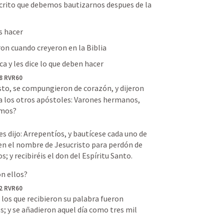
crito que debemos bautizarnos despues de la 
s hacer
ron cuando creyeron en la Biblia
ca y les dice lo que deben hacer
38 RVR60
esto, se compungieron de corazón, y dijeron 
 a los otros apóstoles: Varones hermanos, 
mos? 

es dijo: Arrepentíos, y bautícese cada uno de 
en el nombre de Jesucristo para perdón de 
s; y recibiréis el don del Espíritu Santo.
on ellos?
42 RVR60
, los que recibieron su palabra fueron 
; y se añadieron aquel día como tres mil 

