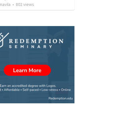
navila
•
802
views