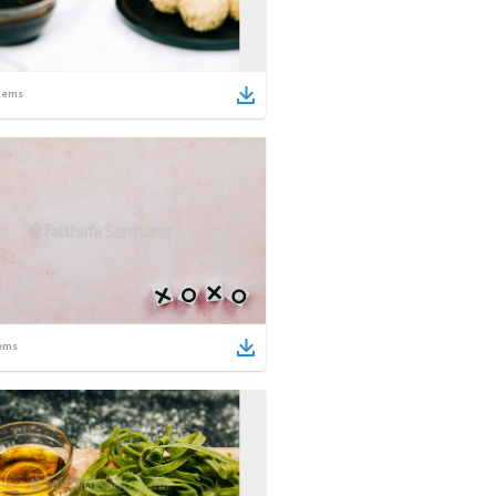
tems
ems