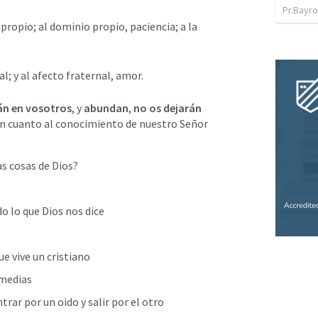
Pr.Bayro
ropio; al dominio propio, paciencia; a la 
al; y al afecto fraternal, amor.

tán en vosotros
, y 
abundan
, 
no os dejarán 
en cuanto al conocimiento de nuestro Señor 
s cosas de Dios?
o lo que Dios nos dice
ue vive un cristiano
medias
rar por un oido y salir por el otro