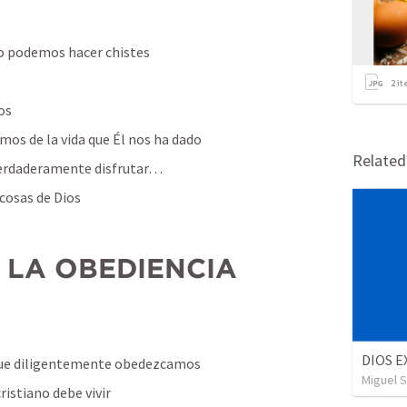
no podemos hacer chistes
2
it
os
emos de la vida que Él nos ha dado
Relate
 verdaderamente disfrutar…
 cosas de Dios
N LA OBEDIENCIA
DIOS E
 que diligentemente obedezcamos
Miguel 
ristiano debe vivir