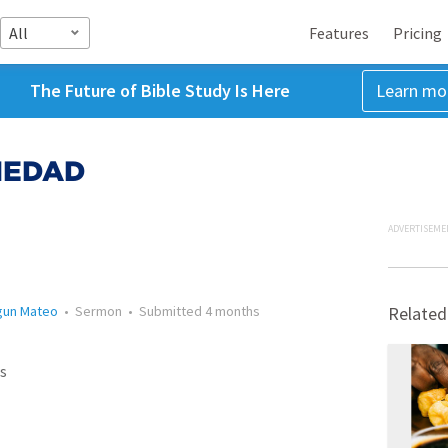
All
Features
Pricing
The Future of Bible Study Is Here
Learn mo
IEDAD
ADVERTISEME
egun Mateo
•
Sermon
•
Submitted
4 months
Related
s