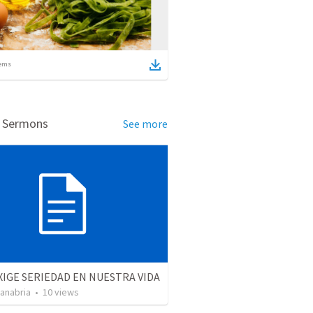
ems
d Sermons
See more
XIGE SERIEDAD EN NUESTRA VIDA
Sanabria
•
10
views