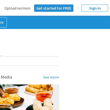
Upload sermon
Get started for FREE
Sign in
re
NT
 Media
See more