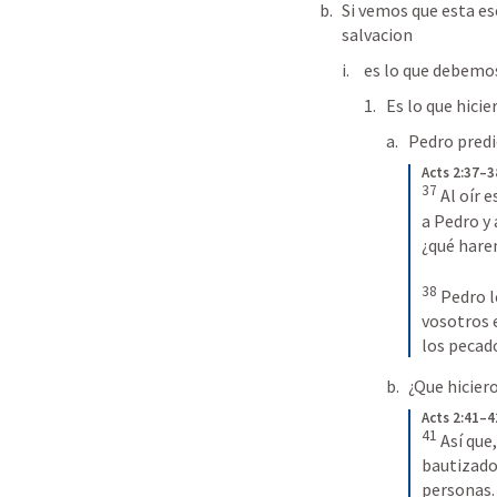
Si vemos que esta es
salvacion
es lo que debemo
Es lo que hicie
Pedro predi
Acts 2:37–
37
 Al oír 
a Pedro y
¿qué hare
38
 Pedro l
vosotros 
los pecado
¿Que hicier
Acts 2:41–
41
 Así que
bautizados
personas. 