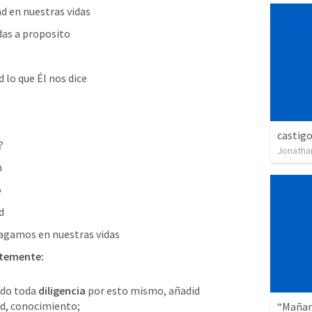
d en nuestras vidas
das a proposito
lo que Él nos dice
castig
?
Jonathan
n
o
d
hagamos en nuestras vidas
ntemente:
do toda 
diligencia
 por esto mismo, añadid 
tud, conocimiento;

“Mañan