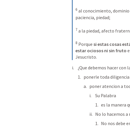
6
 al conocimiento, dominio p
paciencia, piedad;

7
 a la piedad, afecto fratern
8
 Porque 
si estas cosas es
estar ociosos ni sin fruto
 
Jesucristo.
¿Que debemos hacer con la
ponerle toda diligencia
poner atencion a tod
Su Palabra
es la manera q
No lo hacemos a 
No nos debe ent