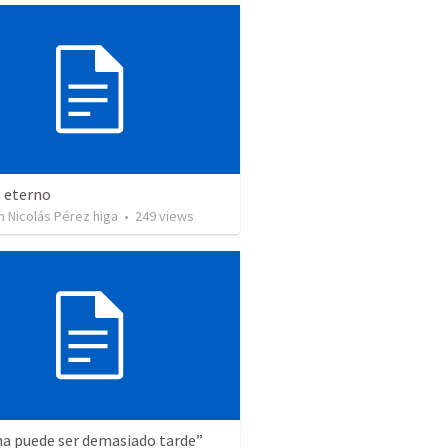
o eterno
 Nicolás Pérez higa
•
249
views
a puede ser demasiado tarde”