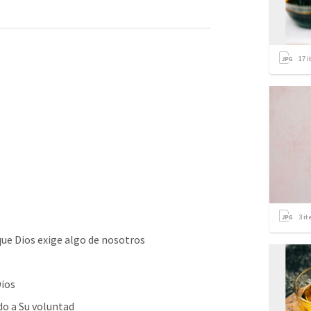
17
i
3
it
ue Dios exige algo de nosotros
Dios
rdo a Su voluntad