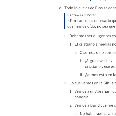
Todo lo que es de Dios se de
Hebrews 2:1 RVR60
1
 Por tanto, es necesario q
que hemos oído, no sea que
Debemos ser diligentes co
El cristiano a medias no
O somos o no somo
¿Alguna vez haz e
cristiano y ese es
¿Vemos esto en la
Lo que vemos en la Biblia 
Vemos a un Abraham que 
conocia
Vemos a David que fue c
No habia vuelta atra