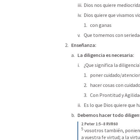
Dios nos quiere mediocrida
Dios quiere que vivamos vi
con ganas
Que tomemos con seriedad 
Enseñanza:
La diligencia es necesaria:
¿Que significa la diligencia
poner cuidado/atencio
hacer cosas con cuidad
Con Prontitud y Agilida
Es lo que Dios quiere que 
Debemos hacer todo dilige
2 Peter 1:5–8 RVR60
5
 vosotros también, ponien
a vuestra fe virtud; a la vir