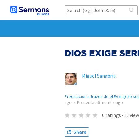
DIOS EXIGE SER
Miguel Sanabria
Predicacion a traves de el Evangelio s
ago
•
Presented
6 months ago
0
ratings
·
12
view
Share