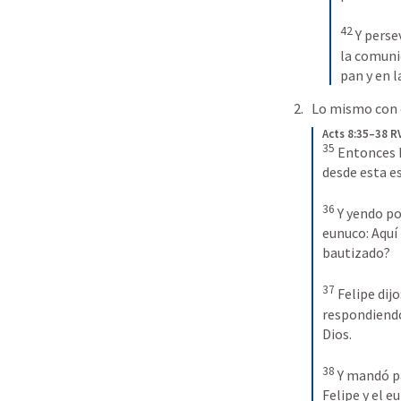
42
 Y perse
la comuni
pan y en l
Lo mismo con 
Acts 8:35–38 R
35
 Entonces 
desde esta es
36
 Y yendo po
eunuco: Aquí 
bautizado? 

37
 Felipe dij
respondiendo,
Dios. 

38
 Y mandó pa
Felipe y el e