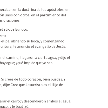
veraban en la doctrina de los apóstoles, en 
ón unos con otros, en el partimiento del 
as oraciones.
el etiope Eunuco:
VR60
Felipe, abriendo su boca, y comenzando 
critura, le anunció el evangelio de Jesús. 

r el camino, llegaron a cierta agua, y dijo el 
hay agua; ¿qué impide que yo sea 
o: Si crees de todo corazón, bien puedes. Y 
 dijo: Creo que Jesucristo es el Hijo de 
rar el carro; y descendieron ambos al agua, 
unuco, y le bautizó.