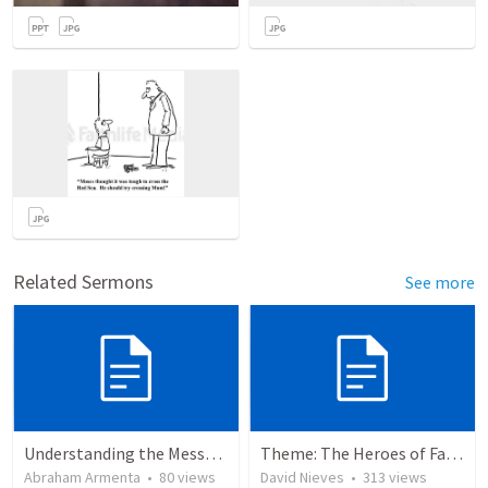
Related Sermons
See more
Understanding the Message About Jesus
Theme: The Heroes of Faith and You
Abraham Armenta
•
80
views
David Nieves
•
313
views