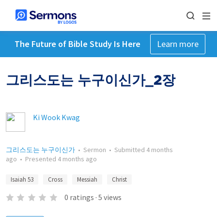
The Future of Bible Study Is Here
Learn more
그리스도는 누구이신가_2장
Ki Wook Kwag
그리스도는 누구이신가
•
Sermon
•
Submitted
4 months
ago
•
Presented
4 months ago
Isaiah 53
Cross
Messiah
Christ
0
ratings
·
5
views