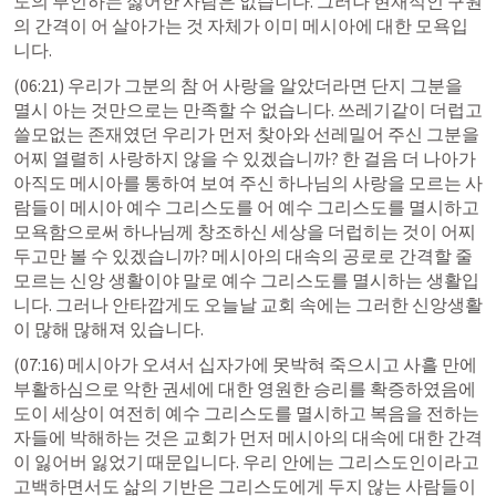
도의 부인하는 싫어한 사람은 없습니다. 그러나 현재적인 구원
의 간격이 어 살아가는 것 자체가 이미 메시아에 대한 모욕입
니다.
(06:21) 우리가 그분의 참 어 사랑을 알았더라면 단지 그분을 
멸시 아는 것만으로는 만족할 수 없습니다. 쓰레기같이 더럽고 
쓸모없는 존재였던 우리가 먼저 찾아와 선레밀어 주신 그분을 
어찌 열렬히 사랑하지 않을 수 있겠습니까? 한 걸음 더 나아가 
아직도 메시아를 통하여 보여 주신 하나님의 사랑을 모르는 사
람들이 메시아 예수 그리스도를 어 예수 그리스도를 멸시하고 
모욕함으로써 하나님께 창조하신 세상을 더럽히는 것이 어찌 
두고만 볼 수 있겠습니까? 메시아의 대속의 공로로 간격할 줄 
모르는 신앙 생활이야 말로 예수 그리스도를 멸시하는 생활입
니다. 그러나 안타깝게도 오늘날 교회 속에는 그러한 신앙생활
이 많해 많해져 있습니다.
(07:16) 메시아가 오셔서 십자가에 못박혀 죽으시고 사흘 만에 
부활하심으로 악한 권세에 대한 영원한 승리를 확증하였음에
도이 세상이 여전히 예수 그리스도를 멸시하고 복음을 전하는 
자들에 박해하는 것은 교회가 먼저 메시아의 대속에 대한 간격
이 잃어버 잃었기 때문입니다. 우리 안에는 그리스도인이라고 
고백하면서도 삶의 기반은 그리스도에게 두지 않는 사람들이 