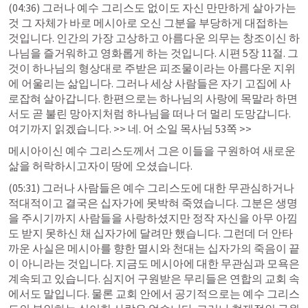
(04:36) 그러나 예수 그리스도 없이도 자신 만만하게 살아가는 
것 그 자체가 바로 메시아로 오신 그분을 부당하게 대접하는 
것입니다. 인간의 가장 고상하고 아름다운 의무는 창조이신 하
나님을 즐거워하고 영화롭게 하는 것입니다. 
시편 5장 11절
. 그
것이 하나님의 형상대로 주받은 피조물이라는 아름다운 지위
에 어울리는 삶입니다. 그러나 세상 사람들은 자기 고집에 사
로잡혀 살아갑니다. 한편으로는 하나님의 사랑에 목말라 하면
서도 곧 불린 망아지처럼 하나님을 떠나 더 멀리 도망갑니다. 
여기까지 읽겠습니다. >> 네. 어 소일 목사님 53쪽 >> 
메시아이신 예수 그리스도께서 그은 이들을 구원하여 새로운 
삶을 허락하시고자이 땅에 오셨습니다.
(05:31) 그러나 사람들은 예수 그리스도에 대한 무관심하거나 
적대적이고 결국은 십자가에 못박혀 죽였습니다. 그분은 생명
을 주시기까지 사람들을 사랑하셨지만 정작 자신을 아무 아낌
도 받지 못하신 채 십자가에 달려만 했습니다. 그런데 더 안타
까운 사실은 메시아를 향한 멸시와 천대는 십자가의 죽음이 끝
이 아니라는 것입니다. 지금도 메시아에 대한 무관심과 모욕은 
계속되고 있습니다. 심지어 구원받은 무리들은 연합의 교회 속
에서도 말입니다. 물론 교회 안에서 공기적으로는 예수 그리스