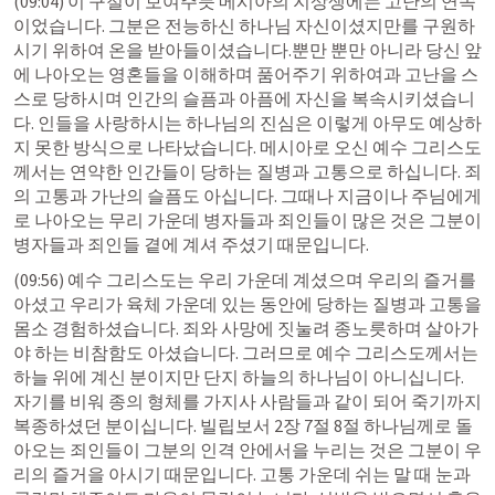
(09:04) 이 구절이 보여주듯 메시아의 지상생에는 고난의 연속
이었습니다. 그분은 전능하신 하나님 자신이셨지만를 구원하
시기 위하여 온을 받아들이셨습니다.뿐만 뿐만 아니라 당신 앞
에 나아오는 영혼들을 이해하며 품어주기 위하여과 고난을 스
스로 당하시며 인간의 슬픔과 아픔에 자신을 복속시키셨습니
다. 인들을 사랑하시는 하나님의 진심은 이렇게 아무도 예상하
지 못한 방식으로 나타났습니다. 메시아로 오신 예수 그리스도
께서는 연약한 인간들이 당하는 질병과 고통으로 하십니다. 죄
의 고통과 가난의 슬픔도 아십니다. 그때나 지금이나 주님에게
로 나아오는 무리 가운데 병자들과 죄인들이 많은 것은 그분이 
병자들과 죄인들 곁에 계셔 주셨기 때문입니다.
(09:56) 예수 그리스도는 우리 가운데 계셨으며 우리의 즐거를 
아셨고 우리가 육체 가운데 있는 동안에 당하는 질병과 고통을 
몸소 경험하셨습니다. 죄와 사망에 짓눌려 종노릇하며 살아가
야 하는 비참함도 아셨습니다. 그러므로 예수 그리스도께서는 
하늘 위에 계신 분이지만 단지 하늘의 하나님이 아니십니다. 
자기를 비워 종의 형체를 가지사 사람들과 같이 되어 죽기까지 
복종하셨던 분이십니다. 
빌립보서 2장 7절
 8절 하나님께로 돌
아오는 죄인들이 그분의 인격 안에서을 누리는 것은 그분이 우
리의 즐거을 아시기 때문입니다. 고통 가운데 쉬는 말 때 눈과 