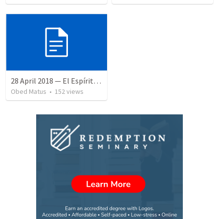
28 April 2018 — El Espíritu Santo y señales del fin
Obed Matus
•
152
views