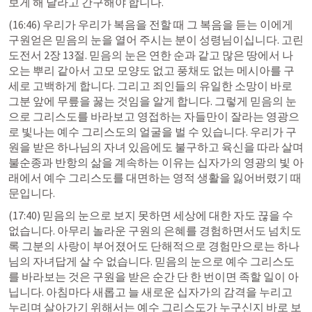
보게 해 달라고 간구해야 합니다.
(16:46) 우리가 우리가 복음을 전할 때 그 복음을 듣는 이에게 
구원얻은 믿음의 눈을 열어 주시는 분이 성령님이십니다. 
고린
도전서 2장 13절
. 믿음의 눈은 연한 순과 같고 많은 땅에서 나
오는 뿌리 같아서 고모 모양도 없고 풍채도 없는 메시아를 구
세로 고백하게 합니다. 그리고 죄인들의 유일한 소망이 바로 
그분 앞에 무릎을 꿇는 것임을 알게 합니다. 그렇게 믿음의 눈
으로 그리스도를 바라보고 영접하는 자들만이 잘라는 영광으
로 빛나는 예수 그리스도의 얼굴을 벌 수 있습니다. 우리가 구
원을 받은 하나님의 자녀 있음에도 불구하고 육신을 따라 살며 
불순종과 반항의 삶을 계속하는 이유는 십자가의 영광의 빛 아
래에서 예수 그리스도를 대면하는 영적 생활을 잃어버렸기 때
문입니다.
(17:40) 믿음의 눈으로 보지 못하면 세상에 대한 자도 끊을 수 
없습니다. 아무리 놀라운 구원의 은혜를 경험하면서도 넘치도
록 그분의 사랑이 부어졌어도 단해적으로 경험만으로는 하나
님의 자녀답게 살 수 없습니다. 믿음의 눈으로 예수 그리스도
를 바라보는 것은 구원을 받은 순간 단 한 번이면 족할 일이 아
닙니다. 아침마다 새롭고 늘 새로운 십자가의 감격을 누리고 
누리며 살아가기 위해서는 예수 그리스도가 누구신지 바로 보