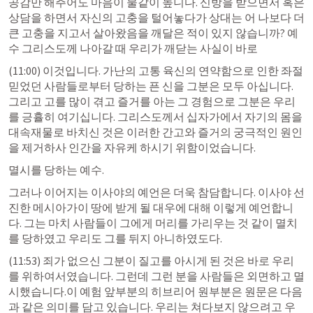
공감만 해주어도 마음이 물같이 높니다. 신방을 받으면서 혹은 
상담을 하면서 자신의 고충을 털어놓다가 상대는 어 나보다 더 
큰 고충을 지고서 살아왔음을 깨달은 적이 있지 않습니까? 예
수 그리스도께 나아갈 때 우리가 깨닫는 사실이 바로
(11:00) 이것입니다. 가난의 고통 육신의 연약함으로 인한 좌절 
믿었던 사람들로부터 당하는 픈 신을 그분은 모두 아십니다. 
그리고 고를 많이 겪고 즐거를 아는 그 경험으로 그분은 우리
를 긍휼히 여기십니다. 그리스도께서 십자가에서 자기의 몸을 
대속재물로 바치신 것은 이러한 간고와 즐거의 궁극적인 원인
을 제거하사 인간을 자유케 하시기 위함이었습니다. 
멸시를 당하는 예수. 
그러나 이어지는 이사야의 예언은 더욱 참담합니다. 이사야 선
진한 메시아가이 땅에 받게 될 대우에 대해 이렇게 예언합니
다. 그는 마치 사람들이 그에게 머리를 가리우는 것 같이 멸치
를 당하였고 우리도 그를 뒤지 아니하였도다.
(11:53) 죄가 없으신 그분이 질고를 아시게 된 것은 바로 우리
를 위하여서였습니다. 그런데 그런 분을 사람들은 외면하고 멸
시했습니다.이 예험 앞부분의 히브리어 원부분은 원문은 다음
과 같은 의미를 담고 있습니다. 우리는 쳐다보지 않으려고 우