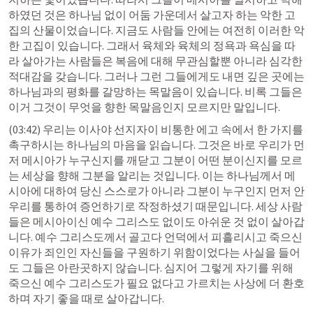
하였던 것은 하나님 없이 어둠 가운데서 살고자 하는 악한 고
집의 산물이었습니다. 지금도 사람들 안에는 여전히 이러한 악
한 고집이 있습니다. 그래서 육체와 육체의 정욕과 욕심을 따
라 살아가는 사람들은 복음에 대해 무관심할뿐 아니라 심각한 
적대감을 갖습니다. 그러나 그런 그들에게도 내면 깊은 곳에는 
하나님과의 평화를 갈망하는 목말음이 있습니다. 비록 그들은 
이거 그것이 무엇을 향한 목말음인지 모르지만 말입니다.
(03:42) 우리는 이사야 선지자이 비통한 에고 속에서 한 가지를 
촉구하시는 하나님의 마음을 읽습니다. 그것은 바로 우리가 먼
저 메시아가 누구신지를 깨닫고 그분이 어떤 분이신지를 모르
는 세상을 향해 그분을 알리는 것입니다. 이는 하나님께서 메
시아에 대하여 당신 스스로가 아니라 그분이 누구인지 먼저 안 
우리를 통하여 증언하기로 작정하셨기 때문입니다. 세상 사람
들은 메시아이신 예수 그리스도 없이도 아쉬운 것 없이 살아갑
니다. 예수 그리스도께서 골고다 언덕에서 피흘리시고 죽으신 
이유가 죄인인 자신들을 구원하기 위함이었다는 사실을 들어
도 그들은 아란곳하지 않습니다. 심지어 그렇게 자기를 위해 
죽으신 예수 그리스도가 필요 없다고 가르치는 사상에 더 환호
하며 자기 좋을 때로 살아갑니다.