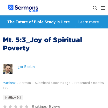
The Future of Bible Study Is Here
Learn more
Mt. 5:3_Joy of Spiritual
Poverty
Igor Bodun
Matthew
•
Sermon
•
Submitted
4 months ago
•
Presented
4 months
ago
Matthew 5:3
0
ratings
·
6
views