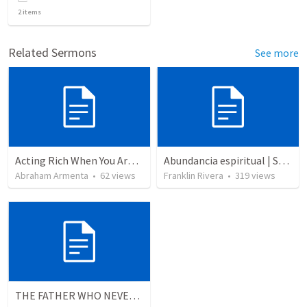
2
items
Related Sermons
See more
Acting Rich When You Are Actually Poor
Abundancia espiritual | Spiritual abundance
Abraham Armenta
•
62
views
Franklin Rivera
•
319
views
THE FATHER WHO NEVER STOPS WAITING