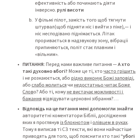
ефективність або починають діяти 
інверсно. 
рулі висоти
У фільмі пілот, замість того щоб тягнути 
штурвал(щоб підняти ніс і вийти з піке),— і 
ніс несподівано піднімається. Літак 
проривається в надзвукову зону, вібрації 
припиняються, політ стає плавним і 
«вільним». 
ПИТАННЯ:
 Перед нами важливе питання — 
А хто 
такі духовно вбогі? 
Може це ті, хто 
часто грішить
і не розкаюється, або 
рідко виконує Божі заповіді
, 
або 
слабо молиться
 чи 
недостатньо читає Боже 
Слов
о? Або ті, кому 
не вистачає можливості і 
бажання
 відвідувати церковні зібрання?…
Відповідь на це питання мені допомогли знайти
авторитетні коментатори Біблії, дослідження 
яких я проглянув 
із блокнотом
 і 
олівцем в руках
. 
Тому я виписав ті СЗ тексти, які вони найчастіше 
приводять для того, щоб пояснити хто такі 
“убогі 