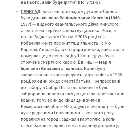
на Нього, а Він буде діяти”
 (Пс. 37:1-5)
.
ПРИКЛАД
:
 Багатим прикладом духовної бідності 
були 
доньки Івана Веніаміновича Каргеля (1849-
1937)
 — видного євангельського діяча минулого 
століття на теренах спочатку царської Росії, а 
потім Радянського Союзу. У 2015 році світ 
побачила книга про життя, діяльність і сімю 
Каргеля. У нього було чотрири доньки, найстарша 
померла ще до революції у 19 віці, друга була 
страчена смертною карою. Дві інші — 
Марія 
Іванівна
 і 
Єлизавета Іванівна.
 Вони були 
заарештовані за антирадянську діяльність у 1936 
році, за один рік до смерті батька, і репресовані 
до табору в Сибір. Після звільнення їм було 
заброрнено повертатися до центральної частини 
країни, тому вони до кінця днів жили в 
Кемеровській обл. — Як згадують очевидці — були 
дуже радісними і ввічливими — кожного року 
поралися на городі, саджали картоплю, а коли 
хтось бажав їм піднести матеріальну допомогу, 