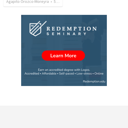
Agapito Orozco-Moreyra
•
5
views