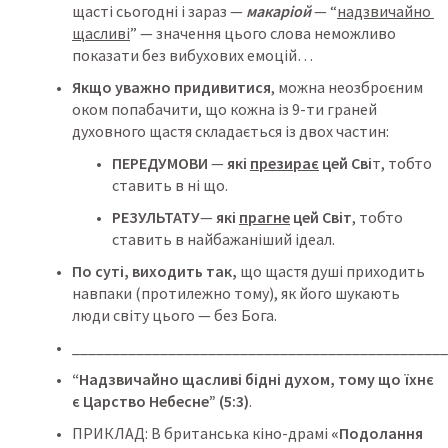
щасті сьогодні і зараз — 
макаріой
 — “
надзвичайно 
щасливі
” — значення цього слова неможливо 
показати без вибухових емоцій…
Якщо уважно придивитися
, можна неозброєним 
оком попабачити, що кожна із 9-ти граней 
духовного щастя складається із двох частин:
ПЕРЕДУМОВИ
 — 
які 
презирає
 цей Сві
т, тобто 
ставить в ні що. 
РЕЗУЛЬТАТУ
— 
які 
прагне
 цей Світ
, тобто 
ставить в найбажаніший ідеал. 
По суті, виходить так,
 що щастя душі приходить 
навпаки (протилежно тому), як його шукають 
люди світу цього — без Бога.
_______________________________________________
“Надзвичайно щасливі бідні духом, тому що їхнє 
є Царство Небесне” (5:3)
.
ПРИКЛАД: В британська кіно-драмі 
«Подолання 