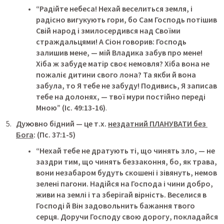
“Радійте небеса! Нехай веселиться земля, і 
радісно вигукують гори, бо Сам Господь потішив 
Свій народ і змилосердився над Своїми 
страждальцями! А Сіон говорив: Господь 
залишив мене, — мій Владика забув про мене! 
Хіба ж забуде матір своє немовля? Хіба вона не 
пожаліє дитини свого лона? Та якби й вона 
забула, то Я тебе не забуду! Подивись, Я записав 
тебе на долонях, — твої мури постійно переді 
Мною”
 (Іс. 49:13-16)
.
Духовно бідний — це т.х. 
нездатний ПЛАНУВАТИ без 
Бога
: (Пс. 37:1-5)
“Нехай тебе не дратують ті, що чинять зло, — не 
заздри тим, що чинять беззаконня, бо, як трава, 
вони незабаром будуть скошені і зівянуть, немов 
зелені пагони. Надійся на Господа і чини добро, 
живи на землі і та зберігай вірність. Веселися в 
Господі й Він задовольнить бажання твого 
серця. Доручи Господу свою дорогу, покладайся 