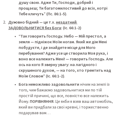
душу свою. Адже Ти, Господи, добрий і 
прощаєш; Ти багатомилостивий до всіх, котрі 
Тебе кличуть”
 (Пс. 86:1-5)
.
Духовно бідний — це т.х. 
нездатний 
ЗАДОВОЛЬНИТИСЯ без Бога
: (Іс. 66:1-2)
“Так говорить Господь: Небо — Мій престол, а 
земля — підніжок Моїм ногам. Який же дім Мені 
побудуєте, і де знайдете місце для Мого 
перебування? Адже усе це створила Моя рука, і 
воно все належить Мені! — говорить Господь. Але 
ось на кого Я зверну увагу: на лагідного і 
скрушеного духом, — на того, хто тремтить над 
Моїм Словом”
(Іс. 66:1-2)
.
Бога неможливо задовольнити
 нічим на землі із 
того, чим бажаємо задовольнитися ми по тій 
простій причині, що все, повністю все належить 
Йому. 
ПОРІВНЯННЯ:
 Це якби я взяв ваш автомобіль, 
який ви придбали за свої кревні, і торжественно 
подарував вам…