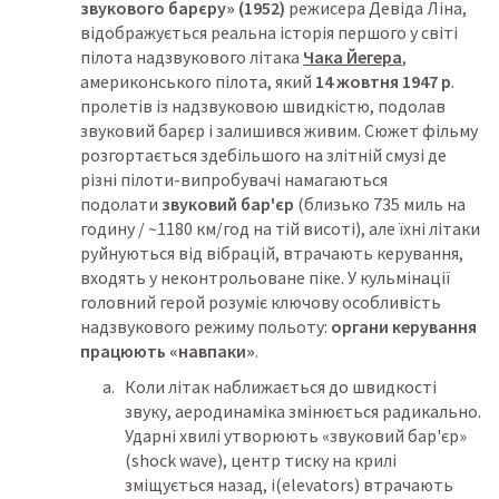
звукового барєру» (1952)
 режисера Девіда Ліна, 
відображується реальна історія першого у світі 
пілота надзвукового літака 
Чака Йегера
, 
америконського пілота, який 
14 жовтня 1947 р
. 
пролетів із надзвуковою швидкістю, подолав 
звуковий барєр і залишився живим. Сюжет фільму 
розгортається здебільшого на злітній смузі де 
різні пілоти-випробувачі намагаються 
подолати 
звуковий бар'єр
 (близько 735 миль на 
годину / ~1180 км/год на тій висоті), але їхні літаки 
руйнуються від вібрацій, втрачають керування, 
входять у неконтрольоване піке. У кульмінації 
головний герой розуміє ключову особливість 
надзвукового режиму польоту: 
органи керування 
працюють «навпаки»
.
Коли літак наближається до швидкості 
звуку, аеродинаміка змінюється радикально. 
Ударні хвилі утворюють «звуковий бар'єр» 
(shock wave), центр тиску на крилі 
зміщується назад, і(elevators) втрачають 