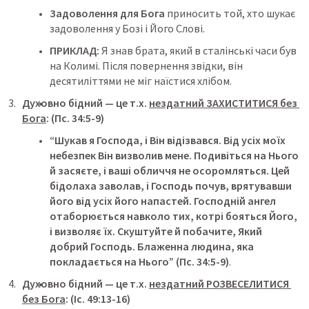
Задоволення для Бога
 приносить той, хто шукає 
задоволення у Бозі і Його Слові.
ПРИКЛАД:
 Я знав брата, який в сталінські часи був 
на Колимі. Після повернення звідки, він 
десятиліттями не міг наїстися хлібом.
Духовно бідний — це т.х. 
нездатний ЗАХИСТИТИСЯ без 
Бога
: (Пс. 34:5-9)
“Шукав я Господа, і Він відізвався. Від усіх моїх 
небезпек Він визволив мене. Подивіться на Нього 
й засяєте, і ваші обличчя не осоромляться. Цей 
бідолаха заволав, і Господь почув, врятувавши 
його від усіх його напастей. Господній ангел 
отаборюється навколо тих, котрі бояться Його, 
і визволяє їх. Скуштуйте й побачите, Який 
добрий Господь. Блаженна людина, яка 
покладається на Нього”
 (Пс. 34:5-9)
.
Духовно бідний — це т.х. 
нездатний РОЗВЕСЕЛИТИСЯ 
без Бога
: (Іс. 49:13-16)