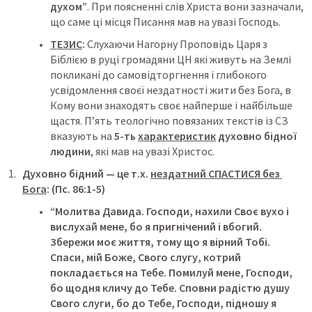
духом”
. При поясненні слів Христа вони зазначали, 
що саме ці місця Писання мав на увазі Господь.
ТЕЗИС
: 
Слухаючи Нагорну Проповідь Царя з 
Біблією в руці громадяни ЦН які живуть на Землі 
покликані до самовідторгнення і глибокого 
усвідомлення своєї нездатності жити без Бога, в 
Кому вони знаходять своє найперше і найбільше 
щастя. П’ять теологічно повязаних текстів із СЗ 
вказують на 
5-ть 
характеристик
 духовно бідної 
людини
, які мав на увазі Христос.
Духовно бідний — це т.х. 
нездатний СПАСТИСЯ без 
Бога
: (Пс. 86:1-5)
“Молитва Давида. Господи, нахили Своє вухо і 
вислухай мене, бо я пригнічений і вбогий. 
Збережи моє життя, тому що я вірний Тобі. 
Спаси, мій Боже, Свого слугу, котрий 
покладається на Тебе. Помилуй мене, Господи, 
бо щодня кличу до Тебе. Сповни радістю душу 
Свого слуги, бо до Тебе, Господи, підношу я 