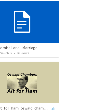
romise Land - Marriage
 Savchuk
•
16
views
0327-alt_for_ham_oswald_chambers