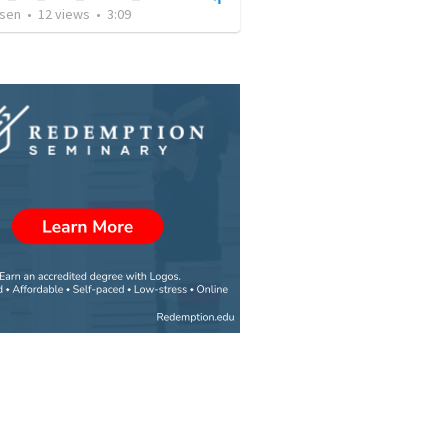
sen
•
12
views
•
3:09