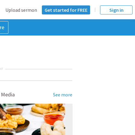
Upload sermon
Get started for FREE
Sign in
re
NT
 Media
See more