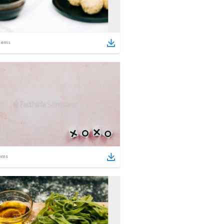
tems
ems