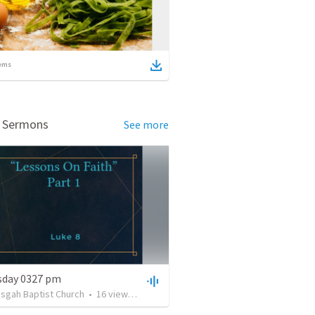
ems
d Sermons
See more
day 0327 pm
isgah Baptist Church
•
16
views
•
33:48