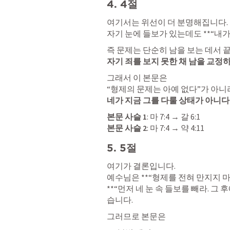
4. 4절
여기서는 위선이 더 분명해집니다.

자기 눈에 들보가 있는데도 **“내가
자기 죄를 보지 못한 채 남을 교정
그래서 이 본문은

네가 지금 그를 다룰 상태가 아니다
본문 사슬 1
: 
마 7:4
 → 
갈 6:1
본문 사슬 2
: 
마 7:4
 → 
약 4:11
5. 5절
여기가 결론입니다.

예수님은 **“형제를 전혀 만지지 마
**“먼저 네 눈 속 들보를 빼라. 그
습니다.
그러므로 본문은