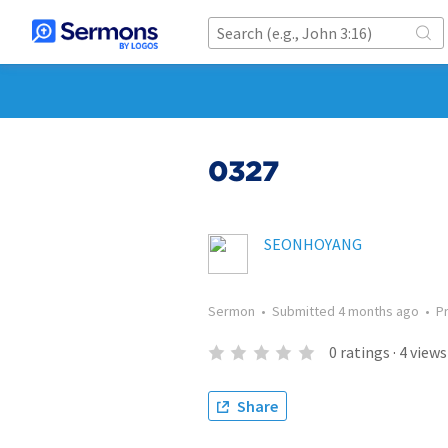
0327
SEONHOYANG
Sermon
•
Submitted
4 months ago
•
P
0
ratings
·
4
views
Share