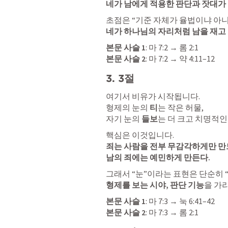
네가 남에게 적용한 판단과 잣대가
네가 하나님의 자리처럼 남을 재고
본문 사슬 1
: 
마 7:2
 → 
롬 2:1
본문 사슬 2
: 
마 7:2
 → 
약 4:11–12
3. 3절
여기서 비유가 시작됩니다.

형제의 눈의 
티
는 작은 허물,

자기 눈의 
들보
는 더 크고 치명적인
죄는 사람을 전부 무감각하게만 만드
남의 죄에는 예민하게 만든다.
형제를 보는 시야, 판단 기능
을 가
본문 사슬 1
: 
마 7:3
 → 
눅 6:41–42
본문 사슬 2
: 
마 7:3
 → 
롬 2:1