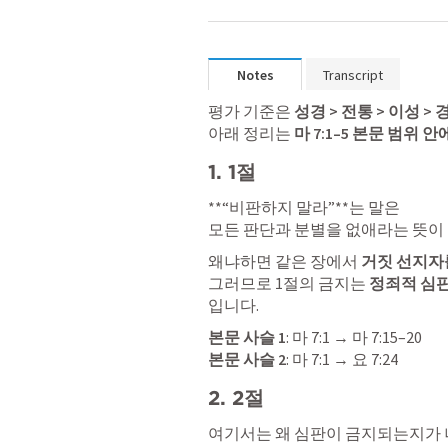
Notes
Transcript
평가 기준은 
성경 > 전통 > 이성 > 
아래 정리는 
마 7:1–5
 본문 범위 
1. 1절
**“비판하지 말라”**는 말은

모든 판단과 분별을 없애라는 뜻이
왜냐하면 같은 장에서 
거짓 선지자
그러므로 1절의 금지는 
정죄적 심
입니다.
본문 사슬 1
: 
마 7:1
 → 
마 7:15–20
본문 사슬 2
: 
마 7:1
 → 
요 7:24
2. 2절