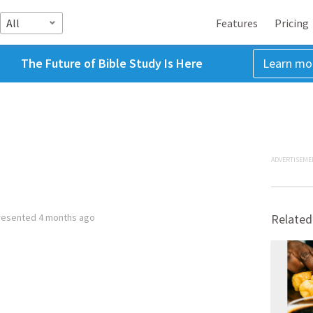
All
Features
Pricing
The Future of Bible Study Is Here
Learn mo
ADVERTISEME
resented
4 months ago
Related