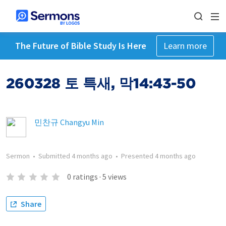
The Future of Bible Study Is Here
Learn more
260328 토 특새, 막14:43-50
민찬규 Changyu Min
Sermon
•
Submitted
4 months ago
•
Presented
4 months ago
0
ratings
·
5
views
Share