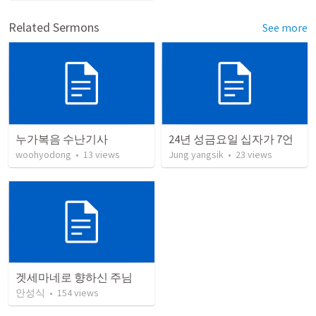
Related Sermons
See more
누가복음 수난기사
24년 성금요일 십자가 7언
woohyodong
•
13
views
Jung yangsik
•
23
views
겟세마네로 향하신 주님
안성식
•
154
views