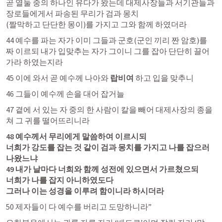
곧 열둘 중의 하나인 유다가 왔는데 대제사장들과 서기관들과 
장로들에게서 파송된 무리가 검과 몽치

(짤막하고 단단한 몽이)를 가지고 그와 함께 하였더라 
44 예수를 파는 자가 이미 그들과 군호(군인 끼리 짠 암호)를 
짜 이르되 내가 입맞추는 자가 그이니 그를 잡아 단단히 끌어 
가라 하였는지라 
45 이에 와서 곧 예수께 나아와 
랍비여 
하고 입을 맞추니 
46 그들이 예수께 손을 대어 잡거늘 
47 곁에 서 있는 자 중의 한 사람이 칼을 빼어 대제사장의 종을 
쳐 그 귀를 떨어뜨리니라 
48 예수께서 무리에게 말씀하여 이르시되 

너희가 강도를 잡는 것 같이 검과 몽치를 가지고 나를 잡으러 
나왔느냐 

49 내가 날마다 너희와 함께 성전에 있으면서 가르쳤으되 

너희가 나를 잡지 아니하였도다 

그러나 이는 성경을 이루려 함이니라 하시더라 
50 제자들이 다 예수를 버리고 도망하니라” 