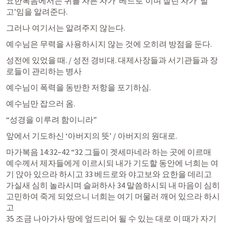
요한복음에서는 귀를 자른 자가 ‘베드로’이며 잘린 자가 ‘말
고’임을 알려준다.
그러나 여기서는 알려주지 않는다.
예수님은 무력을 사용하시지 않는 것에 오히려 방점을 둔다.
성전에 있었을 때. / 성전 경비대. 대제사장들과 서기관들과 장
로들이 관리하는 병사
예수님이 폭력을 동반한 저항을 포기하심.
예수님만 잡으러 옴.
“성경을 이루려 함이니라”
앞에서 기도하신 ‘아버지의 뜻’ / 아버지의 원대로.
마가복음 14:32–42
 “32 그들이 겟세마네라 하는 곳에 이르매 
예수께서 제자들에게 이르시되 내가 기도할 동안에 너희는 여
기 앉아 있으라 하시고 33 베드로와 야고보와 요한을 데리고 
가실새 심히 놀라시며 슬퍼하사 34 말씀하시되 내 마음이 심히 
고민하여 죽게 되었으니 너희는 여기 머물러 깨어 있으라 하시
고 

35 조금 나아가사 땅에 엎드리어 될 수 있는 대로 이 때가 자기