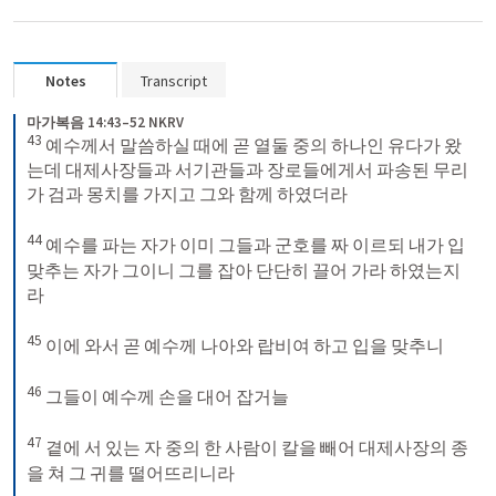
Notes
Transcript
마가복음 14:43–52 NKRV
43
 예수께서 말씀하실 때에 곧 열둘 중의 하나인 유다가 왔
는데 대제사장들과 서기관들과 장로들에게서 파송된 무리
가 검과 몽치를 가지고 그와 함께 하였더라 

44
 예수를 파는 자가 이미 그들과 군호를 짜 이르되 내가 입
맞추는 자가 그이니 그를 잡아 단단히 끌어 가라 하였는지
라 

45
 이에 와서 곧 예수께 나아와 랍비여 하고 입을 맞추니 

46
 그들이 예수께 손을 대어 잡거늘 

47
 곁에 서 있는 자 중의 한 사람이 칼을 빼어 대제사장의 종
을 쳐 그 귀를 떨어뜨리니라 
