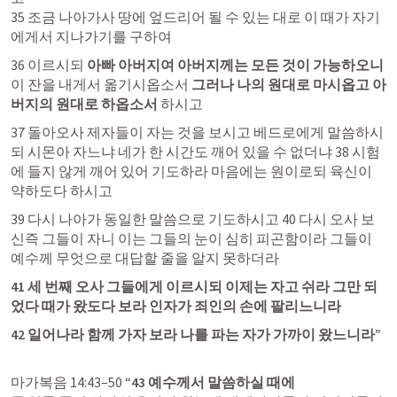
35 조금 나아가사 땅에 엎드리어 될 수 있는 대로 이 때가 자기
에게서 지나가기를 구하여 
36 이르시되 
아빠 아버지여 아버지께는 모든 것이 가능하오니
이 잔을 내게서 옮기시옵소서 
그러나 나의 원대로 마시옵고 아
버지의 원대로 하옵소서 
하시고 
37 돌아오사 제자들이 자는 것을 보시고 베드로에게 말씀하시
되 시몬아 자느냐 네가 한 시간도 깨어 있을 수 없더냐 38 시험
에 들지 않게 깨어 있어 기도하라 마음에는 원이로되 육신이 
약하도다 하시고 
39 다시 나아가 동일한 말씀으로 기도하시고 40 다시 오사 보
신즉 그들이 자니 이는 그들의 눈이 심히 피곤함이라 그들이 
예수께 무엇으로 대답할 줄을 알지 못하더라 
41 세 번째 오사 그들에게 이르시되 이제는 자고 쉬라 그만 되
었다 때가 왔도다 보라 인자가 죄인의 손에 팔리느니라 
42 일어나라 함께 가자 보라 나를 파는 자가 가까이 왔느니라” 
마가복음 14:43–50
 “
43 예수께서 말씀하실 때에 