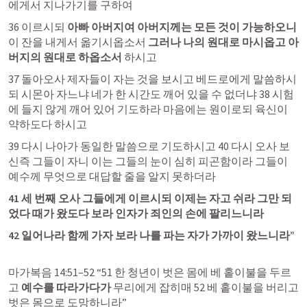
에게서 지나가기를 구하여 
36 이르시되 
아빠 아버지여 아버지께는 모든 것이 가능하오니
이 잔을 내게서 옮기시옵소서 
그러나 나의 원대로 마시옵고 아
버지의 원대로 하옵소서 
하시고 
37 돌아오사 제자들이 자는 것을 보시고 베드로에게 말씀하시
되 시몬아 자느냐 네가 한 시간도 깨어 있을 수 없더냐 38 시험
에 들지 않게 깨어 있어 기도하라 마음에는 원이로되 육신이 
약하도다 하시고 
39 다시 나아가 동일한 말씀으로 기도하시고 40 다시 오사 보
신즉 그들이 자니 이는 그들의 눈이 심히 피곤함이라 그들이 
예수께 무엇으로 대답할 줄을 알지 못하더라 
41 세 번째 오사 그들에게 이르시되 이제는 자고 쉬라 그만 되
었다 때가 왔도다 보라 인자가 죄인의 손에 팔리느니라 
42 일어나라 함께 가자 보라 나를 파는 자가 가까이 왔느니라” 
마가복음 14:51–52
 “51 한 청년이 벗은 몸에 베 홑이불을 두르
고 
예수를 따라가다가 
무리에게 잡히매 52 베 홑이불을 버리고 
벗은 몸으로 도망하니라” 