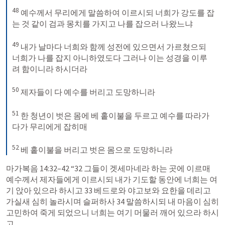
48
 예수께서 무리에게 말씀하여 이르시되 너희가 강도를 잡
는 것 같이 검과 몽치를 가지고 나를 잡으러 나왔느냐 

49
 내가 날마다 너희와 함께 성전에 있으면서 가르쳤으되 
너희가 나를 잡지 아니하였도다 그러나 이는 성경을 이루
려 함이니라 하시더라 

50
 제자들이 다 예수를 버리고 도망하니라 

51
 한 청년이 벗은 몸에 베 홑이불을 두르고 예수를 따라가
다가 무리에게 잡히매 

52
 베 홑이불을 버리고 벗은 몸으로 도망하니라
마가복음 14:32–42
 “32 그들이 겟세마네라 하는 곳에 이르매 
예수께서 제자들에게 이르시되 내가 기도할 동안에 너희는 여
기 앉아 있으라 하시고 33 베드로와 야고보와 요한을 데리고 
가실새 심히 놀라시며 슬퍼하사 34 말씀하시되 내 마음이 심히 
고민하여 죽게 되었으니 너희는 여기 머물러 깨어 있으라 하시
고 
