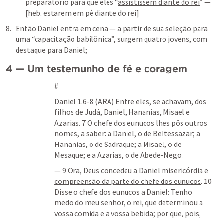
preparatório para que eles “
assistissem diante do rei
” — 
[heb. estarem em pé diante do rei]
Então Daniel entra em cena — a partir de sua seleção para 
uma “capacitação babilônica”, surgem quatro jovens, com 
destaque para Daniel;
4 — Um testemunho de fé e coragem
#
Daniel 1.6-8
 (ARA) Entre eles, se achavam, dos 
filhos de Judá, Daniel, Hananias, Misael e 
Azarias. 7 O chefe dos eunucos lhes pôs outros 
nomes, a saber: a Daniel, o de Beltessazar; a 
Hananias, o de Sadraque; a Misael, o de 
Mesaque; e a Azarias, o de Abede-Nego. 
— 9 Ora, 
Deus concedeu a Daniel misericórdia e 
compreensão da parte do chefe dos eunucos
. 10 
Disse o chefe dos eunucos a Daniel: Tenho 
medo do meu senhor, o rei, que determinou a 
vossa comida e a vossa bebida; por que, pois, 