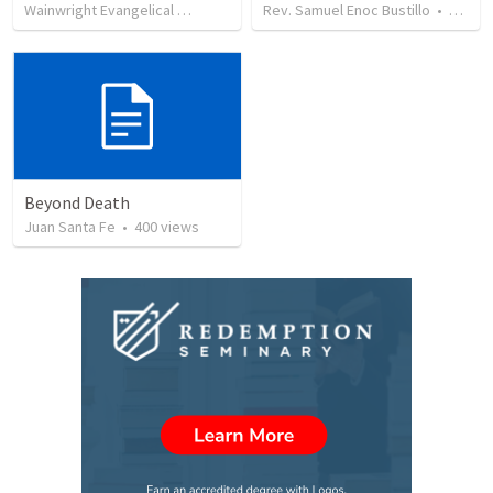
Wainwright Evangelical Free Church
•
Rev. Samuel Enoc Bustillo
99
views
•
35:18
•
450
vi
Beyond Death
Juan Santa Fe
•
400
views