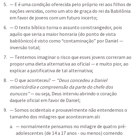
— E é uma condição oferecida pelo próprio rei aos filhos de 
nações vencidas, como um ato de graça do rei da Babilônia 
em favor de jovens com um futuro incerto;
— O texto bíblico torna o assunto constrangedor, pois 
aquilo que seria a maior honraria (do ponto de vista 
babilònico) é visto como “contaminação” por Daniel — 
inversão total;
— Tentemos imaginar o risco que esses jovens correram ao 
propor uma dieta alternativa ao oficial — e muito pior, ao 
explicar a justificativa de tal alternativa;
— O que aconteceu? — 
“Deus concedeu a Daniel 
misericórdia e compreensão da parte do chefe dos 
eunucos”
 — ou seja, Deus interviu abrindo o coração 
daquele oficial em favor de Daniel;
— Somos ocidentais e provavelmente não entendemos o 
tamanho dos milagres que aconteceram ali:
— normalmente pensamos no milagre de quatro pré-
adolescentes (de 14 a 17 anos - ou menos) comendo 