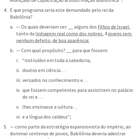
Avançado de Capacitação & Doutrinação Babilônica”?
E que programa seria este demandado pelo rei da 
Babilônia? 
— Os quais deveriam ser: __ alguns dos 
filhos de Israel
, 
tanto da 
linhagem real como dos nobres
, 4 
jovens sem 
nenhum defeito
, 
de boa aparência;
— Com qual propósito? __ para que fossem: 
“instruídos em toda a sabedoria, 
doutos em ciência… 
versados no conhecimento e… 
que fossem competentes para assistirem no palácio 
do rei e… 
lhes ensinasse a cultura… 
e a língua dos caldeus”;
— como parte da estratégia expansionista do império, ao 
dominar centenas de povos, Babilônia deveria adestrar 