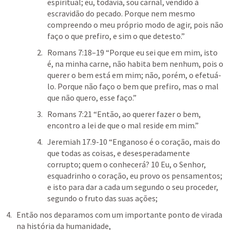
espiritual; eu, todavia, sou carnal, vendido à 
escravidão do pecado. Porque nem mesmo 
compreendo o meu próprio modo de agir, pois não 
faço o que prefiro, e sim o que detesto.” 
Romans 7:18–19
 “Porque eu sei que em mim, isto 
é, na minha carne, não habita bem nenhum, pois o 
querer o bem está em mim; não, porém, o efetuá-
lo. Porque não faço o bem que prefiro, mas o mal 
que não quero, esse faço.” 
Romans 7:21
 “Então, ao querer fazer o bem, 
encontro a lei de que o mal reside em mim.” 
Jeremiah 17.9-10
 “Enganoso é o coração, mais do 
que todas as coisas, e desesperadamente 
corrupto; quem o conhecerá? 10 Eu, o Senhor, 
esquadrinho o coração, eu provo os pensamentos; 
e isto para dar a cada um segundo o seu proceder, 
segundo o fruto das suas ações;
Então nos deparamos com um importante ponto de virada 
na história da humanidade,  