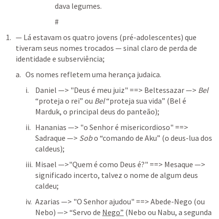
dava legumes.
#
— Lá estavam os quatro jovens (pré-adolescentes) que 
tiveram seus nomes trocados — sinal claro de perda de 
identidade e subserviência;
Os nomes refletem uma herança judaica. 
Daniel —> "Deus é meu juiz" ==> Beltessazar —> 
Bel
“proteja o rei” ou 
Bel
 “proteja sua vida” (Bel é 
Marduk, o principal deus do panteão);
Hananias —> "o Senhor é misericordioso" ==> 
Sadraque —> 
Sob
 o “comando de Aku” (o deus-lua dos 
caldeus);
Misael —>"Quem é como Deus é?" ==> Mesaque —> 
significado incerto, talvez o nome de algum deus 
caldeu;
Azarias —> "O Senhor ajudou" ==> Abede-Nego (ou 
Nebo) —> “Servo de 
Nego”
 (Nebo ou Nabu, a segunda 