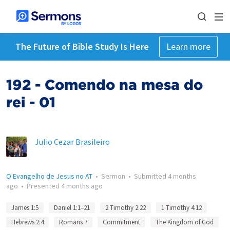
The Future of Bible Study Is Here
Learn more
192 - Comendo na mesa do
rei - 01
Julio Cezar Brasileiro
O Evangelho de Jesus no AT
•
Sermon
•
Submitted
4 months
ago
•
Presented
4 months ago
James 1:5
Daniel 1:1–21
2 Timothy 2:22
1 Timothy 4:12
Hebrews 2:4
Romans 7
Commitment
The Kingdom of God