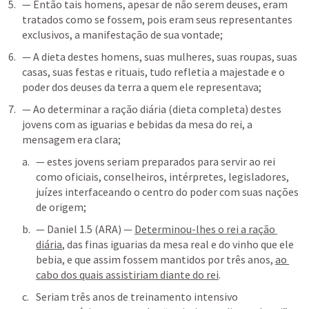
— Então tais homens, apesar de não serem deuses, eram 
tratados como se fossem, pois eram seus representantes 
exclusivos, a manifestação de sua vontade;
— A dieta destes homens, suas mulheres, suas roupas, suas 
casas, suas festas e rituais, tudo refletia a majestade e o 
poder dos deuses da terra a quem ele representava;
— Ao determinar a ração diária (dieta completa) destes 
jovens com as iguarias e bebidas da mesa do rei, a 
mensagem era clara;
— estes jovens seriam preparados para servir ao rei 
como oficiais, conselheiros, intérpretes, legisladores, 
juízes interfaceando o centro do poder com suas nações 
de origem;
— 
Daniel 1.5
 (ARA) — 
Determinou-lhes o rei a ração 
diária
, das finas iguarias da mesa real e do vinho que ele 
bebia, e que assim fossem mantidos por três anos, 
ao 
cabo dos quais assistiriam diante do rei
.
Seriam três anos de treinamento intensivo 