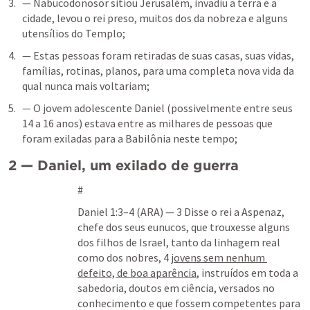
— Nabucodonosor sitiou Jerusalém, invadiu a terra e a 
cidade, levou o rei preso, muitos dos da nobreza e alguns 
utensílios do Templo;
— Estas pessoas foram retiradas de suas casas, suas vidas, 
famílias, rotinas, planos, para uma completa nova vida da 
qual nunca mais voltariam;
— O jovem adolescente Daniel (possivelmente entre seus 
14 a 16 anos) estava entre as milhares de pessoas que 
foram exiladas para a Babilônia neste tempo;
2 — Daniel, um exilado de guerra
#
Daniel 1:3–4
 (ARA) — 3 Disse o rei a Aspenaz, 
chefe dos seus eunucos, que trouxesse alguns 
dos filhos de Israel, tanto da linhagem real 
como dos nobres, 4 
jovens sem nenhum 
defeito, de boa aparência
, instruídos em toda a 
sabedoria, doutos em ciência, versados no 
conhecimento e que fossem competentes para 