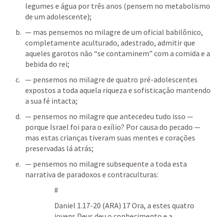
legumes e água por três anos (pensem no metabolismo 
de um adolescente);
— mas pensemos no milagre de um oficial babilônico, 
completamente aculturado, adestrado, admitir que 
aqueles garotos não “se contaminem” com a comida e a 
bebida do rei;
— pensemos no milagre de quatro pré-adolescentes 
expostos a toda aquela riqueza e sofisticação mantendo 
a sua fé intacta;
— pensemos no milagre que antecedeu tudo isso — 
porque Israel foi para o exílio? Por causa do pecado — 
mas estas crianças tiveram suas mentes e corações 
preservadas lá atrás;
— pensemos no milagre subsequente a toda esta 
narrativa de paradoxos e contraculturas:
#
Daniel 1.17-20
 (ARA) 17 Ora, a estes quatro 
jovens Deus deu o conhecimento e a 