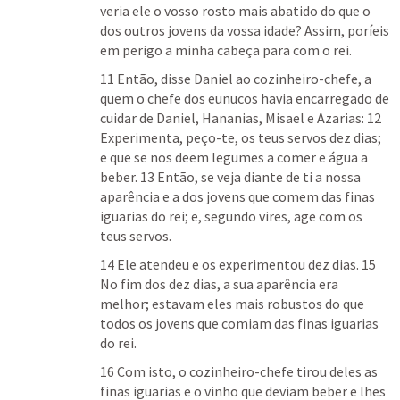
veria ele o vosso rosto mais abatido do que o 
dos outros jovens da vossa idade? Assim, poríeis 
em perigo a minha cabeça para com o rei. 
11 Então, disse Daniel ao cozinheiro-chefe, a 
quem o chefe dos eunucos havia encarregado de 
cuidar de Daniel, Hananias, Misael e Azarias: 12 
Experimenta, peço-te, os teus servos dez dias; 
e que se nos deem legumes a comer e água a 
beber. 13 Então, se veja diante de ti a nossa 
aparência e a dos jovens que comem das finas 
iguarias do rei; e, segundo vires, age com os 
teus servos. 
14 Ele atendeu e os experimentou dez dias. 15 
No fim dos dez dias, a sua aparência era 
melhor; estavam eles mais robustos do que 
todos os jovens que comiam das finas iguarias 
do rei. 
16 Com isto, o cozinheiro-chefe tirou deles as 
finas iguarias e o vinho que deviam beber e lhes 