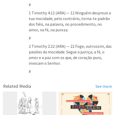
#
1 Timothy 4:12
 (ARA) — 12 Ninguém despreze a 
tua mocidade; pelo contrário, torna-te padrão 
dos fiéis, na palavra, no procedimento, no 
amor, na fé, na pureza.
#
2 Timothy 2:22
 (ARA) — 22 Foge, outrossim, das 
paixões da mocidade. Segue a justiça, a fé, o 
amor e a paz com os que, de coração puro, 
invocam o Senhor.
#
Related Media
See more