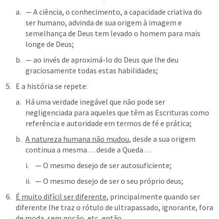
— A ciência, o conhecimento, a capacidade criativa do 
ser humano, advinda de sua origem à imagem e 
semelhança de Deus tem levado o homem para mais 
longe de Deus;
— ao invés de aproximá-lo do Deus que lhe deu 
graciosamente todas estas habilidades;
E a história se repete:
Há uma verdade inegável que não pode ser 
negligenciada para aqueles que têm as Escrituras como 
referência e autoridade em termos de fé e prática;
A natureza humana não mudou
, desde a sua origem 
continua a mesma… desde a Queda… 
— O mesmo desejo de ser autosuficiente;
— O mesmo desejo de ser o seu próprio deus;
É muito difícil ser diferente
, principalmente quando ser 
diferente lhe traz o rótulo de ultrapassado, ignorante, fora 
de moda, sem noção, etc, então… 