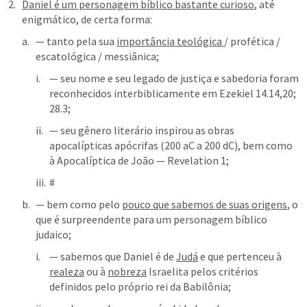
Daniel é um personagem bíblico bastante curioso
, até 
enigmático, de certa forma:
— tanto pela sua 
importância teológica 
/ profética / 
escatológica / messiânica;
— seu nome e seu legado de justiça e sabedoria foram 
reconhecidos interbiblicamente em 
Ezekiel 14.14
,
20
; 
28.3
;
— seu gênero literário inspirou as obras 
apocalípticas apócrifas (200 aC a 200 dC), bem como 
à Apocalíptica de João — 
Revelation 1
;
#
— bem como pelo 
pouco que sabemos de suas origens
, o 
que é surpreendente para um personagem bíblico 
judaico;
— sabemos que Daniel é de 
Judá
 e que pertenceu à 
realeza
 ou à 
nobreza
 Israelita pelos critérios 
definidos pelo próprio rei da Babilônia;