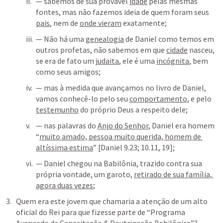
— sabemos de sua provável 
idade
 pelas mesmas 
fontes, mas não fazemos ideia de quem foram seus 
pais
, nem de 
onde vieram
 exatamente;
— Não há uma 
genealogia
 de Daniel como temos em 
outros profetas, não sabemos em que 
cidade
 nasceu, 
se era de fato um 
judaita
, ele é uma 
incógnita
, bem 
como seus amigos;
— mas à medida que avançamos no livro de Daniel, 
vamos conhecê-lo pelo seu 
comportamento
, e pelo 
testemunho
 do próprio Deus a respeito dele;
— nas palavras do 
Anjo do Senhor
, Daniel era homem 
“
muito amado, pessoa muito querida, homem de 
altíssima estima
” [
Daniel 9.23
; 
10.11
, 
19
];
— Daniel chegou na Babilônia, trazido contra sua 
própria vontade, um garoto, 
retirado de sua família, 
agora duas vezes
;
Quem era este jovem que chamaria a atenção de um alto 
oficial do Rei para que fizesse parte de “Programa 