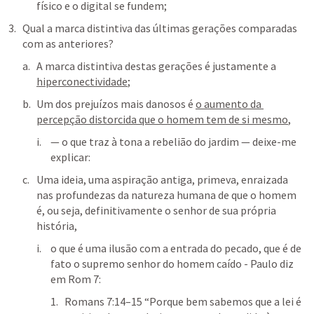
físico e o digital se fundem;
Qual a marca distintiva das últimas gerações comparadas 
com as anteriores?
A marca distintiva destas gerações é justamente a 
hiperconectividade
;
Um dos prejuízos mais danosos é 
o aumento da 
percepção distorcida que o homem tem de si mesmo
, 
— o que traz à tona a rebelião do jardim — deixe-me 
explicar:
Uma ideia, uma aspiração antiga, primeva, enraizada 
nas profundezas da natureza humana de que o homem 
é, ou seja, definitivamente o senhor de sua própria 
história,
o que é uma ilusão com a entrada do pecado, que é de 
fato o supremo senhor do homem caído - Paulo diz 
em 
Rom 7
:
Romans 7:14–15
 “Porque bem sabemos que a lei é 