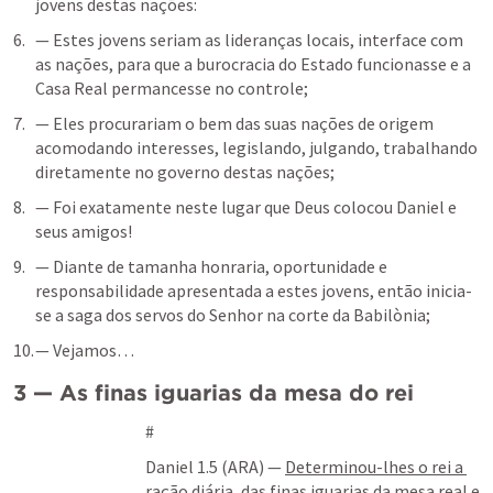
jovens destas nações: 
— Estes jovens seriam as lideranças locais, interface com 
as nações, para que a burocracia do Estado funcionasse e a 
Casa Real permancesse no controle;
— Eles procurariam o bem das suas nações de origem 
acomodando interesses, legislando, julgando, trabalhando 
diretamente no governo destas nações;
— Foi exatamente neste lugar que Deus colocou Daniel e 
seus amigos!
— Diante de tamanha honraria, oportunidade e 
responsabilidade apresentada a estes jovens, então inicia-
se a saga dos servos do Senhor na corte da Babilònia;
— Vejamos… 
3 — As finas iguarias da mesa do rei
#
Daniel 1.5
 (ARA) — 
Determinou-lhes o rei a 
ração diária
, das finas iguarias da mesa real e 