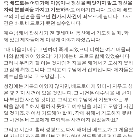
즉 
베드로는 어딘가에 마음이나 정신을 빼앗기지 말고 정신을 
차려 분별력을 가지고 기도하
라고 이야기합니다. 그런데 베드
로의 이 권면을 들으면 
한가지 사건
이 떠오르게 됩니다. 그 사
건은 바로 베드로가 했던 실수입니다. 
예수님께서 잡하시기 전 겟세마네 동산에서 기도하실 때, 함
께 있던 제자들에게 이렇게 이야기하셨습니다. 
“내 마음이 매우 고민하여 죽게 되었으니 너희는 여기 머물러 
나와 함께 깨어 있으라” 거기에는 베드로도 함께 있었습니다. 
그러나 우리가 잘 아는 것처럼 제자들은 깨어서 기도하지 못하
고 잠에 취했습니다. 그리고 예수님께서 잡히십니다. 제자들은 
예수님을 버리고 도망갑니다. 
성경에는 기록되어있지 않지만, 베드로에게 있어서 지우고 싶
은 몇 가지 사건이 있을 것입니다. 그 사건은 예수님을 세 번이
나 부인한 사건일 것이고, 그리고 예수님께서 기도하자는 부
탁을 잠에 취해서 행하지 못하고 예수님을 버리고 도망간 사건
일 것이죠. 깨어서 기도해야 할 때, 잠에 취해서 기도하지 못한 
그 사건은 베드로에게 후회되는 사건이지 않았을까요? 
그리고 시간이 흘러 성령으로 다시 태어난 베드로가 그 게을렀
던 자신의 과거를 돌아보고 회개하며 성도들에게 편지를 쓰는 