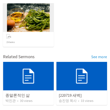
2
items
Related Sermons
See more
종말론적인 삶
[220719 새벽]
박진관
•
30
views
송진영 목사
•
33
views