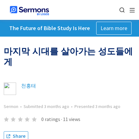
The Future of Bible Study Is Here
Learn more
마지막 시대를 살아가는 성도들에
게
천홍태
Sermon
•
Submitted
3 months ago
•
Presented
3 months ago
0
ratings
·
11
views
Share