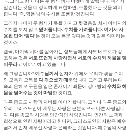
다. 그리고 함이 다른 두 형제 셈과 야벳에게 알립니다. 여기서 
알린다는 것을 더 정직하게 표현하면, 조롱했다는 것을 의미
합니다. 즉, 함은 남의 수치를 조롱한 것입니다. 
그러자 나머지 두 형제가 옷을 가지고 뒷걸음질 쳐서 아버지의 
수치를 보지 않고 
덮어줍니다. 수치를 가려줍니다. 여기서 사
용된 단어 ‘덮다’
는 것이 오늘 본문 덮다는 것과 같은 의미라는 
것이죠.
결국, 마지막 시대를 살아가는 성도들에게 사도 베드로가 강
조하는 것은 
서로 뜨겁게 사랑하면서 서로의 수치와 허물을 덮
어주라
고 이야기하고 있습니다. 
왜 그렇습니까? 
예수님께서
 십자가 위에서 우리가 겪을 수치
와 모욕과 모독을 
다 겪으셨기 때
문입니다. 그리고 우리는 대
속의 은혜로 구원을 입은 존재이기 때문에 상대방의 
수치와 허
물을 덮어주는 것이 마땅
한 것이죠. 
다른 종교도 사랑과 자비를 이야기합니다. 그러나 다른 종교와 
우리 그리스도인이 베푸는 사랑은 근본적으로 다른 사랑입니
다. 다른 종교의 사랑은 인간적인 사랑입니다. 인간의 노력과 
희생으로 인한 사랑이라고 한다면, 그리스도인의 사랑은 예수
님께서 먼저 베푸신 사랑과 은혜라는 것입니다. 예수님의 사랑