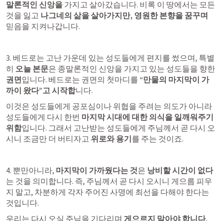
말론적인 신앙을
 가지고 살아갔습니다. 비록 이 땅에서는 모든 
것을 잃고 
나그네의 삶을 살아가지만, 영원한 본향을 꿈꾸며
믿음을 지켜나갑니다. 
3. 베드로는 고난 가운데 있는 성도들에게 편지를 썼으며, 특별
히 
오늘 본문
은 종말론적인 신앙을 가지고 있는 성도들을 향한 
권면
입니다. 베드로는 권면의 첫마디를 
“만물의 마지막이 가
까이 왔다”고 시작합
니다.
이것은 성도들에게 공포심이나 위협을 주려는 의도가 아니라 
성도들에게 다시 한번 
마지막 시대에 대한 의식을 일깨워주기 
위함
입니다. 그래서 고난받는 성도들에게 주님께서 곧 다시 오
시니 조금만 더 버티자고 
위로와 용기
를 주는 것이죠.
4. 뿐만아니라, 
마지막이 가까웠다는 것
은
 낭비할 시간이 없다
는 것을 의미합니다. 즉, 주님께서 곧 다시 오시니 게으름 피우
지 말고, 차분하게 각자 주어진 사명에 최선을 다해야 한다는 
것입니다. 
우리는 다시 오실 주님을 기다리며 
게으르지 말아야 합니다. 