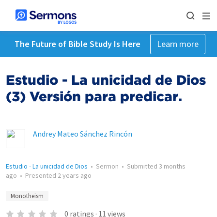
The Future of Bible Study Is Here
Learn more
Estudio - La unicidad de Dios
(3) Versión para predicar.
Andrey Mateo Sánchez Rincón
Estudio - La unicidad de Dios
•
Sermon
•
Submitted
3 months
ago
•
Presented
2 years ago
Monotheism
0
ratings
·
11
views