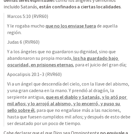
demás seres espirituale
s como los ángeles y demonios 
incluido Satanás, 
están confinados a ciertas localidades
. 
Marcos 5:10
 (RVR60)
Y le rogaba mucho
que no los enviase fuera
 de aquella 
región.
Judas 6
 (RVR60)
Y a los ángeles que no guardaron su dignidad, sino que 
abandonaron su propia morada,
 los ha guardado bajo 
oscuridad, en prisiones eternas
, para el juicio del gran día;
Apocalipsis 20:1–3
 (RVR60)
Vi a un ángel que descendía del cielo, con la llave del abismo, 
y una gran cadena en la mano. Y prendió al dragón, la 
serpiente antigua, 
que es el diablo y Satanás, y lo ató por 
mil años; y lo arrojó al abismo, y lo encerró, y puso su 
sello sobre él
, para que no engañase más a las naciones, 
hasta que fuesen cumplidos mil años; y después de esto debe 
ser desatado por un poco de tiempo.
Cabe declarar que el que Dios sea Omnipotente 
no equivale a 