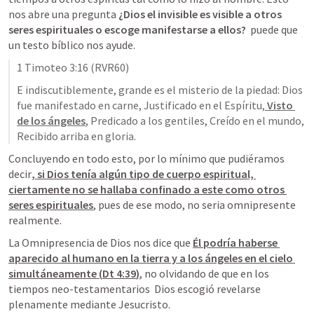
nos abre una pregunta 
¿Dios el invisible es visible a otros 
seres espirituales o escoge manifestarse a ellos?
  puede que 
un testo bíblico nos ayude. 
1 Timoteo 3:16
 (RVR60)
E indiscutiblemente, grande es el misterio de la piedad:
Dios 
fue manifestado en carne, Justificado en el Espíritu,
 Visto 
de los ángeles
, Predicado a los gentiles, Creído en el mundo, 
Recibido arriba en gloria.
Concluyendo en todo esto, por lo mínimo que pudiéramos 
decir
, si Dios tenía algún tipo de cuerpo espiritual, 
ciertamente no se hallaba confinado a este como otros 
seres espirituales
, pues de ese modo, no seria omnipresente 
realmente.
La Omnipresencia de Dios nos dice que 
Él podría haberse 
aparecido al humano en la tierra y a los ángeles en el cielo 
simultáneamente (
Dt 4:39
)
, no olvidando de que en los 
tiempos neo-testamentarios  Dios escogió revelarse 
plenamente mediante Jesucristo. 