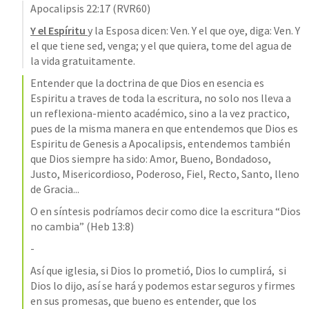
Apocalipsis 22:17
 (RVR60)
Y el Espíritu 
y la Esposa dicen: Ven. Y el que oye, diga: Ven. Y 
el que tiene sed, venga; y el que quiera, tome del agua de 
la vida gratuitamente.
Entender que la doctrina de que Dios en esencia es 
Espiritu a traves de toda la escritura, no solo nos lleva a 
un reflexiona-miento académico, sino a la vez practico, 
pues de la misma manera en que entendemos que Dios es 
Espiritu de Genesis a Apocalipsis, entendemos también 
que Dios siempre ha sido: Amor, Bueno, Bondadoso, 
Justo, Misericordioso, Poderoso, Fiel, Recto, Santo, lleno 
de Gracia...
O en síntesis podríamos decir como dice la escritura “Dios 
no cambia” (
Heb 13:8
)  
-
Así que iglesia, si Dios lo prometió, Dios lo cumplirá,  si 
Dios lo dijo, así se hará y podemos estar seguros y firmes 
en sus promesas, que bueno es entender, que los 