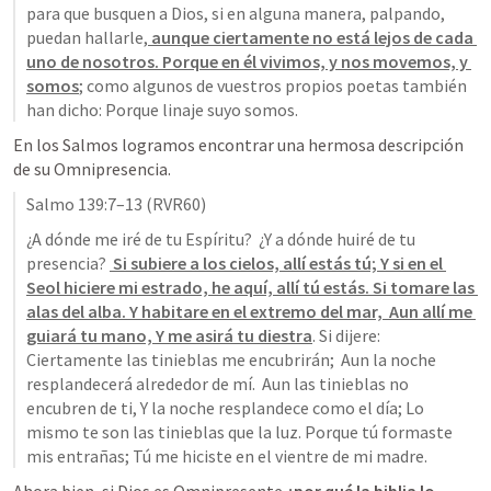
para que busquen a Dios, si en alguna manera, palpando, 
puedan hallarle,
 aunque ciertamente no está lejos de cada 
uno de nosotros. Porque en él vivimos, y nos movemos, y 
somos
; como algunos de vuestros propios poetas también 
han dicho: Porque linaje suyo somos.
En los Salmos logramos encontrar una hermosa descripción 
de su Omnipresencia.
Salmo 139:7–13
 (RVR60)
¿A dónde me iré de tu Espíritu?  ¿Y a dónde huiré de tu 
presencia? 
 Si subiere a los cielos, allí estás tú; Y si en el 
Seol hiciere mi estrado, he aquí, allí tú estás. Si tomare las 
alas del alba. Y habitare en el extremo del mar,  Aun allí me 
guiará tu mano, Y me asirá tu diestra
. Si dijere: 
Ciertamente las tinieblas me encubrirán;  Aun la noche 
resplandecerá alrededor de mí.  Aun las tinieblas no 
encubren de ti, Y la noche resplandece como el día; Lo 
mismo te son las tinieblas que la luz. Porque tú formaste 
mis entrañas; Tú me hiciste en el vientre de mi madre.