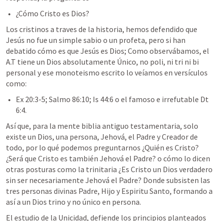
¿Cómo Cristo es Dios?
Los cristinos a traves de la historia, hemos defendido que 
Jesús no fue un simple sabio o un profeta, pero si han 
debatido cómo es que Jesús es Dios; Como observábamos, el 
A.T tiene un Dios absolutamente Único, no poli, ni tri ni bi 
personal y ese monoteismo escrito lo veíamos en versículos 
como:
Ex 20:3-5
; 
Salmo 86:10
; 
Is 44:6
 o el famoso e irrefutable 
Dt 
6:4
. 
Así que, para la mente biblia antiguo testamentaria, solo 
existe un Dios, una persona, Jehová, el Padre y Creador de 
todo, por lo qué podemos preguntarnos ¿Quién es Cristo? 
¿Será que Cristo es también Jehová el Padre? o cómo lo dicen 
otras posturas como la trinitaria ¿Es Cristo un Dios verdadero 
sin ser necesariamente Jehová el Padre? Donde subsisten las 
tres personas divinas Padre, Hijo y Espiritu Santo, formando a 
así a un Dios trino y no único en persona.  
El estudio de la Unicidad, defiende los principios planteados 