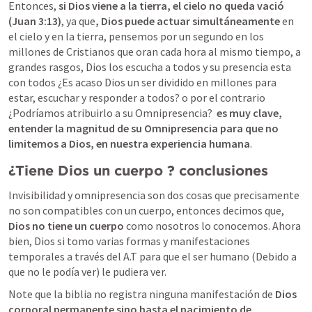
Entonces, 
si Dios viene a la tierra, el cielo no queda vació 
(
Juan 3:13
)
, ya que
, Dios puede actuar simultáneamente 
en 
el cielo y en la tierra, pensemos por un segundo en los 
millones de Cristianos que oran cada hora al mismo tiempo, a 
grandes rasgos, Dios los escucha a todos y su presencia esta 
con todos ¿Es acaso Dios un ser dividido en millones para 
estar, escuchar y responder a todos? o por el contrario 
¿Podríamos atribuirlo a su Omnipresencia?
  es muy clave, 
entender la magnitud de su Omnipresencia para que no 
limitemos a Dios, en nuestra experiencia humana
. 
¿Tiene Dios un cuerpo ? conclusiones
Invisibilidad y omnipresencia son dos cosas que precisamente 
no son compatibles con un cuerpo, entonces decimos que, 
Dios no tiene un cuerpo
 como nosotros lo conocemos. Ahora 
bien, Dios si tomo varias formas y manifestaciones 
temporales a través del A.T para que el ser humano (Debido a 
que no le podía ver) le pudiera ver. 
Note que la biblia no registra ninguna manifestación de
 Dios 
corporal permanente sino hasta el nacimiento de 