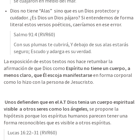
se cuajaron en medio del mar.
Dios no tiene “Alas”  sino que es un Dios protector y 
cuidador. ¿Es Dios un Dios pájaro? Si entendemos de forma 
literal estos versos poéticos, caeríamos en ese error. 
Salmo 91:4
 (RVR60)
Con sus plumas te cubrirá, Y debajo de sus alas estarás 
seguro; Escudo y adarga es su verdad.
La exposición de estos textos nos hace retumbar la 
afirmación de que Dios como 
Espíritu no tiene un cuerpo, a 
menos claro, que Él escoja manifestarse
 en forma corporal 
como lo hizo con la persona de Jesucristo.
 Unos defienden que en el A.T Dios tenia un cuerpo espiritual 
visible  a otros seres como los ángeles
, se propone la 
hipótesis porque los espíritus humanos parecen tener una 
forma reconocibles que es visible a otros espíritus. 
Lucas 16:22–31
 (RVR60)