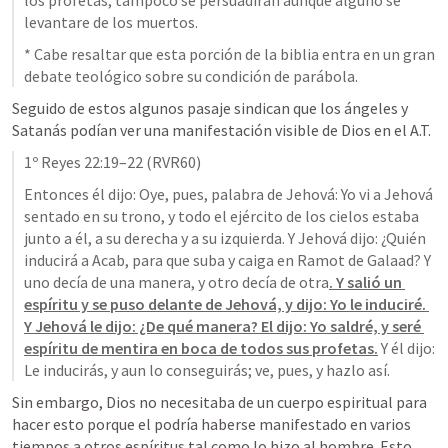
los profetas, tampoco se persuadirán aunque alguno se 
levantare de los muertos.
* Cabe resaltar que esta porción de la biblia entra en un gran 
debate teológico sobre su condición de parábola. 
Seguido de estos algunos pasaje sindican que los ángeles y 
Satanás podían ver una manifestación visible de Dios en el A.T.
1º Reyes 22:19–22
 (RVR60)
Entonces él dijo: Oye, pues, palabra de Jehová: Yo vi a Jehová 
sentado en su trono, y todo el ejército de los cielos estaba 
junto a él, a su derecha y a su izquierda. Y Jehová dijo: ¿Quién 
inducirá a Acab, para que suba y caiga en Ramot de Galaad? Y 
uno decía de una manera, y otro decía de otra
. Y salió un 
espíritu y se puso delante de Jehová, y dijo: Yo le induciré. 
Y Jehová le dijo: ¿De qué manera? El dijo: Yo saldré, y seré 
espíritu de mentira en boca de todos sus profetas.
 Y él dijo: 
Le inducirás, y aun lo conseguirás; ve, pues, y hazlo así.
Sin embargo, Dios no necesitaba de un cuerpo espiritual para 
hacer esto porque el podría haberse manifestado en varios 
tiempos a otros espíritus tal como lo hizo al hombre. Esto 