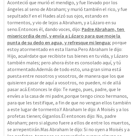
Aconteció que murió el mendigo, y fue llevado por los 
ángeles al seno de Abraham; y murió también el rico, y fue 
sepultado.Y en el Hades alzó sus ojos, estando en 
tormentos, y vio de lejos a Abraham, y a Lázaro en su 
seno.Entonces él, dando voces, dijo: 
Padre Abraham, ten 
misericordia de mí, y envía a Lázaro para que moje la 
punta de su dedo en agua, y refresque mi lengua
; porque 
estoy atormentado en esta llama.Pero Abraham le dijo: 
Hijo, acuérdate que recibiste tus bienes en tu vida, y Lázaro 
también males; pero ahora éste es consolado aquí, y tú 
atormentado.Además de todo esto, una gran sima está 
puesta entre nosotros y vosotros, de manera que los que 
quisieren pasar de aquí a vosotros, no pueden, ni de allá 
pasar acá.Entonces le dijo: Te ruego, pues, padre, que le 
envíes a la casa de mi padre,porque tengo cinco hermanos, 
para que les testifique, a fin de que no vengan ellos también 
a este lugar de tormento.Y Abraham le dijo: A Moisés y a los 
profetas tienen; óiganlos.Él entonces dijo: No, padre 
Abraham; pero si alguno fuere a ellos de entre los muertos, 
se arrepentirán.Mas Abraham le dijo: Si no oyen a Moisés y a 