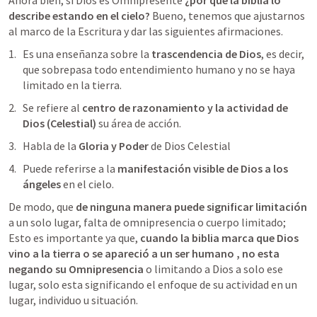
Ahora bien, si Dios es Omnipresente 
¿por qué la biblia lo 
describe estando en el cielo?
 Bueno, tenemos que ajustarnos 
al marco de la Escritura y dar las siguientes afirmaciones.
Es una enseñanza sobre la
 trascendencia de Dios
, es decir, 
que sobrepasa todo entendimiento humano y no se haya 
limitado en la tierra.
Se refiere al 
centro de razonamiento y la actividad de 
Dios (Celestial)
 su área de acción. 
Habla de la
 Gloria y Poder
 de Dios Celestial 
Puede referirse a la 
manifestación visible de Dios a los 
ángeles
 en el cielo. 
De modo, que 
de ninguna manera puede significar limitación 
a un solo lugar, falta de omnipresencia o cuerpo limitado; 
Esto es importante ya que, 
cuando la biblia marca que Dios 
vino a la tierra o se apareció a un ser humano , no esta 
negando su Omnipresencia
 o limitando a Dios a solo ese 
lugar, solo esta significando el enfoque de su actividad en un 
lugar, individuo u situación.