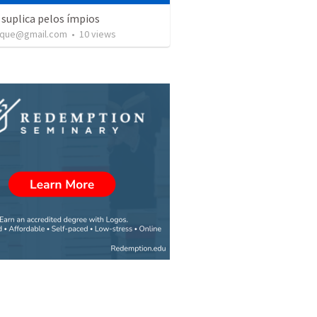
suplica pelos ímpios
ique@gmail.com
•
10
views