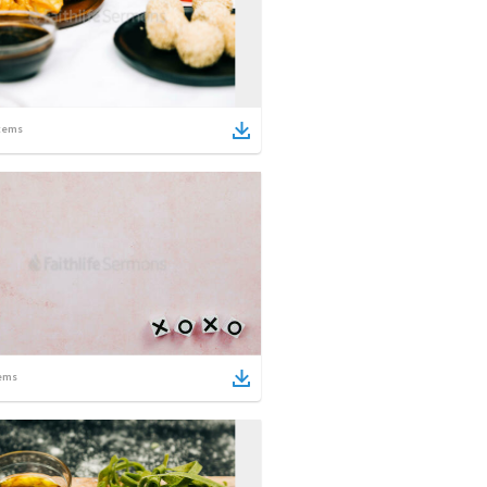
tems
ems