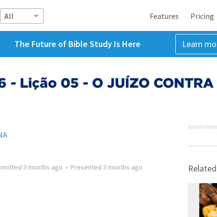
All
Features
Pricing
The Future of Bible Study Is Here
Learn mo
26 - Lição 05 - O JUÍZO CONT
ADVERTISEME
NA
bmitted
3 months ago
•
Presented
3 months ago
Related