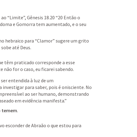
ao “Limite”, 
Gênesis 18.20
 “20 Então o 
odoma e Gomorra tem aumentado, e o seu 
mo hebraico para “Clamor” sugere um grito 
 sobe até Deus. 
 que têm praticado corresponde a esse 
e não for o caso, eu ficarei sabendo.
 ser entendida à luz de um 
nvestigar para saber, pois é onisciente. No 
ompreensível ao ser humano, demonstrando 
 baseado em evidência manifesta.”
 o temem
.
evo esconder de Abraão o que estou para 