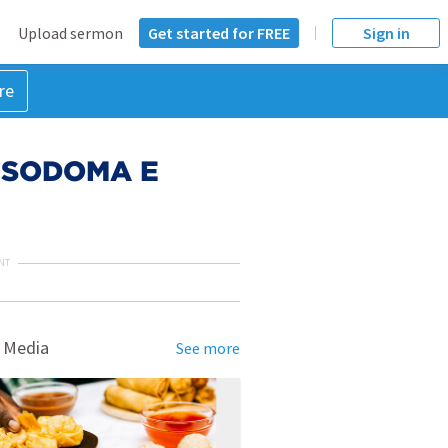
Upload sermon
Get started for FREE
Sign in
re
RA SODOMA E
NT
 Media
See more