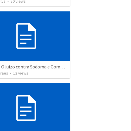
ilva
•
80
views
Lição 5: O juízo contra Sodoma e Gomorra
rraes
•
12
views