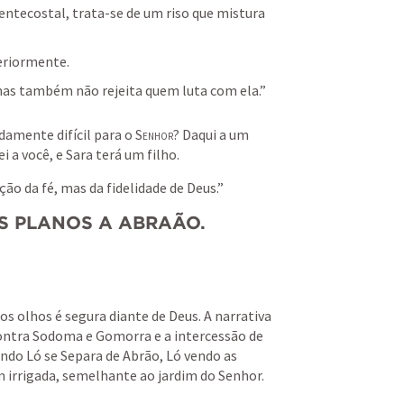
ntecostal, trata-se de um riso que mistura 
teriormente.
mas também não rejeita quem luta com ela.” 
damente difícil para o 
Senhor
? Daqui a um 
a você, e Sara terá um filho.
o da fé, mas da fidelidade de Deus.” 
US PLANOS A ABRAÃO
.
 olhos é segura diante de Deus. A narrativa 
contra Sodoma e Gomorra e a intercessão de 
ndo Ló se Separa de Abrão, Ló vendo as 
 irrigada, semelhante ao jardim do Senhor.