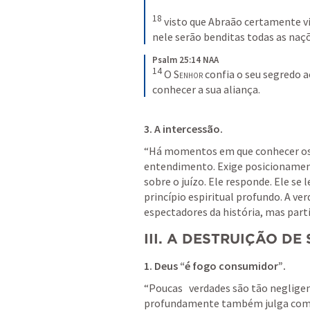
18
 visto que Abraão certamente vi
nele serão benditas todas as naçõ
Psalm 25:14 NAA
14
 O 
Senhor
 confia o seu segredo a
conhecer a sua aliança.
3. A intercessão
.
“Há momentos em que conhecer os p
entendimento. Exige posicionamen
sobre o juízo. Ele responde. Ele se 
princípio espiritual profundo. A ve
espectadores da história, mas parti
III. A DESTRUIÇÃO D
1. Deus “é fogo consumidor”
.
“Poucas   verdades são tão neglige
profundamente também julga com 