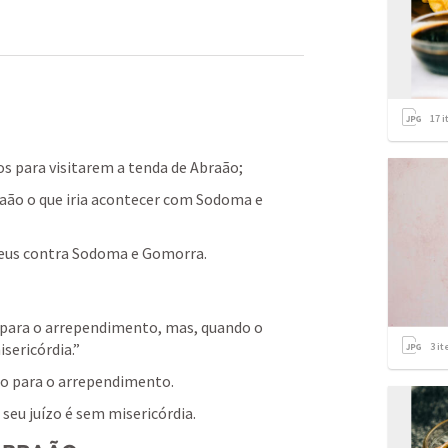
17
i
os para visitarem a tenda de Abraão; 
raão o que iria acontecer com Sodoma e 
e Deus contra Sodoma e Gomorra.
 para o arrependimento, mas, quando o 
sericórdia.”
3
it
o para o arrependimento. 
eu juízo é sem misericórdia.