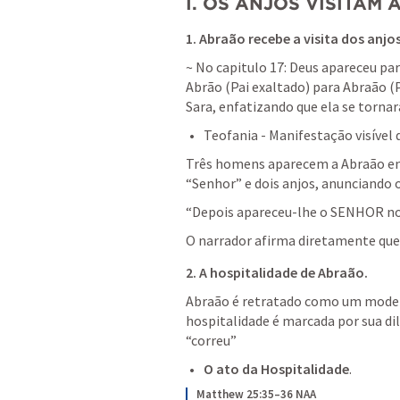
I. OS ANJOS VISITAM
1. Abraão recebe a visita dos anj
~ No capitulo 17: Deus apareceu pa
Abrão (Pai exaltado) para Abraão (P
Sara, enfatizando que ela se tornar
Teofania - Manifestação visível d
Três homens aparecem a Abraão em 
“Senhor” e dois anjos, anunciando 
“Depois apareceu-lhe o SENHOR no
O narrador afirma diretamente qu
2. A hospitalidade de Abraão
.
Abraão é retratado como um modelo
hospitalidade é marcada por sua dil
“correu”
O ato da Hospitalidade
.
Matthew 25:35–36 NAA