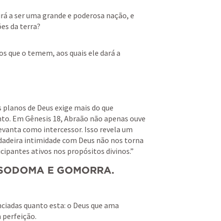
rá a ser uma grande e poderosa nação, e 
es da terra?
os que o temem, aos quais ele dará a 
lanos de Deus exige mais do que 
to. Em 
Gênesis 18
, Abraão não apenas ouve 
levanta como intercessor. Isso revela um 
rdadeira intimidade com Deus não nos torna 
cipantes ativos nos propósitos divinos.”
E SODOMA E GOMORRA
.
nciadas quanto esta: o Deus que ama 
perfeição. 