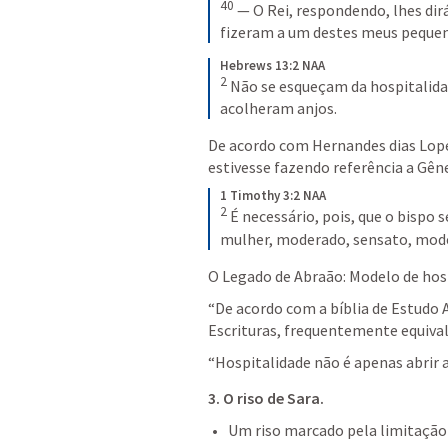
40
 — O Rei, respondendo, lhes dir
fizeram a um destes meus pequeni
Hebrews 13:2 NAA
2
 Não se esqueçam da hospitalidad
acolheram anjos.
De acordo com Hernandes dias Lopes
estivesse fazendo referência a 
Gêne
1 Timothy 3:2 NAA
2
 É necessário, pois, que o bispo 
mulher, moderado, sensato, mode
O Legado de Abraão: Modelo de hosp
“De acordo com a bíblia de Estudo A
Escrituras, frequentemente equivale
“Hospitalidade não é apenas abrir a 
3. O riso de Sara
.
Um riso marcado pela limitação