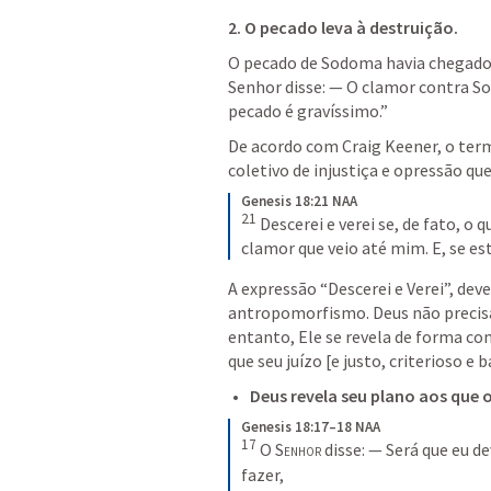
2. O pecado leva à destruição
.
O pecado de Sodoma havia chegado 
Senhor disse: — O clamor contra S
pecado é gravíssimo.” 
De acordo com Craig Keener, o ter
coletivo de injustiça e opressão que
Genesis 18:21 NAA
21
 Descerei e verei se, de fato, o
clamor que veio até mim. E, se est
A expressão “Descerei e Verei”, deve
antropomorfismo. Deus não precisa i
entanto, Ele se revela de forma c
que seu juízo [e justo, criterioso e
Deus revela seu plano aos que
Genesis 18:17–18 NAA
17
 O 
Senhor
 disse: — Será que eu d
fazer, 
