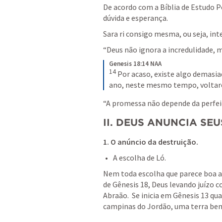
De acordo com a Bíblia de Estudo Pe
dúvida e esperança.
Sara ri consigo mesma, ou seja, in
“Deus não ignora a incredulidade, 
Genesis 18:14 NAA
14
 Por acaso, existe algo demasia
ano, neste mesmo tempo, voltarei 
“A promessa não depende da perfeiçã
II. DEUS ANUNCIA SE
1. O anúncio da destruição
.
A escolha de Ló.
Nem toda escolha que parece boa aos
de 
Gênesis 18
, Deus levando juízo 
Abraão.  Se inicia em 
Gênesis 13
 qua
campinas do Jordão, uma terra bem