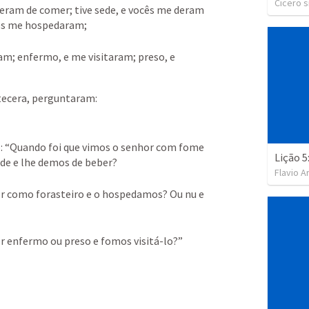
Cicero s
eram de comer; tive sede, e vocês me deram 
cês me hospedaram; 

am; enfermo, e me visitaram; preso, e 
: “Quando foi que vimos o senhor com fome 
e e lhe demos de beber? 

Flavio A
or como forasteiro e o hospedamos? Ou nu e 
or enfermo ou preso e fomos visitá-lo?”