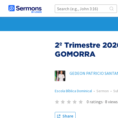
2º Trimestre 20
GOMORRA
GEDEON PATRICIO SANTA
Escola Bíblica Dominical
•
Sermon
•
Su
0
ratings
·
8
views
Share