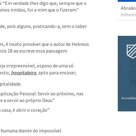
á: “Em verdade lhes digo que, sempre que o 
Abraão 
nos irmãos, foi a mim que o fizeram.”
hnthenr
e, pois alguns, praticando-a, sem o saber 
, é muito provável que o autor de Hebreus 
sis 18
 ao escreve essa passagem.
seja irrepreensível, esposo de uma só 
sto, 
hospitaleiro
, apto para ensinar;
italidade. 
plicação Pessoal: Servir ao próximo, nas 
 a servir ao próprio Deus.” 
casa, é abrir o coração” 
 humana diante do impossível.