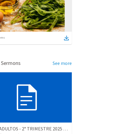
ems
d Sermons
See more
📖 LES ADULTOS - 2° TRIMESTRE 2025 - ALUSÕES, IMAGENS E SÍMBOLOS - COMO ESTUDAR A PROFECIA BÍBLICA*