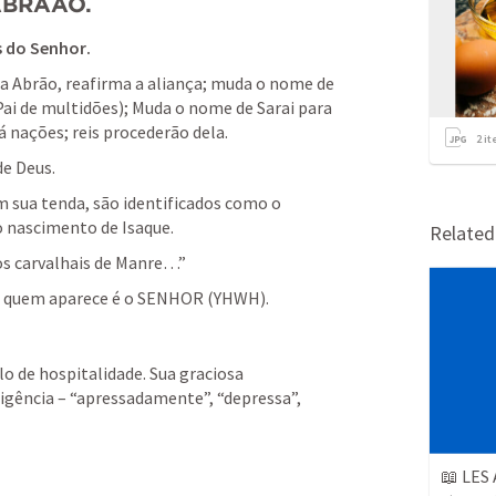
 ABRAÃO
.
os do Senhor
.
ra Abrão, reafirma a aliança; muda o nome de 
ai de multidões); Muda o nome de Sarai para 
á nações; reis procederão dela. 
2
it
e Deus. 
sua tenda, são identificados como o 
o nascimento de Isaque.
Relate
s carvalhais de Manre…”
e quem aparece é o SENHOR (YHWH).
 de hospitalidade. Sua graciosa 
igência – “apressadamente”, “depressa”, 