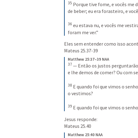
35
 Porque tive fome, e vocês me d
de beber; eu era forasteiro, e vo
36
 eu estava nu, e vocês me vestir
foram me ver.”
Mateus 25.37-39
Matthew 25:37–39 NAA
37
 — Então os justos perguntarão
e lhe demos de comer? Ou com sed
38
 E quando foi que vimos o senh
o vestimos? 

39
 E quando foi que vimos o senh
Mateus 25.40
Matthew 25:40 NAA