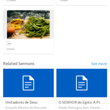
17
items
3
items
2
items
Related Sermons
See more
Imitadores de Deus
O SENHOR do Egito: A Primeira Praga (2)
Ernando Ribeiro do Nascimento
•
5
views
Danilo Romagna Dias Timoteo da Silva