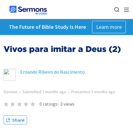
The Future of Bible Study Is Here
Learn more
Vivos para imitar a Deus (2)
Ernando Ribeiro do Nascimento
Sermon
•
Submitted
3 months ago
•
Presented
3 months ago
0
ratings
·
3
views
Share