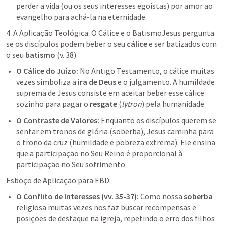
perder a vida (ou os seus interesses egoístas) por amor ao 
evangelho para achá-la na eternidade.
4. A Aplicação Teológica: O Cálice e o BatismoJesus pergunta 
se os discípulos podem beber o seu 
cálice
 e ser batizados com 
o seu 
batismo
 (v. 38).
O Cálice do Juízo:
 No Antigo Testamento, o cálice muitas 
vezes simboliza a 
ira de Deus
 e o julgamento. A humildade 
suprema de Jesus consiste em aceitar beber esse cálice 
sozinho para pagar o 
resgate
 (
lytron
) pela humanidade.
O Contraste de Valores:
 Enquanto os discípulos querem se 
sentar em tronos de glória (soberba), Jesus caminha para 
o trono da cruz (humildade e pobreza extrema). Ele ensina 
que a participação no Seu Reino é proporcional à 
participação no Seu sofrimento.
Esboço de Aplicação para EBD:
O Conflito de Interesses (vv. 35-37):
 Como nossa 
soberba
religiosa muitas vezes nos faz buscar recompensas e 
posições de destaque na igreja, repetindo o erro dos filhos 