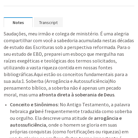
Notes
Transcript
Saudações, meu irmão e colega de ministério. É uma alegria 
compartilhar com você a sabedoria acumulada nestas décadas 
de estudo das Escrituras sob a perspectiva reformada. Para o 
seu estudo de EBD, preparei um esboço que mergulha nas 
raízes exegéticas e teológicas dos termos solicitados, 
utilizando a vasta riqueza contida em nossas fontes 
bibliográficas.Aqui estão os conceitos fundamentais para a 
sua aula:1. Soberba (Arrogância e Autossuficiência)No 
pensamento bíblico, a soberba não é apenas um pecado 
moral, mas uma 
afronta direta à soberania de Deus
.
Conceito e Sinônimos:
 No Antigo Testamento, a palavra 
hebraica 
ga’on
 é frequentemente traduzida como soberba 
ou orgulho. Ela descreve uma atitude de 
arrogância e 
autossuficiência
, onde o homem se gloria em suas 
próprias conquistas (como fortificações ou riquezas) em 