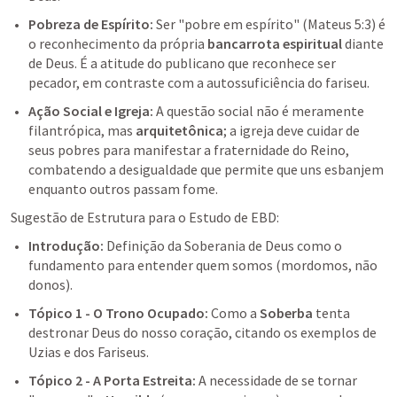
Pobreza de Espírito:
 Ser "pobre em espírito" (
Mateus 5:3
) é 
o reconhecimento da própria 
bancarrota espiritual
 diante 
de Deus. É a atitude do publicano que reconhece ser 
pecador, em contraste com a autossuficiência do fariseu.
Ação Social e Igreja:
 A questão social não é meramente 
filantrópica, mas 
arquitetônica
; a igreja deve cuidar de 
seus pobres para manifestar a fraternidade do Reino, 
combatendo a desigualdade que permite que uns esbanjem 
enquanto outros passam fome.
Sugestão de Estrutura para o Estudo de EBD:
Introdução:
 Definição da Soberania de Deus como o 
fundamento para entender quem somos (mordomos, não 
donos).
Tópico 1 - O Trono Ocupado:
 Como a 
Soberba
 tenta 
destronar Deus do nosso coração, citando os exemplos de 
Uzias e dos Fariseus.
Tópico 2 - A Porta Estreita:
 A necessidade de se tornar 