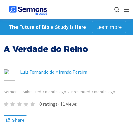
The Future of Bible Study Is Here
Learn more
A Verdade do Reino
Luiz Fernando de Miranda Pereira
Sermon
•
Submitted
3 months ago
•
Presented
3 months ago
0
ratings
·
11
views
Share