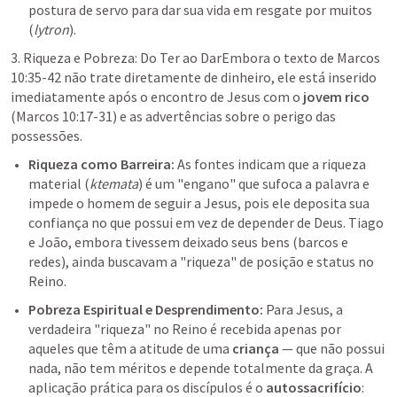
postura de servo para dar sua vida em resgate por muitos 
(
lytron
).
3. Riqueza e Pobreza: Do Ter ao DarEmbora o texto de 
Marcos 
10:35-42
 não trate diretamente de dinheiro, ele está inserido 
imediatamente após o encontro de Jesus com o 
jovem rico
(
Marcos 10:17-31
) e as advertências sobre o perigo das 
possessões.
Riqueza como Barreira:
 As fontes indicam que a riqueza 
material (
ktemata
) é um "engano" que sufoca a palavra e 
impede o homem de seguir a Jesus, pois ele deposita sua 
confiança no que possui em vez de depender de Deus. Tiago 
e João, embora tivessem deixado seus bens (barcos e 
redes), ainda buscavam a "riqueza" de posição e status no 
Reino.
Pobreza Espiritual e Desprendimento:
 Para Jesus, a 
verdadeira "riqueza" no Reino é recebida apenas por 
aqueles que têm a atitude de uma 
criança
 — que não possui 
nada, não tem méritos e depende totalmente da graça. A 
aplicação prática para os discípulos é o 
autossacrifício
: 