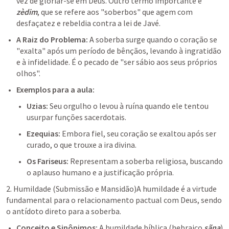
vez de gloriar-se em Deus. Outro termo importante é 
zèdim
, que se refere aos "soberbos" que agem com 
desfaçatez e rebeldia contra a lei de Javé.
A Raiz do Problema:
 A soberba surge quando o coração se 
"exalta" após um período de bênçãos, levando à ingratidão 
e à infidelidade. É o pecado de "ser sábio aos seus próprios 
olhos".
Exemplos para a aula:
Uzias:
 Seu orgulho o levou à ruína quando ele tentou 
usurpar funções sacerdotais.
Ezequias:
 Embora fiel, seu coração se exaltou após ser 
curado, o que trouxe a ira divina.
Os Fariseus:
 Representam a soberba religiosa, buscando 
o aplauso humano e a justificação própria.
2. Humildade (Submissão e Mansidão)A humildade é a virtude 
fundamental para o relacionamento pactual com Deus, sendo 
o antídoto direto para a soberba.
Conceito e Sinônimos:
 A humildade bíblica (hebraico 
sãna
) 