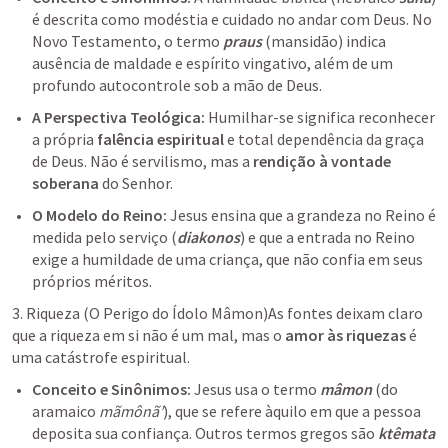
é descrita como modéstia e cuidado no andar com Deus. No 
Novo Testamento, o termo 
praus
 (mansidão) indica 
ausência de maldade e espírito vingativo, além de um 
profundo autocontrole sob a mão de Deus.
A Perspectiva Teológica:
 Humilhar-se significa reconhecer 
a própria 
falência espiritual
 e total dependência da graça 
de Deus. Não é servilismo, mas a 
rendição à vontade 
soberana
 do Senhor.
O Modelo do Reino:
 Jesus ensina que a grandeza no Reino é 
medida pelo serviço (
diakonos
) e que a entrada no Reino 
exige a humildade de uma criança, que não confia em seus 
próprios méritos.
3. Riqueza (O Perigo do Ídolo Mâmon)As fontes deixam claro 
que a riqueza em si não é um mal, mas o 
amor às riquezas
 é 
uma catástrofe espiritual.
Conceito e Sinônimos:
 Jesus usa o termo 
mâmon
 (do 
aramaico 
mãmônã’
), que se refere àquilo em que a pessoa 
deposita sua confiança. Outros termos gregos são 
ktêmata