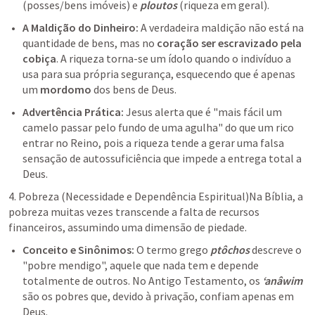
(posses/bens imóveis) e 
ploutos
 (riqueza em geral).
A Maldição do Dinheiro:
 A verdadeira maldição não está na 
quantidade de bens, mas no 
coração ser escravizado pela 
cobiça
. A riqueza torna-se um ídolo quando o indivíduo a 
usa para sua própria segurança, esquecendo que é apenas 
um 
mordomo
 dos bens de Deus.
Advertência Prática:
 Jesus alerta que é "mais fácil um 
camelo passar pelo fundo de uma agulha" do que um rico 
entrar no Reino, pois a riqueza tende a gerar uma falsa 
sensação de autossuficiência que impede a entrega total a 
Deus.
4. Pobreza (Necessidade e Dependência Espiritual)Na Bíblia, a 
pobreza muitas vezes transcende a falta de recursos 
financeiros, assumindo uma dimensão de piedade.
Conceito e Sinônimos:
 O termo grego 
ptôchos
 descreve o 
"pobre mendigo", aquele que nada tem e depende 
totalmente de outros. No Antigo Testamento, os 
‘anâwim
são os pobres que, devido à privação, confiam apenas em 
Deus.