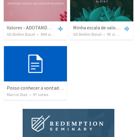
Valores - ADOTANDO VALORES QUE EDIFICAM NA FAMÍLIA
Minha escala de valores
AD Belém Basel
•
494
views
•
24:30
AD Belém Basel
•
95
views
•
8:13
Posso conhecer a vontade de Deus?
Marcio Dias
•
97
views