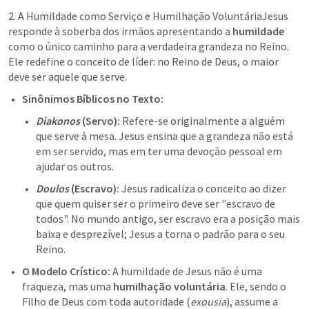
2. A Humildade como Serviço e Humilhação VoluntáriaJesus 
responde à soberba dos irmãos apresentando a 
humildade
como o único caminho para a verdadeira grandeza no Reino. 
Ele redefine o conceito de líder: no Reino de Deus, o maior 
deve ser aquele que serve.
Sinônimos Bíblicos no Texto:
Diakonos
 (Servo):
 Refere-se originalmente a alguém 
que serve à mesa. Jesus ensina que a grandeza não está 
em ser servido, mas em ter uma devoção pessoal em 
ajudar os outros.
Doulos
 (Escravo):
 Jesus radicaliza o conceito ao dizer 
que quem quiser ser o primeiro deve ser "escravo de 
todos". No mundo antigo, ser escravo era a posição mais 
baixa e desprezível; Jesus a torna o padrão para o seu 
Reino.
O Modelo Crístico:
 A humildade de Jesus não é uma 
fraqueza, mas uma 
humilhação voluntária
. Ele, sendo o 
Filho de Deus com toda autoridade (
exousia
), assume a 