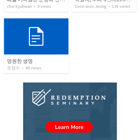
choi kyuhwan
•
9
views
Soon-woo Jeong
•
138
views
영원한 생명
조정수
•
49
views