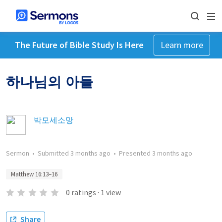
The Future of Bible Study Is Here
Learn more
하나님의 아들
박모세소망
Sermon
•
Submitted
3 months ago
•
Presented
3 months ago
Matthew 16:13–16
0
ratings
·
1
view
Share