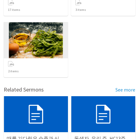
17
items
3
items
2
items
Related Sermons
See more
때를 기다림은 순종과 신뢰입니다
독생자, 우리 주_HC13주일(33-34문)